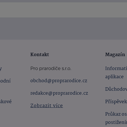
Kontakt
Magazín
y
Informat
Pro prarodiče s.r.o.
aplikace
obchod@proprarodice.cz
hodní
Důchodov
redakce@proprarodice.cz
skové
Příspěvek
Zobrazit více
Průkaz os
postižen