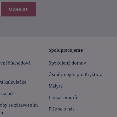
Odeslat
Spolupracujeme
ivní důchodová
Spokojený domov
Úsměv nejen pro Kryštofa
á kalkulačka
Malyra
 na péči
Linka seniorů
oby se zdravotním
Píše se o nás
ím