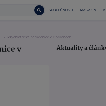
SPOLEČNOSTI
MAGAZÍN
K
í
Psychiatrická nemocnice v Dobřanech
nice v
Aktuality a článk