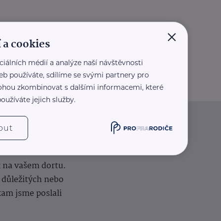
×
 a cookies
ciálních médií a analýze naší návštěvnosti
eb používáte, sdílíme se svými partnery pro
 mohou zkombinovat s dalšími informacemi, které
oužíváte jejich služby.
out
iče
k na vašem dortu.
í důležitých nebo
kam jsme poslali