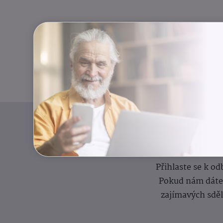
I
Přihlaste se k o
Pokud nám dáte s
zajímavých sdě