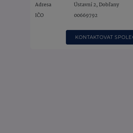
Adresa
Ústavní 2, Dobřany
IČO
00669792
KONTAKTOVAT SPOL