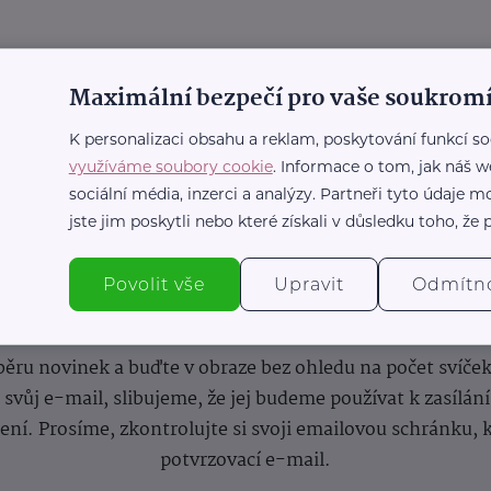
Maximální bezpečí pro vaše soukromí
K personalizaci obsahu a reklam, poskytování funkcí so
využíváme soubory cookie
. Informace o tom, jak náš w
sociální média, inzerci a analýzy. Partneři tyto údaje
jste jim poskytli nebo které získali v důsledku toho, že p
Povolit vše
Upravit
Odmítn
nformace
(nejen)
pro prarod
dběru novinek a buďte v obraze bez ohledu na počet svíče
vůj e-mail, slibujeme, že jej budeme používat k zasílán
lení.
Prosíme, zkontrolujte si svoji emailovou schránku, 
potvrzovací e-mail.