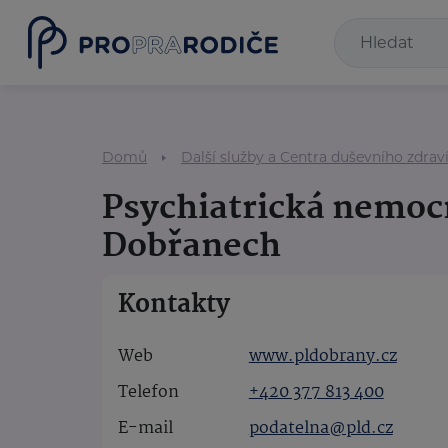
Domů
Další služby a Centra duševního zdrav
Psychiatrická nemoc
Dobřanech
Kontakty
Web
www.pldobrany.cz
Telefon
+420 377 813 400
E-mail
podatelna@pld.cz