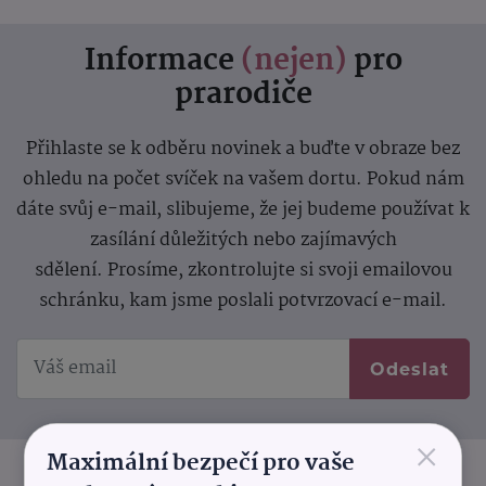
Informace
(nejen)
pro
prarodiče
Přihlaste se k odběru novinek a buďte v obraze bez
ohledu na počet svíček na vašem dortu. Pokud nám
dáte svůj e-mail, slibujeme, že jej budeme používat k
zasílání důležitých nebo zajímavých
sdělení.
Prosíme, zkontrolujte si svoji emailovou
schránku, kam jsme poslali potvrzovací e-mail.
Odeslat
×
Maximální bezpečí pro vaše