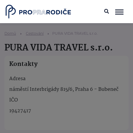
Domů
Cestování
PURA VIDA TRAVEL s.r.o.
PURA VIDA TRAVEL s.r.o.
Kontakty
Adresa
náměstí Interbrigády 815/6, Praha 6 - Bubeneč
IČO
19427417