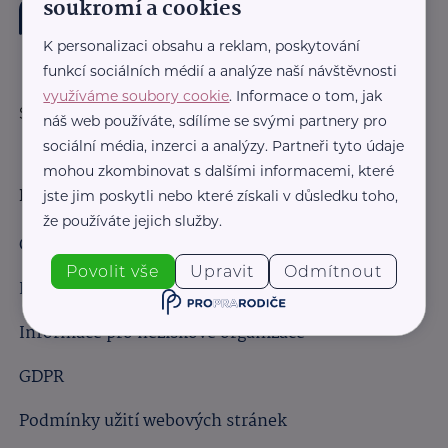
soukromí a cookies
K personalizaci obsahu a reklam, poskytování
funkcí sociálních médií a analýze naší návštěvnosti
využíváme soubory cookie
. Informace o tom, jak
Sledujte nás:
náš web používáte, sdílíme se svými partnery pro
sociální média, inzerci a analýzy. Partneři tyto údaje
mohou zkombinovat s dalšími informacemi, které
Důležité odkazy
jste jim poskytli nebo které získali v důsledku toho,
že používáte jejich služby.
Obchodní podmínky
Povolit vše
Upravit
Odmítnout
Informace pro obchodní partnery
Informace pro neziskové organizace
GDPR
Podmínky užití webových stránek