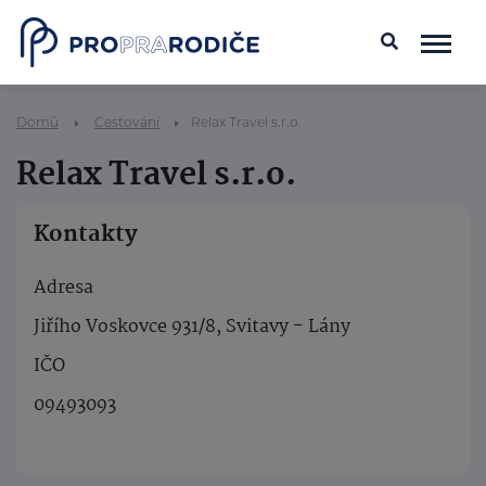
Domů
Cestování
Relax Travel s.r.o.
Relax Travel s.r.o.
Kontakty
Adresa
Jiřího Voskovce 931/8, Svitavy - Lány
IČO
09493093