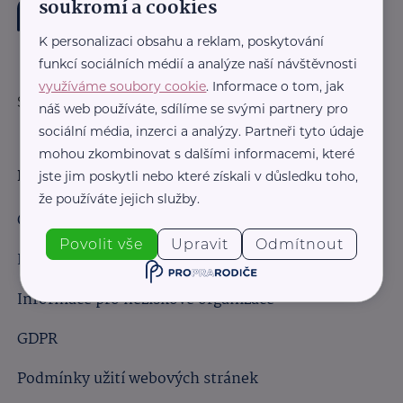
soukromí a cookies
K personalizaci obsahu a reklam, poskytování
funkcí sociálních médií a analýze naší návštěvnosti
využíváme soubory cookie
. Informace o tom, jak
Sledujte nás:
náš web používáte, sdílíme se svými partnery pro
sociální média, inzerci a analýzy. Partneři tyto údaje
mohou zkombinovat s dalšími informacemi, které
Důležité odkazy
jste jim poskytli nebo které získali v důsledku toho,
že používáte jejich služby.
Obchodní podmínky
Povolit vše
Upravit
Odmítnout
Informace pro obchodní partnery
Informace pro neziskové organizace
GDPR
Podmínky užití webových stránek