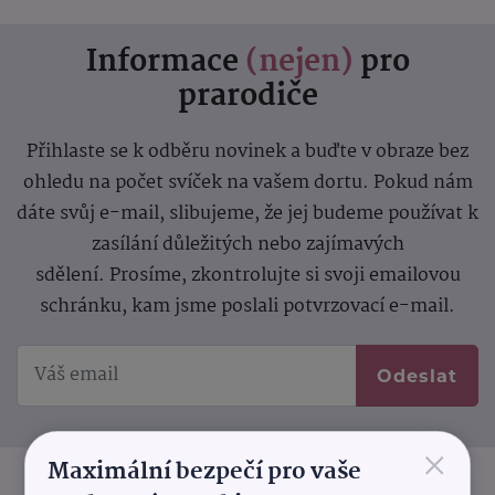
Informace
(nejen)
pro
prarodiče
Přihlaste se k odběru novinek a buďte v obraze bez
ohledu na počet svíček na vašem dortu. Pokud nám
dáte svůj e-mail, slibujeme, že jej budeme používat k
zasílání důležitých nebo zajímavých
sdělení.
Prosíme, zkontrolujte si svoji emailovou
schránku, kam jsme poslali potvrzovací e-mail.
Odeslat
×
Maximální bezpečí pro vaše