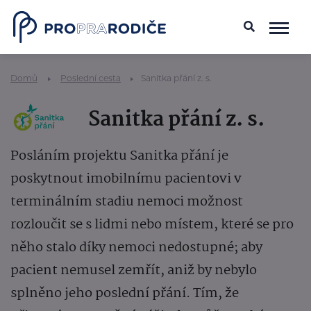
Domů
Poslední cesta
Sanitka přání z. s.
Sanitka přání z. s.
Posláním projektu Sanitka přání je
poskytnout imobilnímu pacientovi v
terminálním stadiu nemoci možnost
rozloučit se s lidmi nebo místem, které se pro
něho stalo díky nemoci nedostupné; aby
pacient nemusel zemřít, aniž by nebylo
splněno jeho poslední přání. Tím, že