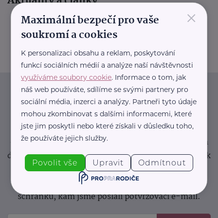
Aktuality a články
×
Maximální bezpečí pro vaše
soukromí a cookies
K personalizaci obsahu a reklam, poskytování
funkcí sociálních médií a analýze naší návštěvnosti
využíváme soubory cookie
. Informace o tom, jak
Informace
(nejen)
pro
náš web používáte, sdílíme se svými partnery pro
prarodiče
sociální média, inzerci a analýzy. Partneři tyto údaje
mohou zkombinovat s dalšími informacemi, které
jste jim poskytli nebo které získali v důsledku toho,
Přihlaste se k odběru novinek a buďte v obraze bez
že používáte jejich služby.
ohledu na počet svíček na vašem dortu. Pokud nám
dáte svůj e-mail, slibujeme, že jej budeme používat k
Povolit vše
Upravit
Odmítnout
zasílání důležitých nebo zajímavých
sdělení.
Prosíme, zkontrolujte si svoji emailovou
schránku, kam jsme poslali potvrzovací e-mail.