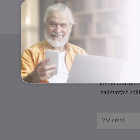
I
Přihlaste se k o
Pokud nám dáte s
zajímavých sdě