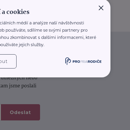
×
 a cookies
ciálních médií a analýze naší návštěvnosti
eb používáte, sdílíme se svými partnery pro
 mohou zkombinovat s dalšími informacemi, které
oužíváte jejich služby.
iče
out
k na vašem dortu.
í důležitých nebo
kam jsme poslali
Odeslat