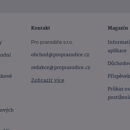
Kontakt
Magazín
y
Informat
Pro prarodiče s.r.o.
aplikace
obchod@proprarodice.cz
hodní
Důchodov
redakce@proprarodice.cz
skové
Příspěvek
Zobrazit více
Průkaz os
postižen
bových