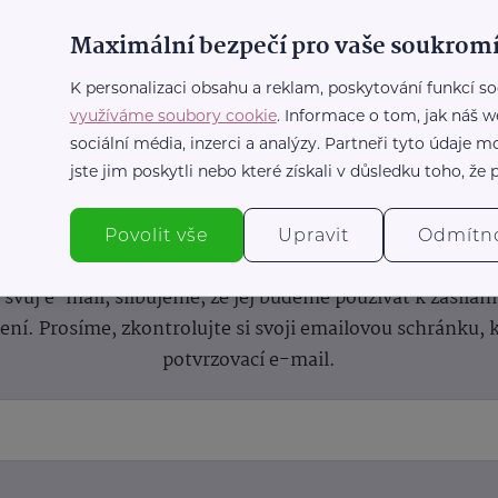
Maximální bezpečí pro vaše soukromí
K personalizaci obsahu a reklam, poskytování funkcí so
využíváme soubory cookie
. Informace o tom, jak náš w
sociální média, inzerci a analýzy. Partneři tyto údaje
jste jim poskytli nebo které získali v důsledku toho, že p
nformace
(nejen)
pro prarod
Povolit vše
Upravit
Odmítn
dběru novinek a buďte v obraze bez ohledu na počet svíče
vůj e-mail, slibujeme, že jej budeme používat k zasílán
lení.
Prosíme, zkontrolujte si svoji emailovou schránku, 
potvrzovací e-mail.