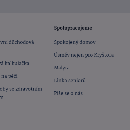
Spolupracujeme
ivní důchodová
Spokojený domov
Úsměv nejen pro Kryštofa
á kalkulačka
Malyra
 na péči
Linka seniorů
oby se zdravotním
Píše se o nás
ím