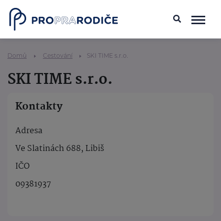
Domů
Cestování
SKI TIME s.r.o.
SKI TIME s.r.o.
Kontakty
Adresa
Ve Slatinách 688, Libiš
IČO
09381937