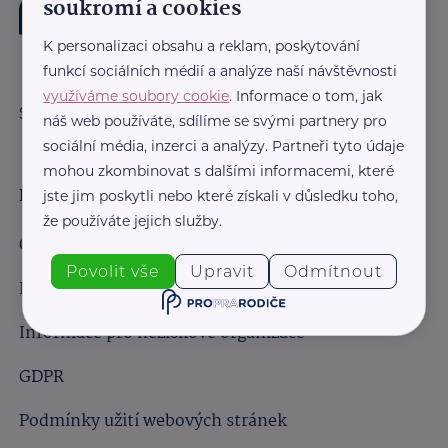
soukromí a cookies
K personalizaci obsahu a reklam, poskytování
funkcí sociálních médií a analýze naší návštěvnosti
využíváme soubory cookie
. Informace o tom, jak
Sledujte nás:
náš web používáte, sdílíme se svými partnery pro
sociální média, inzerci a analýzy. Partneři tyto údaje
mohou zkombinovat s dalšími informacemi, které
Důležité odkazy
jste jim poskytli nebo které získali v důsledku toho,
že používáte jejich služby.
Obchodní podmínky
Povolit vše
Upravit
Odmítnout
Informace pro obchodní partnery
Informace pro neziskové organizace
GDPR
Podmínky užití webových stránek