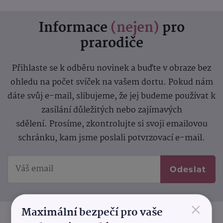
Informace
(nejen)
pro
prarodiče
Přihlaste se k odběru novinek a buďte v obraze bez
ohledu na počet svíček na vašem dortu. Pokud nám
dáte svůj e-mail, slibujeme, že jej budeme používat k
zasílání důležitých nebo zajímavých
sdělení.
Prosíme, zkontrolujte si svoji emailovou
schránku, kam jsme poslali potvrzovací e-mail.
Odeslat
×
Maximální bezpečí pro vaše