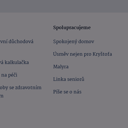
Spolupracujeme
ivní důchodová
Spokojený domov
Úsměv nejen pro Kryštofa
á kalkulačka
Malyra
 na péči
Linka seniorů
oby se zdravotním
Píše se o nás
ím