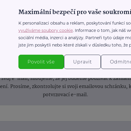
Maximální bezpečí pro vaše soukromí
K personalizaci obsahu a reklam, poskytování funkcí so
využíváme soubory cookie
. Informace o tom, jak náš w
sociální média, inzerci a analýzy. Partneři tyto údaje
jste jim poskytli nebo které získali v důsledku toho, že p
nformace
(nejen)
pro prarod
Povolit vše
Upravit
Odmítn
dběru novinek a buďte v obraze bez ohledu na počet svíče
vůj e-mail, slibujeme, že jej budeme používat k zasílán
lení.
Prosíme, zkontrolujte si svoji emailovou schránku, 
potvrzovací e-mail.