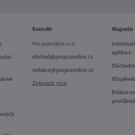
Kontakt
Magazín
y
Informat
Pro prarodiče s.r.o.
aplikace
obchod@proprarodice.cz
hodní
Důchodov
redakce@proprarodice.cz
skové
Příspěvek
Zobrazit více
Průkaz os
postižen
bových