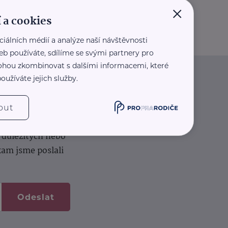
×
 a cookies
ciálních médií a analýze naší návštěvnosti
eb používáte, sdílíme se svými partnery pro
 mohou zkombinovat s dalšími informacemi, které
oužíváte jejich služby.
iče
out
k na vašem dortu.
í důležitých nebo
kam jsme poslali
Odeslat