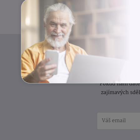
I
Přihlaste se k o
Pokud nám dáte s
zajímavých sdě