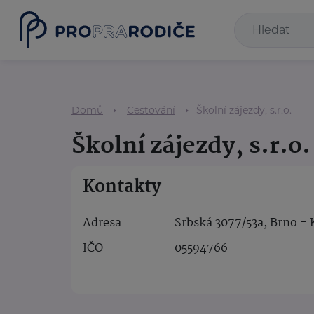
Domů
Cestování
Školní zájezdy, s.r.o.
Školní zájezdy, s.r.o.
Kontakty
Adresa
Srbská 3077/53a, Brno - 
IČO
05594766