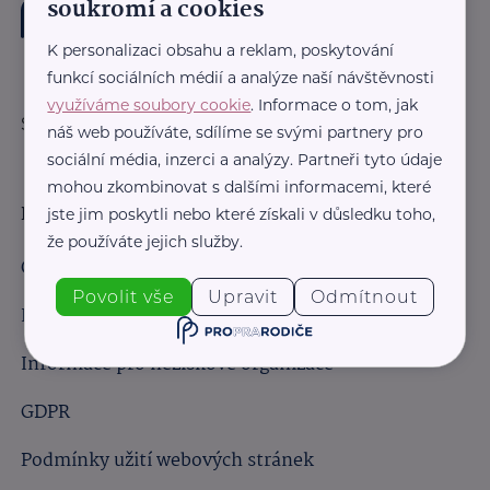
soukromí a cookies
K personalizaci obsahu a reklam, poskytování
funkcí sociálních médií a analýze naší návštěvnosti
využíváme soubory cookie
. Informace o tom, jak
Sledujte nás:
náš web používáte, sdílíme se svými partnery pro
sociální média, inzerci a analýzy. Partneři tyto údaje
mohou zkombinovat s dalšími informacemi, které
Důležité odkazy
jste jim poskytli nebo které získali v důsledku toho,
že používáte jejich služby.
Obchodní podmínky
Povolit vše
Upravit
Odmítnout
Informace pro obchodní partnery
Informace pro neziskové organizace
GDPR
Podmínky užití webových stránek