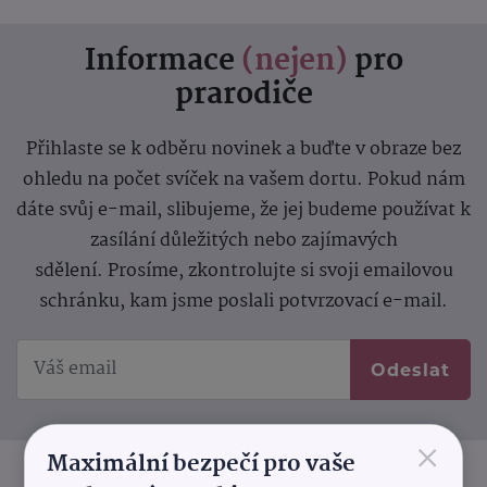
Informace
(nejen)
pro
prarodiče
Přihlaste se k odběru novinek a buďte v obraze bez
ohledu na počet svíček na vašem dortu. Pokud nám
dáte svůj e-mail, slibujeme, že jej budeme používat k
zasílání důležitých nebo zajímavých
sdělení.
Prosíme, zkontrolujte si svoji emailovou
schránku, kam jsme poslali potvrzovací e-mail.
Odeslat
×
Maximální bezpečí pro vaše