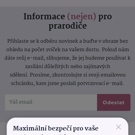
Informace
(nejen)
pro
prarodiče
Přihlaste se k odběru novinek a buďte v obraze bez
ohledu na počet svíček na vašem dortu. Pokud nám
dáte svůj e-mail, slibujeme, že jej budeme používat k
zasílání důležitých nebo zajímavých
sdělení.
Prosíme, zkontrolujte si svoji emailovou
schránku, kam jsme poslali potvrzovací e-mail.
Odeslat
×
Maximální bezpečí pro vaše