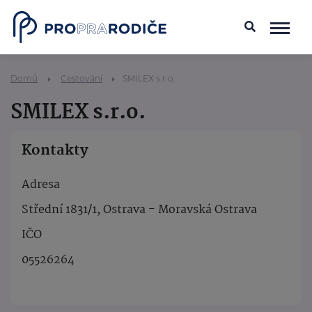
Domů
Cestování
SMILEX s.r.o.
SMILEX s.r.o.
Kontakty
Adresa
Střední 1831/1, Ostrava - Moravská Ostrava
IČO
05526264