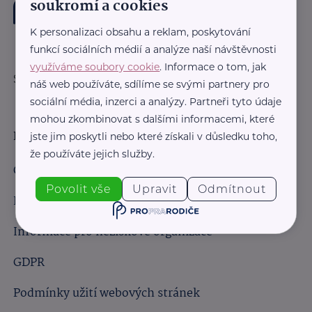
soukromí a cookies
K personalizaci obsahu a reklam, poskytování
funkcí sociálních médií a analýze naší návštěvnosti
využíváme soubory cookie
. Informace o tom, jak
Sledujte nás:
náš web používáte, sdílíme se svými partnery pro
sociální média, inzerci a analýzy. Partneři tyto údaje
mohou zkombinovat s dalšími informacemi, které
Důležité odkazy
jste jim poskytli nebo které získali v důsledku toho,
že používáte jejich služby.
Obchodní podmínky
Povolit vše
Upravit
Odmítnout
Informace pro obchodní partnery
Informace pro neziskové organizace
GDPR
Podmínky užití webových stránek