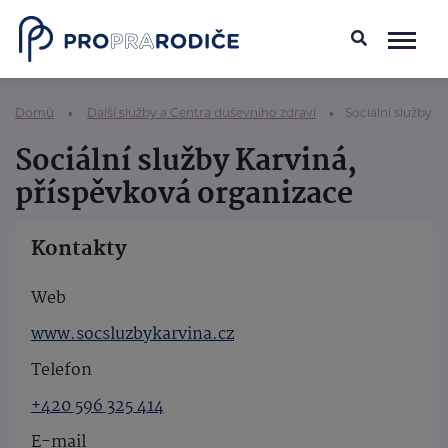
Domů
Další služby a Centra duševního zdraví
Sociální služby K
Sociální služby Karviná,
příspěvková organizace
Kontakty
Web
www.socsluzbykarvina.cz
Telefon
+420 596 325 414
E-mail