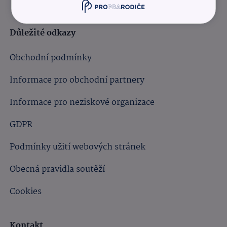
Důležité odkazy
Obchodní podmínky
Informace pro obchodní partnery
Informace pro neziskové organizace
GDPR
Podmínky užití webových stránek
Obecná pravidla soutěží
Cookies
Kontakt