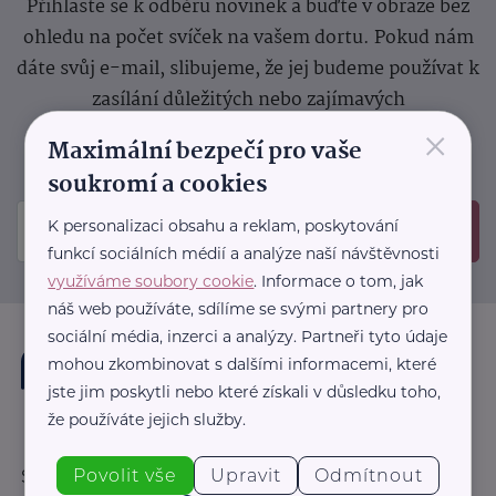
Přihlaste se k odběru novinek a buďte v obraze bez
ohledu na počet svíček na vašem dortu. Pokud nám
dáte svůj e-mail, slibujeme, že jej budeme používat k
zasílání důležitých nebo zajímavých
×
sdělení.
Prosíme, zkontrolujte si svoji emailovou
Maximální bezpečí pro vaše
schránku, kam jsme poslali potvrzovací e-mail.
soukromí a cookies
K personalizaci obsahu a reklam, poskytování
Odeslat
funkcí sociálních médií a analýze naší návštěvnosti
využíváme soubory cookie
. Informace o tom, jak
náš web používáte, sdílíme se svými partnery pro
sociální média, inzerci a analýzy. Partneři tyto údaje
mohou zkombinovat s dalšími informacemi, které
jste jim poskytli nebo které získali v důsledku toho,
že používáte jejich služby.
Povolit vše
Upravit
Odmítnout
Sledujte nás: