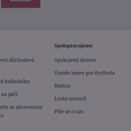
Spolupracujeme
ivní důchodová
Spokojený domov
Úsměv nejen pro Kryštofa
á kalkulačka
Malyra
 na péči
Linka seniorů
oby se zdravotním
Píše se o nás
ím