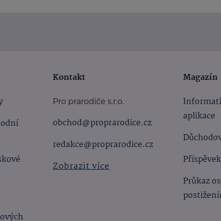
Kontakt
Magazín
y
Informat
Pro prarodiče s.r.o.
aplikace
obchod@proprarodice.cz
hodní
Důchodov
redakce@proprarodice.cz
skové
Příspěvek
Zobrazit více
Průkaz os
postižen
bových