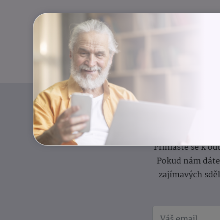
I
Přihlaste se k o
Pokud nám dáte s
zajímavých sdě