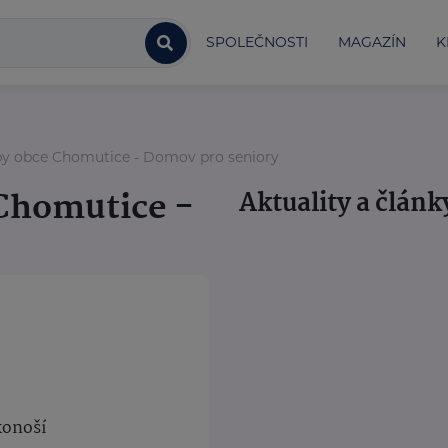
SPOLEČNOSTI
MAGAZÍN
K
žby obce Chomutice - Domov pro seniory
 Chomutice -
Aktuality a článk
konoší