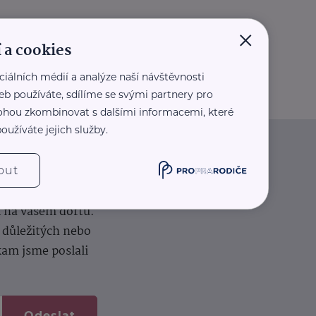
×
 a cookies
ciálních médií a analýze naší návštěvnosti
eb používáte, sdílíme se svými partnery pro
 mohou zkombinovat s dalšími informacemi, které
oužíváte jejich služby.
iče
out
k na vašem dortu.
í důležitých nebo
kam jsme poslali
Odeslat