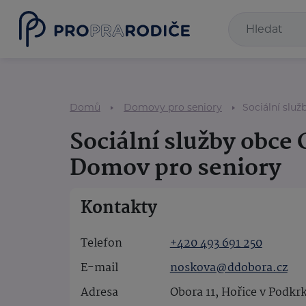
Domů
Domovy pro seniory
Sociální slu
Sociální služby obce
Domov pro seniory
Kontakty
Telefon
+420 493 691 250
E-mail
noskova@ddobora.cz
Adresa
Obora 11, Hořice v Podkr