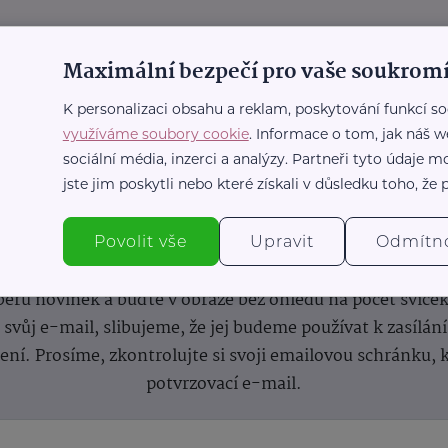
Maximální bezpečí pro vaše soukromí
K personalizaci obsahu a reklam, poskytování funkcí so
využíváme soubory cookie
. Informace o tom, jak náš w
sociální média, inzerci a analýzy. Partneři tyto údaje
jste jim poskytli nebo které získali v důsledku toho, že p
nformace
(nejen)
pro prarod
Povolit vše
Upravit
Odmítn
dběru novinek a buďte v obraze bez ohledu na počet svíče
vůj e-mail, slibujeme, že jej budeme používat k zasílán
lení.
Prosíme, zkontrolujte si svoji emailovou schránku, 
potvrzovací e-mail.