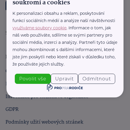
soukromí a cookies
K personalizaci obsahu a reklam, poskytování
funkcí sociálních médií a analýze naší návštěvnosti
využíváme soubory cookie
. Informace o tom, jak
Sledujte nás:
náš web používáte, sdílíme se svými partnery pro
sociální média, inzerci a analýzy. Partneři tyto údaje
mohou zkombinovat s dalšími informacemi, které
Důležité odkazy
jste jim poskytli nebo které získali v důsledku toho,
že používáte jejich služby.
Obchodní podmínky
Povolit vše
Upravit
Odmítnout
Informace pro obchodní partnery
Informace pro neziskové organizace
GDPR
Podmínky užití webových stránek