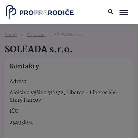
Domů
Cestování
SOLEADA s.r.o.
SOLEADA s.r.o.
Kontakty
Adresa
Aloisina výšina 516/72, Liberec - Liberec XV-
Starý Harcov
IČO
25493892