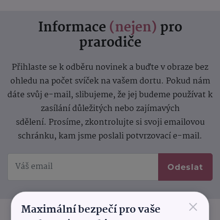
Informace
(nejen)
pro
prarodiče
Přihlaste se k odběru novinek a buďte v obraze bez
ohledu na počet svíček na vašem dortu. Pokud nám
dáte svůj e-mail, slibujeme, že jej budeme používat k
zasílání důležitých nebo zajímavých
sdělení.
Prosíme, zkontrolujte si svoji emailovou
schránku, kam jsme poslali potvrzovací e-mail.
Odeslat
×
Maximální bezpečí pro vaše