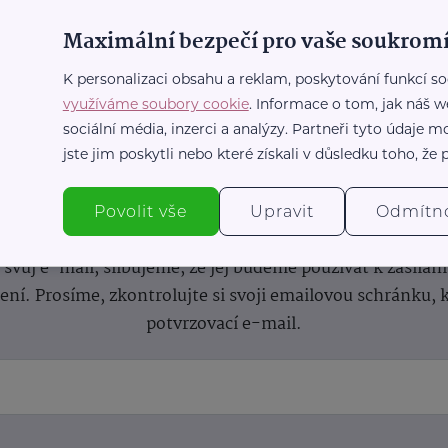
Maximální bezpečí pro vaše soukromí
K personalizaci obsahu a reklam, poskytování funkcí so
využíváme soubory cookie
. Informace o tom, jak náš w
sociální média, inzerci a analýzy. Partneři tyto údaje
jste jim poskytli nebo které získali v důsledku toho, že p
nformace
(nejen)
pro prarod
Povolit vše
Upravit
Odmítn
dběru novinek a buďte v obraze bez ohledu na počet svíče
vůj e-mail, slibujeme, že jej budeme používat k zasílán
lení.
Prosíme, zkontrolujte si svoji emailovou schránku, 
potvrzovací e-mail.