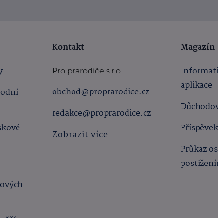
Kontakt
Magazín
y
Informat
Pro prarodiče s.r.o.
aplikace
obchod@proprarodice.cz
hodní
Důchodov
redakce@proprarodice.cz
skové
Příspěvek
Zobrazit více
Průkaz os
postižen
bových