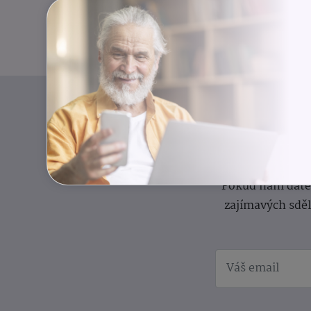
I
Přihlaste se k o
Pokud nám dáte s
zajímavých sdě