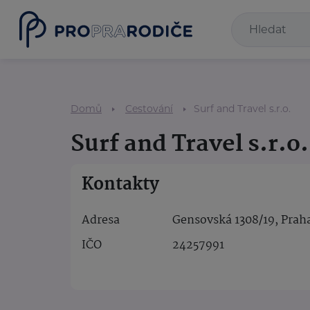
Domů
Cestování
Surf and Travel s.r.o.
Surf and Travel s.r.o.
Kontakty
Adresa
Gensovská 1308/19, Praha
IČO
24257991