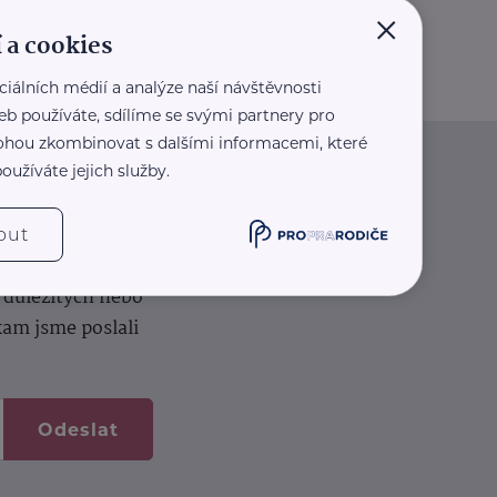
×
 a cookies
ciálních médií a analýze naší návštěvnosti
eb používáte, sdílíme se svými partnery pro
 mohou zkombinovat s dalšími informacemi, které
oužíváte jejich služby.
iče
out
k na vašem dortu.
í důležitých nebo
kam jsme poslali
Odeslat