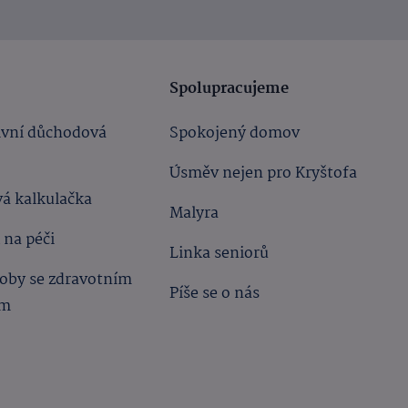
Spolupracujeme
ivní důchodová
Spokojený domov
Úsměv nejen pro Kryštofa
á kalkulačka
Malyra
 na péči
Linka seniorů
oby se zdravotním
Píše se o nás
ím