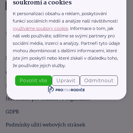
soukromí a cookies
K personalizaci obsahu a reklam, poskytování
funkcí sociálních médií a analýze naší návštěvnosti
využíváme soubory cookie
. Informace o tom, jak
Sledujte nás:
náš web používáte, sdílíme se svými partnery pro
sociální média, inzerci a analýzy. Partneři tyto údaje
mohou zkombinovat s dalšími informacemi, které
Důležité odkazy
jste jim poskytli nebo které získali v důsledku toho,
že používáte jejich služby.
Obchodní podmínky
Povolit vše
Upravit
Odmítnout
Informace pro obchodní partnery
Informace pro neziskové organizace
GDPR
Podmínky užití webových stránek