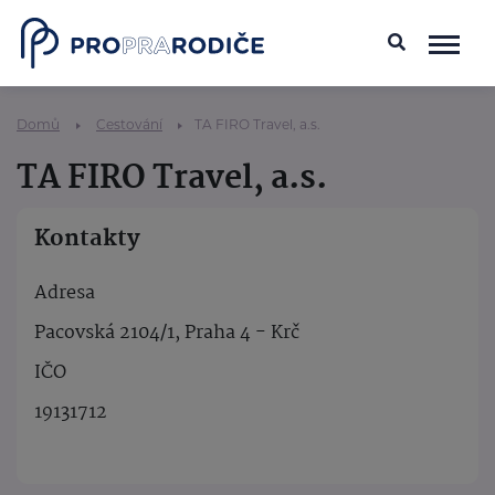
Domů
Cestování
TA FIRO Travel, a.s.
TA FIRO Travel, a.s.
Kontakty
Adresa
Pacovská 2104/1, Praha 4 - Krč
IČO
19131712