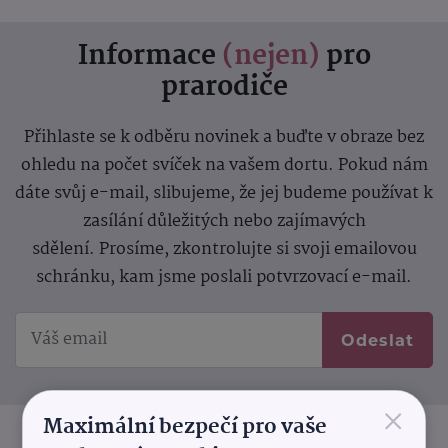
Informace
(nejen)
pro
prarodiče
Přihlaste se k odběru novinek a buďte v obraze bez
ohledu na počet svíček na vašem dortu. Pokud nám
dáte svůj e-mail, slibujeme, že jej budeme používat k
zasílání důležitých nebo zajímavých
sdělení.
Prosíme, zkontrolujte si svoji emailovou
schránku, kam jsme poslali potvrzovací e-mail.
Odeslat
×
Maximální bezpečí pro vaše