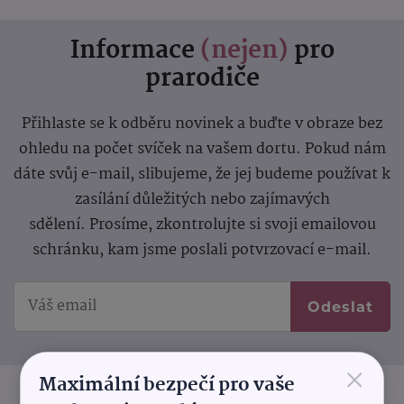
Informace
(nejen)
pro
prarodiče
Přihlaste se k odběru novinek a buďte v obraze bez
ohledu na počet svíček na vašem dortu. Pokud nám
dáte svůj e-mail, slibujeme, že jej budeme používat k
zasílání důležitých nebo zajímavých
sdělení.
Prosíme, zkontrolujte si svoji emailovou
schránku, kam jsme poslali potvrzovací e-mail.
Odeslat
×
Maximální bezpečí pro vaše