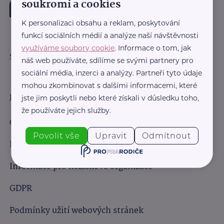
soukromí a cookies
K personalizaci obsahu a reklam, poskytování
funkcí sociálních médií a analýze naší návštěvnosti
využíváme soubory cookie
. Informace o tom, jak
Sledujte nás:
náš web používáte, sdílíme se svými partnery pro
sociální média, inzerci a analýzy. Partneři tyto údaje
mohou zkombinovat s dalšími informacemi, které
Důležité odkazy
jste jim poskytli nebo které získali v důsledku toho,
že používáte jejich služby.
Obchodní podmínky
Povolit vše
Upravit
Odmítnout
Informace pro obchodní partnery
Informace pro neziskové organizace
GDPR
Podmínky užití webových stránek