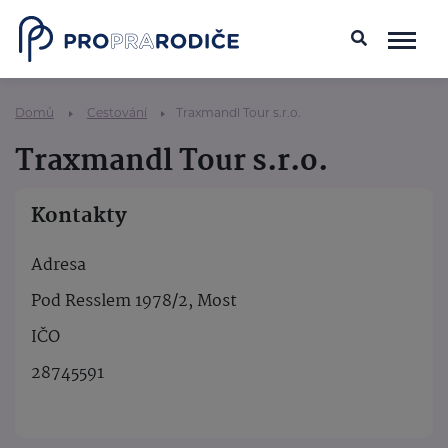
Domů
Cestování
Traxmandl Tour s.r.o.
Traxmandl Tour s.r.o.
Kontakty
Adresa
Pod Resslem 1978/2, Most
IČO
28745591