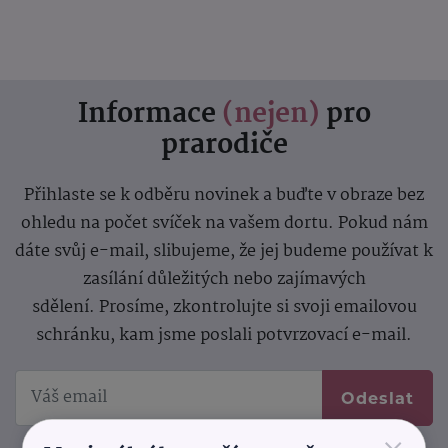
Informace
(nejen)
pro
prarodiče
Přihlaste se k odběru novinek a buďte v obraze bez
ohledu na počet svíček na vašem dortu. Pokud nám
dáte svůj e-mail, slibujeme, že jej budeme používat k
zasílání důležitých nebo zajímavých
sdělení.
Prosíme, zkontrolujte si svoji emailovou
schránku, kam jsme poslali potvrzovací e-mail.
Odeslat