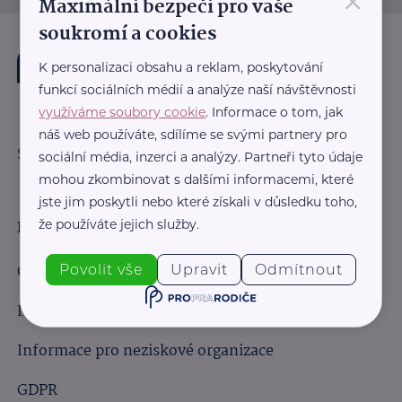
×
Maximální bezpečí pro vaše
soukromí a cookies
K personalizaci obsahu a reklam, poskytování
funkcí sociálních médií a analýze naší návštěvnosti
využíváme soubory cookie
. Informace o tom, jak
náš web používáte, sdílíme se svými partnery pro
Sledujte nás:
sociální média, inzerci a analýzy. Partneři tyto údaje
mohou zkombinovat s dalšími informacemi, které
jste jim poskytli nebo které získali v důsledku toho,
že používáte jejich služby.
Důležité odkazy
Obchodní podmínky
Povolit vše
Upravit
Odmítnout
Informace pro obchodní partnery
Informace pro neziskové organizace
GDPR