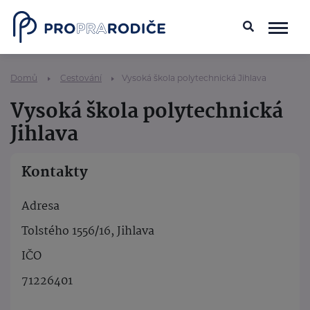
Domů
Cestování
Vysoká škola polytechnická Jihlava
Vysoká škola polytechnická
Jihlava
Kontakty
Adresa
Tolstého 1556/16, Jihlava
IČO
71226401