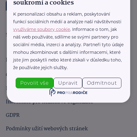
soukromí a cookies
K personalizaci obsahu a reklam, poskytování
funkcí sociálních médií a analýze naší návštěvnosti
využíváme soubory cookie
. Informace o tom, jak
Sledujte nás:
náš web používáte, sdílíme se svými partnery pro
sociální média, inzerci a analýzy. Partneři tyto údaje
mohou zkombinovat s dalšími informacemi, které
Důležité odkazy
jste jim poskytli nebo které získali v důsledku toho,
že používáte jejich služby.
Obchodní podmínky
Povolit vše
Upravit
Odmítnout
Informace pro obchodní partnery
Informace pro neziskové organizace
GDPR
Podmínky užití webových stránek