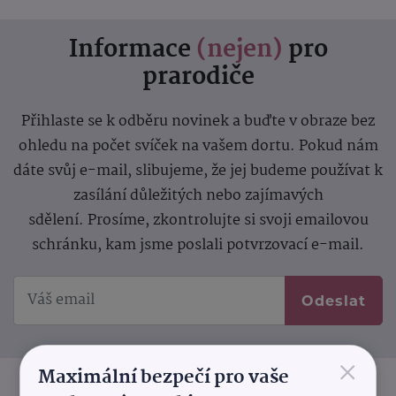
Informace
(nejen)
pro
prarodiče
Přihlaste se k odběru novinek a buďte v obraze bez
ohledu na počet svíček na vašem dortu. Pokud nám
dáte svůj e-mail, slibujeme, že jej budeme používat k
zasílání důležitých nebo zajímavých
sdělení.
Prosíme, zkontrolujte si svoji emailovou
schránku, kam jsme poslali potvrzovací e-mail.
Odeslat
×
Maximální bezpečí pro vaše