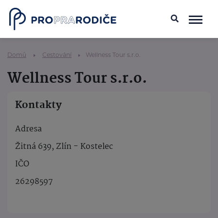
Domů
Cestování
Wellness Tour s.r.o.
Wellness Tour s.r.o.
Kontakty
Adresa
Žitná 639, Zlín - Kostelec
IČO
26298597