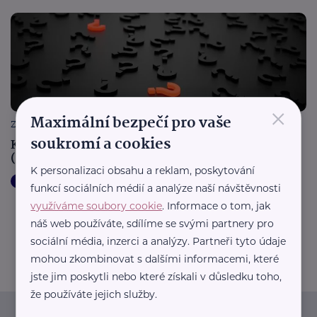
×
Maximální bezpečí pro vaše
ZÁCHRANNÁ SLUŽBA CZ
soukromí a cookies
Kdy NEvolat záchrannou službu aneb kdy to
(nejspíš) není vážné…
K personalizaci obsahu a reklam, poskytování
Zdraví
funkcí sociálních médií a analýze naší návštěvnosti
využíváme soubory cookie
. Informace o tom, jak
náš web používáte, sdílíme se svými partnery pro
sociální média, inzerci a analýzy. Partneři tyto údaje
mohou zkombinovat s dalšími informacemi, které
jste jim poskytli nebo které získali v důsledku toho,
že používáte jejich služby.
Informace
(nejen)
pro