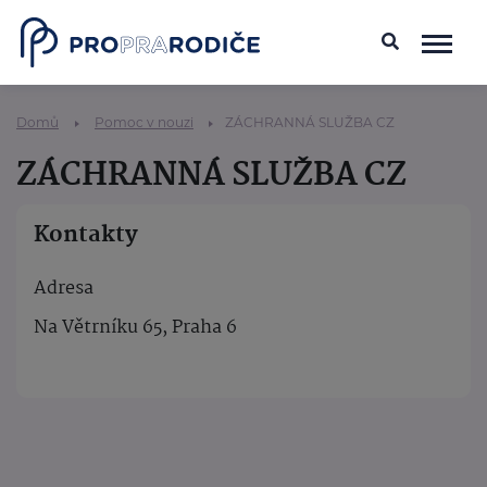
Domů
Pomoc v nouzi
ZÁCHRANNÁ SLUŽBA CZ
ZÁCHRANNÁ SLUŽBA CZ
Kontakty
Adresa
Na Větrníku 65, Praha 6