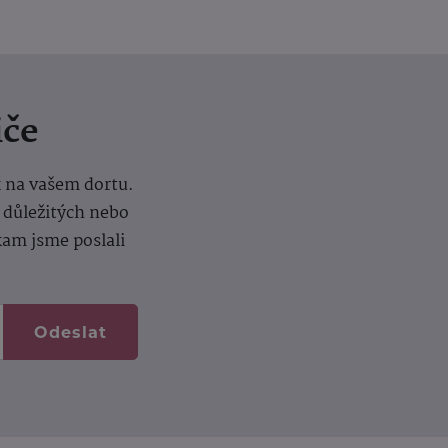
iče
k na vašem dortu.
í důležitých nebo
kam jsme poslali
Odeslat