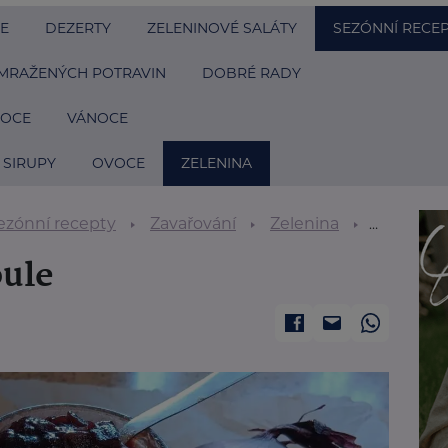
E
DEZERTY
ZELENINOVÉ SALÁTY
SEZÓNNÍ RECE
MRAŽENÝCH POTRAVIN
DOBRÉ RADY
NOCE
VÁNOCE
 SIRUPY
OVOCE
ZELENINA
ezónní recepty
Zavařování
Zelenina
Čatní z č
bule