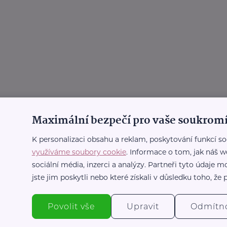
Maximální bezpečí pro vaše soukromí
K personalizaci obsahu a reklam, poskytování funkcí so
využíváme soubory cookie
. Informace o tom, jak náš w
sociální média, inzerci a analýzy. Partneři tyto údaje
jste jim poskytli nebo které získali v důsledku toho, že p
Povolit vše
Upravit
Odmítn
iče s.r.o.