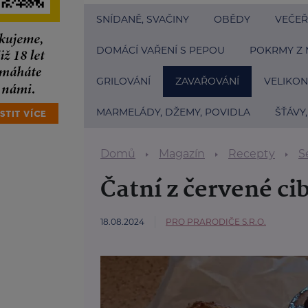
SNÍDANĚ, SVAČINY
OBĚDY
VEČEŘ
DOMÁCÍ VAŘENÍ S PEPOU
POKRMY Z 
GRILOVÁNÍ
ZAVAŘOVÁNÍ
VELIKO
MARMELÁDY, DŽEMY, POVIDLA
ŠŤÁVY,
Domů
Magazín
Recepty
S
Čatní z červené ci
18.08.2024
PRO PRARODIČE S.R.O.