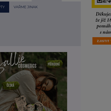
PTY
VAŘME JINAK
ervené cibule