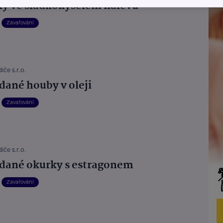
ky ve sladkokyselém nálevu
Zavařování
iče s.r.o.
dané houby v oleji
Zavařování
iče s.r.o.
dané okurky s estragonem
Zavařování