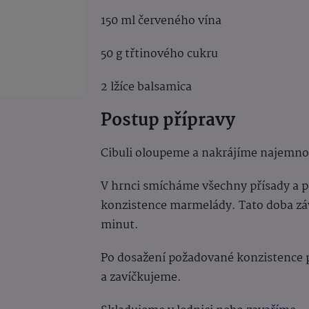
150 ml červeného vína
50 g třtinového cukru
2 lžíce balsamica
Postup přípravy
Cibuli oloupeme a nakrájíme najemno
V hrnci smícháme všechny přísady a 
konzistence marmelády. Tato doba záv
minut.
Po dosažení požadované konzistence př
a zavíčkujeme.