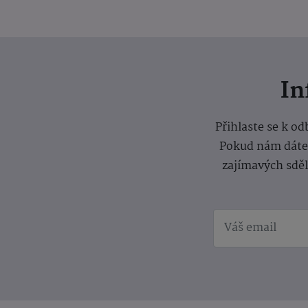
I
Přihlaste se k o
Pokud nám dáte s
zajímavých sdě