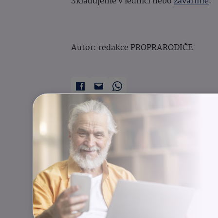
Skladujeme v lednici nebo
zavaříme
.
Autor: redakce PROPRARODIČE
Recepty
Zavařování
Další články
Pro prarod