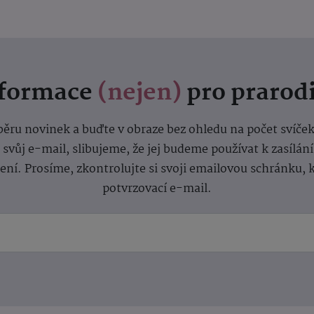
nformace
(nejen)
pro prarod
dběru novinek a buďte v obraze bez ohledu na počet svíče
vůj e-mail, slibujeme, že jej budeme používat k zasílán
lení.
Prosíme, zkontrolujte si svoji emailovou schránku, 
potvrzovací e-mail.