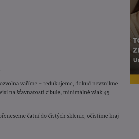
.
pozvolna vaříme – redukujeme, dokud nevznikne
isí na šťavnatosti cibule, minimálně však 45
eneseme čatní do čistých sklenic, očistíme kraj