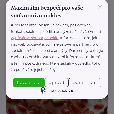
×
Maximální bezpečí pro vaše
soukromí a cookies
K personalizaci obsahu a reklam, poskytování
funkcí sociálních médií a analýze naší návštěvnosti
využíváme soubory cookie
. Informace o tom, jak
náš web používáte, sdílíme se svými partnery pro
Český zahrádkářský svaz, z.s.
sociální média, inzerci a analýzy. Partneři tyto údaje
Čím zalévat, jakou vodu používat na zahradě a
mohou zkombinovat s dalšími informacemi, které
jak zálivkou šetřit
jste jim poskytli nebo které získali v důsledku toho,
Dům a zahrada
že používáte jejich služby.
Povolit vše
Upravit
Odmítnout