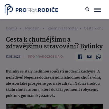
Domů
Magazín
Zajímavá témata
Cesta k chutně
Cesta k chutnějšímu a
zdravějšímu stravování? Bylinky
17.05.2026
PRO PRARODIČE S.R.O.
Bylinky se staly nedílnou součástí moderní kuchyně. A
není divu! Nejenže dodávají jídlu lahodnou chuť a vůni,
ale jsou také prospěšné pro naše zdraví. Nabízí širokou
škálu chutí a aroma, které dokáží proměnit i obyčejný
pokrm v gurmánský zážitek.