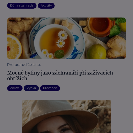
Dům a zahrada
Aktivity
Pro prarodiče s.r.o.
Mocné byliny jako záchranáři při zažívacích
obtížích
Zdraví
Výživa
Prevence