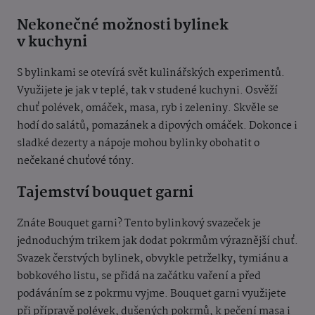
Nekonečné možnosti bylinek
v kuchyni
S bylinkami se otevírá svět kulinářských experimentů.
Využijete je jak v teplé, tak v studené kuchyni. Osvěží
chuť polévek, omáček, masa, ryb i zeleniny. Skvěle se
hodí do salátů, pomazánek a dipových omáček. Dokonce i
sladké dezerty a nápoje mohou bylinky obohatit o
nečekané chuťové tóny.
Tajemství bouquet garni
Znáte Bouquet garni? Tento bylinkový svazeček je
jednoduchým trikem jak dodat pokrmům výraznější chuť.
Svazek čerstvých bylinek, obvykle petrželky, tymiánu a
bobkového listu, se přidá na začátku vaření a před
podáváním se z pokrmu vyjme. Bouquet garni využijete
při přípravě polévek, dušených pokrmů, k pečení masa i