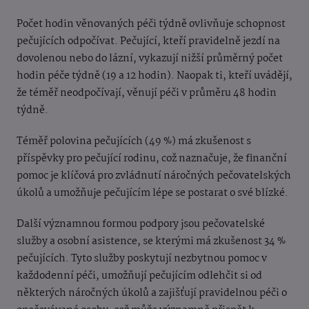
Počet hodin věnovaných péči týdně ovlivňuje schopnost
pečujících odpočívat. Pečující, kteří pravidelně jezdí na
dovolenou nebo do lázní, vykazují nižší průměrný počet
hodin péče týdně (19 a 12 hodin). Naopak ti, kteří uvádějí,
že téměř neodpočívají, věnují péči v průměru 48 hodin
týdně.
Téměř polovina pečujících (49 %) má zkušenost s
příspěvky pro pečující rodinu, což naznačuje, že finanční
pomoc je klíčová pro zvládnutí náročných pečovatelských
úkolů a umožňuje pečujícím lépe se postarat o své blízké.
Další významnou formou podpory jsou pečovatelské
služby a osobní asistence, se kterými má zkušenost 34 %
pečujících. Tyto služby poskytují nezbytnou pomoc v
každodenní péči, umožňují pečujícím odlehčit si od
některých náročných úkolů a zajišťují pravidelnou péči o