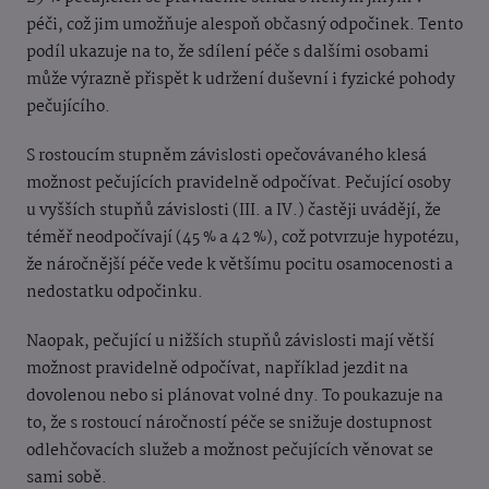
péči, což jim umožňuje alespoň občasný odpočinek. Tento
podíl ukazuje na to, že sdílení péče s dalšími osobami
může výrazně přispět k udržení duševní i fyzické pohody
pečujícího.
S rostoucím stupněm závislosti opečovávaného klesá
možnost pečujících pravidelně odpočívat. Pečující osoby
u vyšších stupňů závislosti (III. a IV.) častěji uvádějí, že
téměř neodpočívají (45 % a 42 %), což potvrzuje hypotézu,
že náročnější péče vede k většímu pocitu osamocenosti a
nedostatku odpočinku.
Naopak, pečující u nižších stupňů závislosti mají větší
možnost pravidelně odpočívat, například jezdit na
dovolenou nebo si plánovat volné dny. To poukazuje na
to, že s rostoucí náročností péče se snižuje dostupnost
odlehčovacích služeb a možnost pečujících věnovat se
sami sobě.