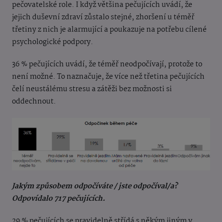
pečovatelské role. I když většina pečujících uvádí, že
jejich duševní zdraví zůstalo stejné, zhoršení u téměř
třetiny z nich je alarmující a poukazuje na potřebu cílené
psychologické podpory.
36 % pečujících uvádí, že téměř neodpočívají, protože to
není možné. To naznačuje, že více než třetina pečujících
čelí neustálému stresu a zátěži bez možnosti si
oddechnout.
Jakým způsobem odpočíváte / jste odpočíval/a?
Odpovídalo 717 pečujících.
29 % pečujících se pravidelně střídá s někým jiným v