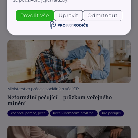
Povolit vše
Upravit
Odmítnout
Související články
Ministerstvo práce a sociálních věcí ČR
Neformální pečující - průzkum veřejného
mínění
Podpora, pomoc, péče
Péče v domácím prostředí
Pro pečující