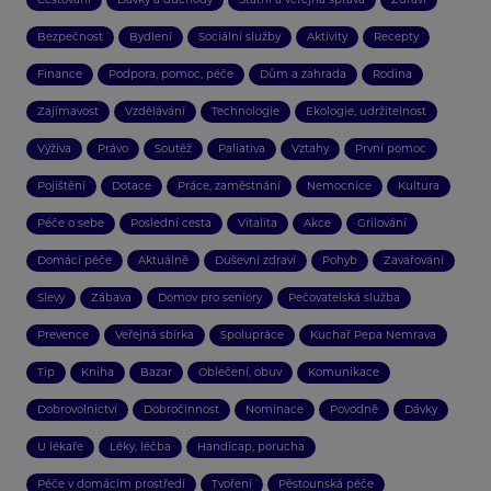
Bezpečnost
Bydlení
Sociální služby
Aktivity
Recepty
Finance
Podpora, pomoc, péče
Dům a zahrada
Rodina
Zajímavost
Vzdělávání
Technologie
Ekologie, udržitelnost
Výživa
Právo
Soutěž
Paliativa
Vztahy
První pomoc
Pojištění
Dotace
Práce, zaměstnání
Nemocnice
Kultura
Péče o sebe
Poslední cesta
Vitalita
Akce
Grilování
Domácí péče
Aktuálně
Duševní zdraví
Pohyb
Zavařování
Slevy
Zábava
Domov pro seniory
Pečovatelská služba
Prevence
Veřejná sbírka
Spolupráce
Kuchař Pepa Nemrava
Tip
Kniha
Bazar
Oblečení, obuv
Komunikace
Dobrovolnictví
Dobročinnost
Nominace
Povodně
Dávky
U lékaře
Léky, léčba
Handicap, porucha
Péče v domácím prostředí
Tvoření
Pěstounská péče