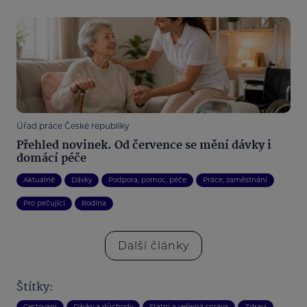
Úřad práce České republiky
Přehled novinek. Od července se mění dávky i
domácí péče
Aktuálně
Dávky
Podpora, pomoc, péče
Práce, zaměstnání
Pro pečující
Rodina
Další články
Štítky:
Cestování
Dávky a důchody
Státní a veřejná správa
Zdraví