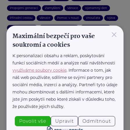
Propojení generací
Zamyšlení
Vánoce
Významný den
Přírodní cestou
Vánoce
Pomoc v nouzi
Vnoučata
Výzva
×
Lázně a wellness
Zdravotnické pomůcky
Auto, moto, řidiči
Maximální bezpečí pro vaše
Velikonoce
Reality
Čtení
Dárek
soukromí a cookies
K personalizaci obsahu a reklam, poskytování
funkcí sociálních médií a analýze naší návštěvnosti
využíváme soubory cookie
. Informace o tom, jak
náš web používáte, sdílíme se svými partnery pro
sociální média, inzerci a analýzy. Partneři tyto údaje
mohou zkombinovat s dalšími informacemi, které
jste jim poskytli nebo které získali v důsledku toho,
že používáte jejich služby.
Povolit vše
Upravit
Odmítnout