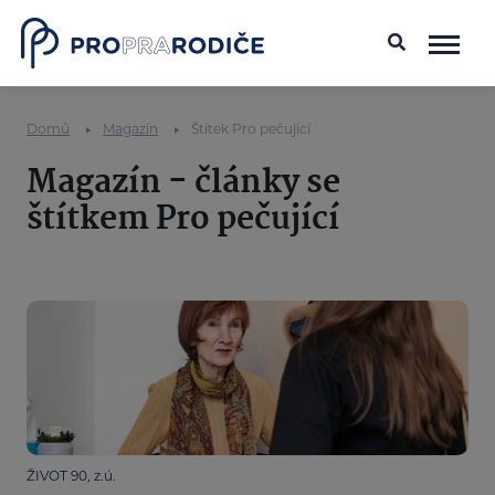
Domů
Magazín
Štítek Pro pečující
Magazín - články se
štítkem Pro pečující
ŽIVOT 90, z.ú.