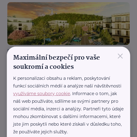
×
Reklama
Maximální bezpečí pro vaše
SENIOR RESORT Hluboká, bytové družstvo
soukromí a cookies
Bezbariérové bydlení v Hluboké nad Vltavou
K personalizaci obsahu a reklam, poskytování
funkcí sociálních médií a analýze naší návštěvnosti
využíváme soubory cookie
. Informace o tom, jak
náš web používáte, sdílíme se svými partnery pro
sociální média, inzerci a analýzy. Partneři tyto údaje
mohou zkombinovat s dalšími informacemi, které
jste jim poskytli nebo které získali v důsledku toho,
Zlínský kraj
Ve Zlíně Pod Vodojemem vzniklo nové chráněné
že používáte jejich služby.