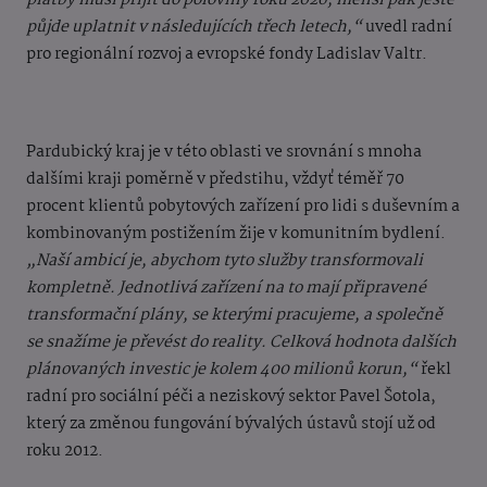
platby musí přijít do poloviny roku 2026, menší pak ještě
půjde uplatnit v následujících třech letech,“
uvedl radní
pro regionální rozvoj a evropské fondy Ladislav Valtr.
Pardubický kraj je v této oblasti ve srovnání s mnoha
dalšími kraji poměrně v předstihu, vždyť téměř 70
procent klientů pobytových zařízení pro lidi s duševním a
kombinovaným postižením žije v komunitním bydlení.
„Naší ambicí je, abychom tyto služby transformovali
kompletně. Jednotlivá zařízení na to mají připravené
transformační plány, se kterými pracujeme, a společně
se snažíme je převést do reality. Celková hodnota dalších
plánovaných investic je kolem 400 milionů korun,“
řekl
radní pro sociální péči a neziskový sektor Pavel Šotola,
který za změnou fungování bývalých ústavů stojí už od
roku 2012.