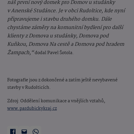
náš první nový domek pro Domov u studánky
v Anenské Studánce. Je v obci Rudoltice, kde nyní
připravujeme i stavbu druhého domku. Dále
chystáme záměry na komunitní bydlení pro další
klienty z Domova u studánky, Domova pod
Kuňkou, Domova Na cestě a Domova pod hradem
Žampach,“
dodal Pavel Šotola.
Fotografie jsou z dokončené a zatím ještě nevybavené
stavby v Rudolticích.
Zdroj: O
ddělení komunikace a vnějších vztahů,
www.pardubickykraj.cz