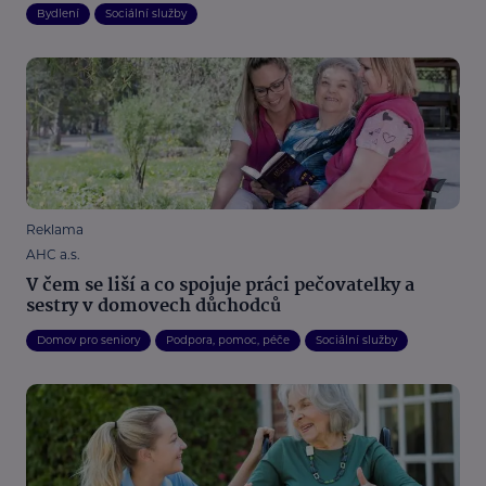
Bydlení
Sociální služby
Reklama
AHC a.s.
V čem se liší a co spojuje práci pečovatelky a
sestry v domovech důchodců
Domov pro seniory
Podpora, pomoc, péče
Sociální služby