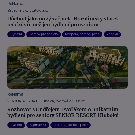
Reklama
Brázdimský statek, z.s.
Důchod jako nový začátek. Brázdimský statek
nabízí víc než jen bydlení pro seniory
Bydlení
Domov pro seniory
Podpora, pomoc, péče
Zábava
Reklama
SENIOR RESORT Hluboká, bytové družstvo
Rozhovor s Ondřejem Dvořákem o unikátním
bydlení pro seniory SENIOR RESORT Hluboká
Bydlení
Zajímavost
Podpora, pomoc, péče