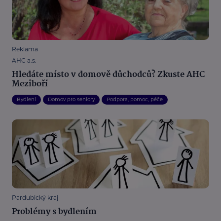
Reklama
AHC a.s.
Hledáte místo v domově důchodců? Zkuste AHC
Meziboří
Bydlení
Domov pro seniory
Podpora, pomoc, péče
Pardubický kraj
Problémy s bydlením