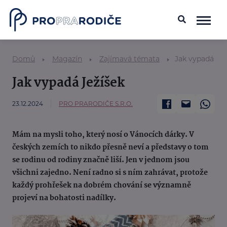
Domů
Magazín
Zajímavá témata
Jak vypadá Jež
Jak vypadá Ježíšek
23.12.2024
PRO PRARODIČE S.R.O.
Mám na mysli toho, který nosí o Vánocích dárky. V
českých zemích to nikdo přesně neví a představy o tom
se rodinu od rodiny značně liší. Jen v jednom jsou
všichni zajedno. Není radno si s ním zahrávat, protože
každý prohřešek na dobrém chování se významně
projeví na bohatosti nadílky.