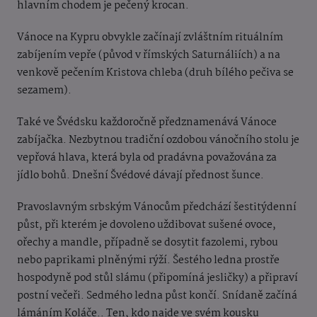
hlavním chodem je pečený krocan.
Vánoce na Kypru obvykle začínají zvláštním rituálním
zabíjením vepře (původ v římských Saturnáliích) a na
venkově pečením Kristova chleba (druh bílého pečiva se
sezamem).
Také ve Švédsku každoročně předznamenává Vánoce
zabíjačka. Nezbytnou tradiční ozdobou vánočního stolu je
vepřová hlava, která byla od pradávna považována za
jídlo bohů. Dnešní Švédové dávají přednost šunce.
Pravoslavným srbským Vánocům předchází šestitýdenní
půst, při kterém je dovoleno uždibovat sušené ovoce,
ořechy a mandle, případně se dosytit fazolemi, rybou
nebo paprikami plněnými rýží. Šestého ledna prostře
hospodyně pod stůl slámu (připomíná jesličky) a připraví
postní večeři. Sedmého ledna půst končí. Snídaně začíná
lámáním Koláče.. Ten, kdo najde ve svém kousku