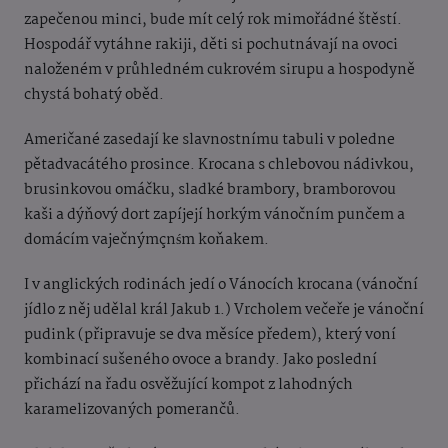
zapečenou minci, bude mít celý rok mimořádné štěstí.
Hospodář vytáhne rakiji, děti si pochutnávají na ovoci
naloženém v průhledném cukrovém sirupu a hospodyně
chystá bohatý oběd.
Američané zasedají ke slavnostnímu tabuli v poledne
pětadvacátého prosince. Krocana s chlebovou nádivkou,
brusinkovou omáčku, sladké brambory, bramborovou
kaši a dýňový dort zapíjejí horkým vánočním punčem a
domácím vaječnýmçnśm koňakem.
I v anglických rodinách jedí o Vánocích krocana (vánoční
jídlo z něj udělal král Jakub 1.) Vrcholem večeře je vánoční
pudink (připravuje se dva měsíce předem), který voní
kombinací sušeného ovoce a brandy. Jako poslední
přichází na řadu osvěžující kompot z lahodných
karamelizovaných pomerančů.