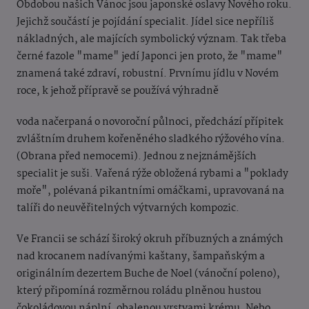
Obdobou našich Vánoc jsou japonské oslavy Nového roku.
Jejichž součástí je pojídání specialit. Jídel sice nepříliš
nákladných, ale majících symbolický význam. Tak třeba
černé fazole "mame" jedí Japonci jen proto, že "mame"
znamená také zdraví, robustní. Prvnímu jídlu v Novém
roce, k jehož přípravě se používá výhradně
voda načerpaná o novoroční půlnoci, předchází přípitek
zvláštním druhem kořeněného sladkého rýžového vína.
(Obrana před nemocemi). Jednou z nejznámějších
specialit je suši. Vařená rýže obložená rybami a "poklady
moře", polévaná pikantními omáčkami, upravovaná na
talíři do neuvěřitelných výtvarných kompozic.
Ve Francii se schází široký okruh příbuzných a známých
nad krocanem nadívanými kaštany, šampaňským a
originálním dezertem Buche de Noel (vánoční poleno),
který připomíná rozměrnou roládu plněnou hustou
čokoládovou náplní, obalenou vrstvami krému. Nebo