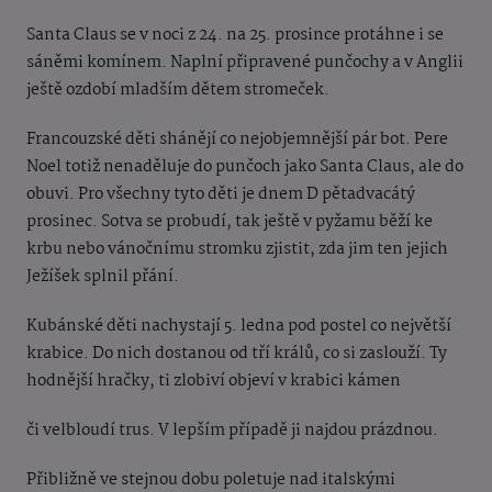
Santa Claus se v noci z 24. na 25. prosince protáhne i se
sáněmi komínem. Naplní připravené punčochy a v Anglii
ještě ozdobí mladším dětem stromeček.
Francouzské děti shánějí co nejobjemnější pár bot. Pere
Noel totiž nenaděluje do punčoch jako Santa Claus, ale do
obuvi. Pro všechny tyto děti je dnem D pětadvacátý
prosinec. Sotva se probudí, tak ještě v pyžamu běží ke
krbu nebo vánočnímu stromku zjistit, zda jim ten jejich
Ježíšek splnil přání.
Kubánské děti nachystají 5. ledna pod postel co největší
krabice. Do nich dostanou od tří králů, co si zaslouží. Ty
hodnější hračky, ti zlobiví objeví v krabici kámen
či velbloudí trus. V lepším případě ji najdou prázdnou.
Přibližně ve stejnou dobu poletuje nad italskými