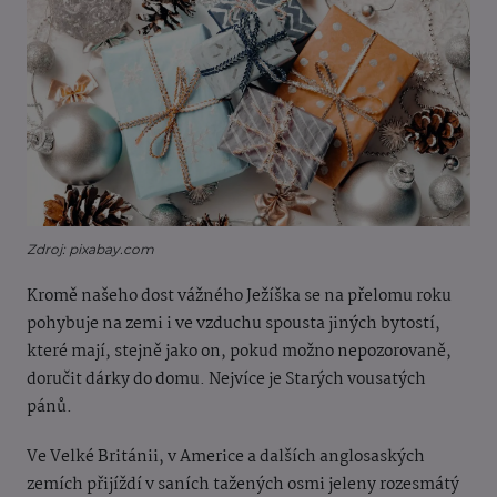
Zdroj: pixabay.com
Kromě našeho dost vážného Ježíška se na přelomu roku
pohybuje na zemi i ve vzduchu spousta jiných bytostí,
které mají, stejně jako on, pokud možno nepozorovaně,
doručit dárky do domu. Nejvíce je Starých vousatých
pánů.
Ve Velké Británii, v Americe a dalších anglosaských
zemích přijíždí v saních tažených osmi jeleny rozesmátý