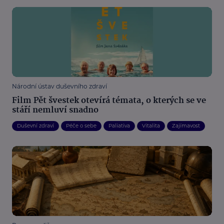
Národní ústav duševního zdraví
Film Pět švestek otevírá témata, o kterých se ve
stáří nemluví snadno
Duševní zdraví
Péče o sebe
Paliativa
Vitalita
Zajímavost