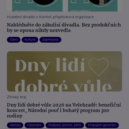
Hudební divadlo v Karlíně, příspěvková organizace
Nahlédněte do zákulisí divadla. Bez produkčních
by se opona nikdy nezvedla
Čtení
Kultura
Zajímavost
Zlínský kraj
Dny lidí dobré vůle 2026 na Velehradě: benefiční
koncert, Národní pouť i bohatý program pro
rodiny
Aktivity
Cestování
Podpora, pomoc, péče
Propojení generací