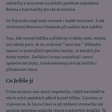
městečky a vesnicemi na koštěti poněkud nepořádná
Befana a hází balíčky jen tak do komína.
Ve Švýcarsku mají malý stromek v každé místnosti. A tak
se břichatý Monsieur Chalande při nadílce dost naběhá.
Tam, kde nemají Ježíška a předávají si dárky sami, mohou
mít někdy pocit, že to, co dostali "není ono." Důkladní
Japonci si proto zřídili speciální butiky, ve kterých jim
dárky vymění. Delikátní situaci usnadňují i tamní
společenské zvyky, kterénedovolují otvírat balíček v
přítomnosti dárce.
Co Ježíše jí
O tom se zatím moc zjistit nepodařilo, i když má téměř ve
všech svých podobách pěkně kulaté bříško. S jistotou se
ví jenom to, že Santa Claus se při zdobení stromečku rád
posiluje sklenkou anglické sherry a mátovými koláčky. To