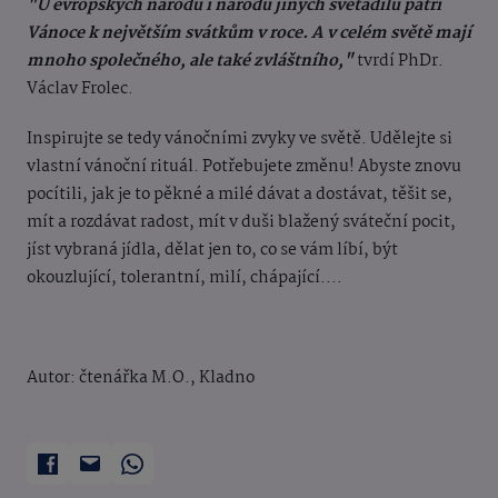
"U evropských národů i národů jiných světadílů patří
Vánoce k největším svátkům v roce. A v celém světě mají
mnoho společného, ale také zvláštního,"
tvrdí PhDr.
Václav Frolec.
Inspirujte se tedy vánočními zvyky ve světě. Udělejte si
vlastní vánoční rituál. Potřebujete změnu! Abyste znovu
pocítili, jak je to pěkné a milé dávat a dostávat, těšit se,
mít a rozdávat radost, mít v duši blažený sváteční pocit,
jíst vybraná jídla, dělat jen to, co se vám líbí, být
okouzlující, tolerantní, milí, chápající....
Autor: čtenářka M.O., Kladno