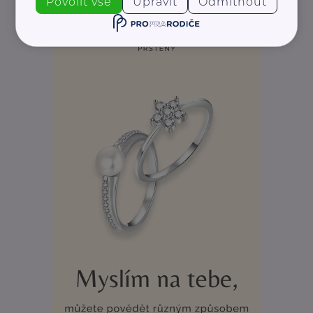
Povolit vše
Upravit
Odmítnout