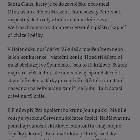
Santa Claus, který je co do zevnějšku něco mezi
Mikulášem a dědou Mrázem. Francouzský Pére Noel,
rozpustilý děda celý v bílém a německý zrzavý
Weihnachtsmann v dlouhém červeném plášti s kapucí
přicházejí pěšky.
V Holandsku nosí dárky Mikuláš s mouřenínem nebo
jejich konkurence - vánoční koník. Hned tři důstojní
muži obcházejí ve Španělsku. Jsou to tři králové. Svátek
mají sice až 6. ledna, ale nenechávají španělské děti
zbytečně čekat a dárky jim dají už o Štědrém dni. Poté
nasednou na velbloudy a zamíří na Kubu. Tam dorazí
právě na tři krále.
K Finům přijíždí z polárního kruhu Joulupukki. Má bílé
vousy a vysokou Červenou špičatou čepici. Nadělovat mu
pomáhají vánoční skřítkové Joulutonttu (mají stejné
čepičky jako on). Také malinký a přihrblý švédský