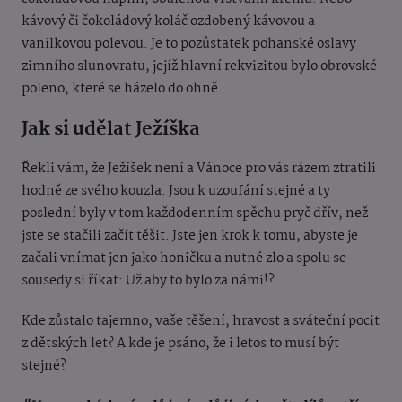
kávový či čokoládový koláč ozdobený kávovou a
vanilkovou polevou. Je to pozůstatek pohanské oslavy
zimního slunovratu, jejíž hlavní rekvizitou bylo obrovské
poleno, které se házelo do ohně.
Jak si udělat Ježíška
Řekli vám, že Ježíšek není a Vánoce pro vás rázem ztratili
hodně ze svého kouzla. Jsou k uzoufání stejné a ty
poslední byly v tom každodenním spěchu pryč dřív, než
jste se stačili začít těšit. Jste jen krok k tomu, abyste je
začali vnímat jen jako honičku a nutné zlo a spolu se
sousedy si říkat: Už aby to bylo za námi!?
Kde zůstalo tajemno, vaše těšení, hravost a sváteční pocit
z dětských let? A kde je psáno, že i letos to musí být
stejné?