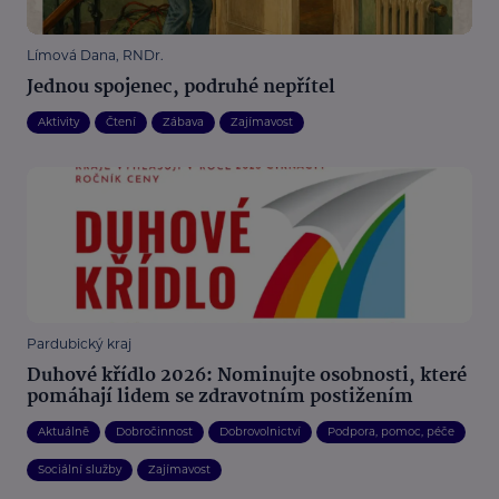
Límová Dana, RNDr.
Jednou spojenec, podruhé nepřítel
Aktivity
Čtení
Zábava
Zajímavost
Pardubický kraj
Duhové křídlo 2026: Nominujte osobnosti, které
pomáhají lidem se zdravotním postižením
Aktuálně
Dobročinnost
Dobrovolnictví
Podpora, pomoc, péče
Sociální služby
Zajímavost