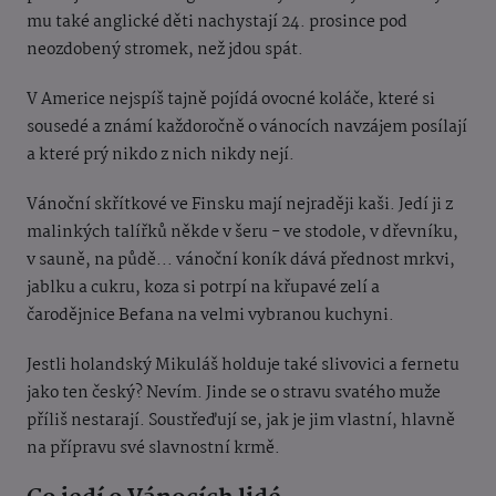
mu také anglické děti nachystají 24. prosince pod
neozdobený stromek, než jdou spát.
V Americe nejspíš tajně pojídá ovocné koláče, které si
sousedé a známí každoročně o vánocích navzájem posílají
a které prý nikdo z nich nikdy nejí.
Vánoční skřítkové ve Finsku mají nejraději kaši. Jedí ji z
malinkých talířků někde v šeru - ve stodole, v dřevníku,
v sauně, na půdě... vánoční koník dává přednost mrkvi,
jablku a cukru, koza si potrpí na křupavé zelí a
čarodějnice Befana na velmi vybranou kuchyni.
Jestli holandský Mikuláš holduje také slivovici a fernetu
jako ten český? Nevím. Jinde se o stravu svatého muže
příliš nestarají. Soustřeďují se, jak je jim vlastní, hlavně
na přípravu své slavnostní krmě.