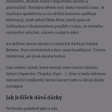
Jultomten, obchází domy v doprovodu skřítků a
pidimužíků. Norským dětem nosí dárky vánoční koza. Se
značným zpožděním a o to větším halasem naděluje
bělovousý, rudě oděný Děda Mráz, který spolu se
Sněhurkou a Skomorochem projíždí v trojce, za veselého
vyzvánění rolniček, ulicemi ruských měst.
Asi jedinou ženou dávající o vánocích dárky je italská
Befana. Dost nevzhledná a dost stará čarodějnice. Trochu
zlomyslná, ale jinak docela hodná.
Jsou ovšem i země, které nemají svou vlastní vánoční
bytost (Japonsko, Thajsko, Kypr...). Zvou si tedy některou
zahraniční (nejčastěji Santa Clause) nebo si dávají dárky
navzájem.
Jak Ježíšek dává dárky
Ve Finsku podobně jako u nás.