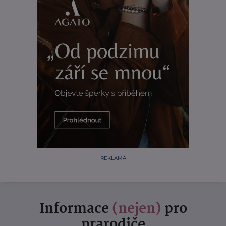
REKLAMA
Informace
(nejen)
pro
prarodiče