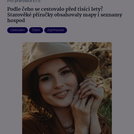
Pro prarodiče s.r.o.
Podle čeho se cestovalo před tisíci lety?
Starověké příručky obsahovaly mapy i seznamy
hospod
Cestování
Čtení
Zajímavost