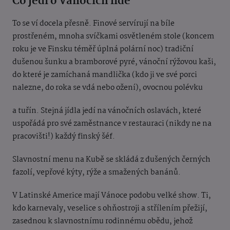
Co jedí o Vánocích lidé
To se ví docela přesně. Finové servírují na bíle
prostřeném, mnoha svíčkami osvětleném stole (koncem
roku je ve Finsku téměř úplná polární noc) tradiční
dušenou šunku a bramborové pyré, vánoční rýžovou kaši,
do které je zamíchaná mandlička (kdo ji ve své porci
nalezne, do roka se vdá nebo ožení), ovocnou polévku
a tuřín. Stejná jídla jedí na vánočních oslavách, které
uspořádá pro své zaměstnance v restauraci (nikdy ne na
pracovišti!) každý finský šéf.
Slavnostní menu na Kubě se skládá z dušených černých
fazolí, vepřové kýty, rýže a smažených banánů.
V Latinské Americe mají Vánoce podobu velké show. Ti,
kdo karnevaly, veselice s ohňostroji a střílením přežijí,
zasednou k slavnostnímu rodinnému obědu, jehož