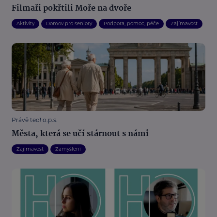
Filmaři pokřtili Moře na dvoře
Aktivity
Domov pro seniory
Podpora, pomoc, péče
Zajímavost
Právě teď! o.p.s.
Města, která se učí stárnout s námi
Zajímavost
Zamyšlení