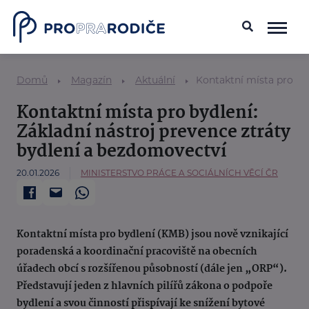
Domů
Magazín
Aktuální
Kontaktní místa pro by
Kontaktní místa pro bydlení:
Základní nástroj prevence ztráty
bydlení a bezdomovectví
20.01.2026
MINISTERSTVO PRÁCE A SOCIÁLNÍCH VĚCÍ ČR
Kontaktní místa pro bydlení (KMB) jsou nově vznikající
poradenská a koordinační pracoviště na obecních
úřadech obcí s rozšířenou působností (dále jen „ORP“).
Představují jeden z hlavních pilířů zákona o podpoře
bydlení a svou činností přispívají ke snížení bytové