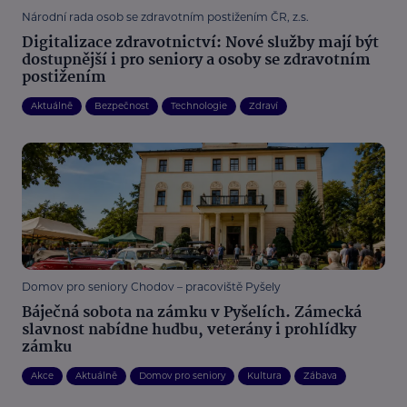
Národní rada osob se zdravotním postižením ČR, z.s.
Digitalizace zdravotnictví: Nové služby mají být
dostupnější i pro seniory a osoby se zdravotním
postižením
Aktuálně
Bezpečnost
Technologie
Zdraví
Domov pro seniory Chodov – pracoviště Pyšely
Báječná sobota na zámku v Pyšelích. Zámecká
slavnost nabídne hudbu, veterány i prohlídky
zámku
Akce
Aktuálně
Domov pro seniory
Kultura
Zábava