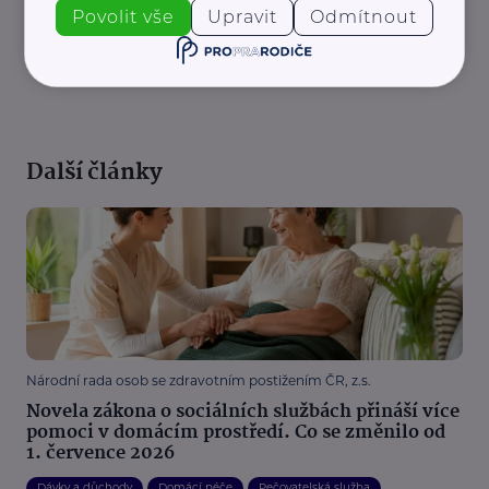
Povolit vše
Upravit
Odmítnout
REKLAMA
Další články
Národní rada osob se zdravotním postižením ČR, z.s.
Novela zákona o sociálních službách přináší více
pomoci v domácím prostředí. Co se změnilo od
1. července 2026
Dávky a důchody
Domácí péče
Pečovatelská služba