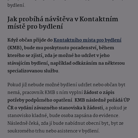
bydlení.
Jak probíhá návštěva v Kontaktním
místě pro bydlení
Když občan přijde do
Kontaktního místa pro bydlení
(KMB), bude mu poskytnuto poradenství, během
kterého se zjistí, zda je možné ho udržet v jeho
stávajícím bydlení, například odkázáním na některou
specializovanou službu
.
Pokud již nebude možné bydlení udržet nebo občan byt
nemá, pracovník KMB s ním vyplní
žádost o zápis
potřeby podpůrného opatření
.
KMB následně požádá ÚP
ČR o vydání závazného stanoviska k žádosti
, a pokud je
stanovisko kladné, bude osoba zapsána do evidence.
Následně čeká, zda jí bude nabídnut obecní byt, byt ze
soukromého trhu nebo asistence v bydlení.