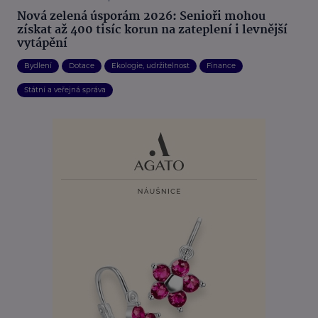
Nová zelená úsporám 2026: Senioři mohou
získat až 400 tisíc korun na zateplení i levnější
vytápění
Bydlení
Dotace
Ekologie, udržitelnost
Finance
Státní a veřejná správa