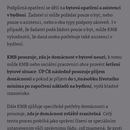
Podpůrná opatření se dělí na
bytová opatření a asistenci
v bydlení
. Žadatel si může požádat pouze o byt, nebo
pouze o asistenci, nebo o oba typy podpory zároveň. I v
případě, že žadatel podá žádost pouze o byt, může KMB
vyhodnotit, že daná osoba potřebuje také asistenci v
bydlení.
KMB posuzuje, zda je domácnost v bytové nouzi
; k tomu
může KMB nebo sociální pracovníci obce provést
šetření
bytové situace
.
ÚP ČR následně posuzuje příjem
domácnosti
a pokud je příjem
do 1,6násobku životního
minima po započtení nákladů na bydlení
, vydá kladné
stanovisko.
Dále KMB zjišťuje specifické potřeby domácnosti a
posuzuje,
zda je domácnost zvláště zranitelná
. Celý
tento proces probíhá jako správní řízení se speciálním
ustanovením vůči správnímu řádu, což znamená, že proti