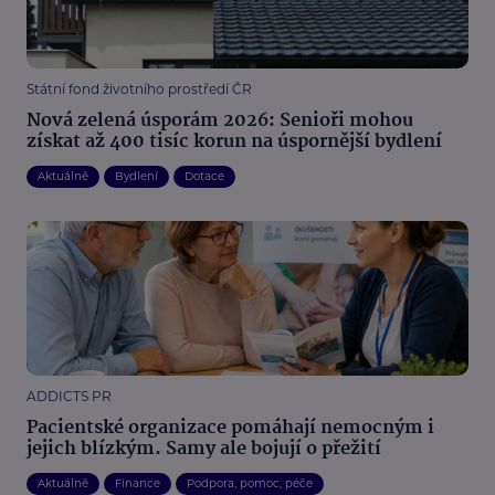
Státní fond životního prostředí ČR
Nová zelená úsporám 2026: Senioři mohou
získat až 400 tisíc korun na úspornější bydlení
Aktuálně
Bydlení
Dotace
ADDICTS PR
Pacientské organizace pomáhají nemocným i
jejich blízkým. Samy ale bojují o přežití
Aktuálně
Finance
Podpora, pomoc, péče