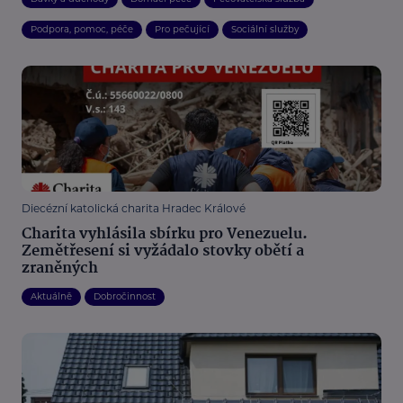
Podpora, pomoc, péče
Pro pečující
Sociální služby
Diecézní katolická charita Hradec Králové
Charita vyhlásila sbírku pro Venezuelu.
Zemětřesení si vyžádalo stovky obětí a
zraněných
Aktuálně
Dobročinnost