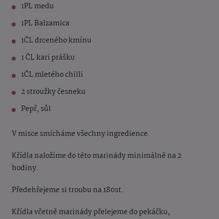
1PL medu
1PL Balzamica
1ČL drceného kmínu
1 ČL kari prášku
1ČL mletého chilli
2 stroužky česneku
Pepř, sůl
V misce smícháme všechny ingredience.
Křídla naložíme do této marinády minimálně na 2
hodiny.
Předehřejeme si troubu na 180st.
Křídla včetně marinády přelejeme do pekáčku,