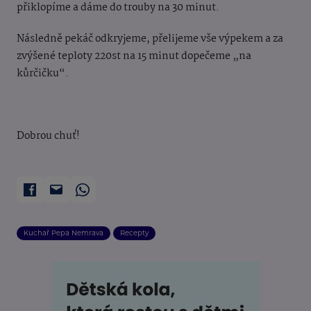
přiklopíme a dáme do trouby na 30 minut.
Následně pekáč odkryjeme, přelijeme vše výpekem a za
zvýšené teploty 220st na 15 minut dopečeme „na
kůrčičku“.
Dobrou chuť!
Kuchař Pepa Nemrava
Recepty