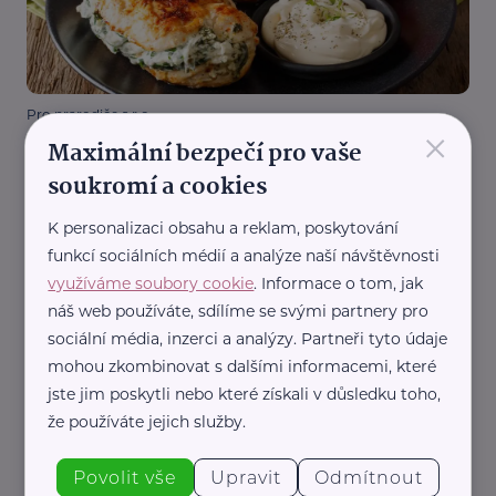
Pro prarodiče s.r.o.
×
Kuřecí prsa plněná špenátem a sýrem
Maximální bezpečí pro vaše
soukromí a cookies
Recepty
K personalizaci obsahu a reklam, poskytování
funkcí sociálních médií a analýze naší návštěvnosti
využíváme soubory cookie
. Informace o tom, jak
náš web používáte, sdílíme se svými partnery pro
sociální média, inzerci a analýzy. Partneři tyto údaje
mohou zkombinovat s dalšími informacemi, které
jste jim poskytli nebo které získali v důsledku toho,
Mgr. Kristýna Černická Hájková, Bc. Filip Černický
že používáte jejich služby.
Kuřecí quesadilla s cheddarem
Recepty
Povolit vše
Upravit
Odmítnout