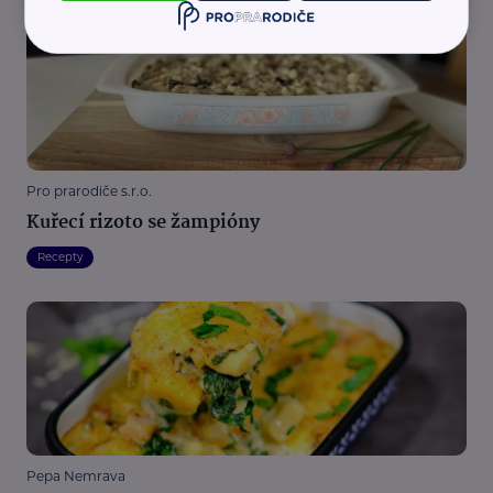
Pro prarodiče s.r.o.
Kuřecí rizoto se žampióny
Recepty
Pepa Nemrava