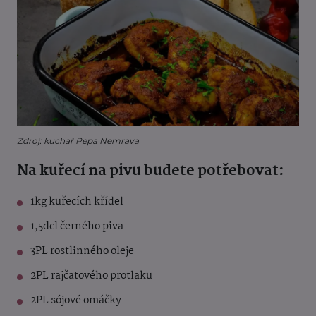
Zdroj: kuchař Pepa Nemrava
Na kuřecí na pivu budete potřebovat:
1kg kuřecích křídel
1,5dcl černého piva
3PL rostlinného oleje
2PL rajčatového protlaku
2PL sójové omáčky