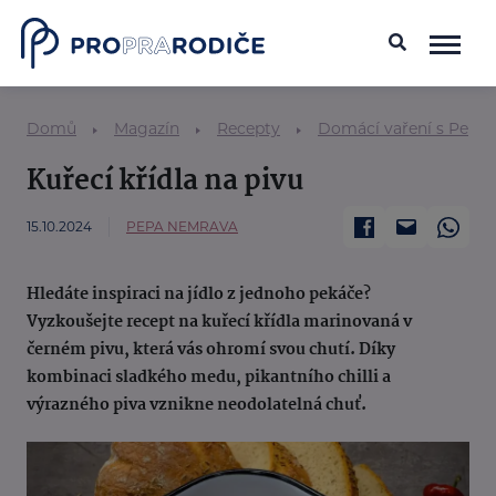
Domů
Magazín
Recepty
Domácí vaření s Pepo
Kuřecí křídla na pivu
15.10.2024
PEPA NEMRAVA
Hledáte inspiraci na jídlo z jednoho pekáče?
Vyzkoušejte recept na kuřecí křídla marinovaná v
černém pivu, která vás ohromí svou chutí. Díky
kombinaci sladkého medu, pikantního chilli a
výrazného piva vznikne neodolatelná chuť.