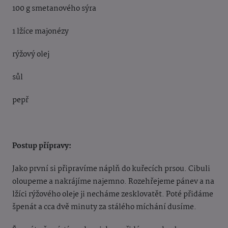
100 g smetanového sýra
1 lžíce majonézy
rýžový olej
sůl
pepř
Postup přípravy:
Jako první si připravíme náplň do kuřecích prsou. Cibuli
oloupeme a nakrájíme najemno. Rozehřejeme pánev a na
lžíci rýžového oleje ji necháme zesklovatět. Poté přidáme
špenát a cca dvě minuty za stálého míchání dusíme.