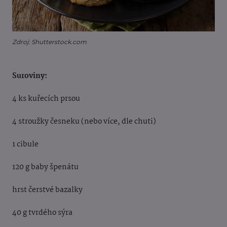
Zdroj: Shutterstock.com
Suroviny:
4 ks kuřecích prsou
4 stroužky česneku (nebo více, dle chuti)
1 cibule
120 g baby špenátu
hrst čerstvé bazalky
40 g tvrdého sýra