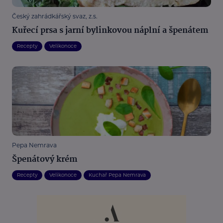
Český zahrádkářský svaz, z.s.
Kuřecí prsa s jarní bylinkovou náplní a špenátem
Recepty
Velikonoce
Pepa Nemrava
Špenátový krém
Recepty
Velikonoce
Kuchař Pepa Nemrava