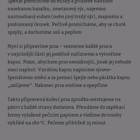
Špenát přemístíme do misky a přidáme nahrubo
nasekanou bazalku, smetanový sýr, najemno
nastrouhaný eidam (nebo jiný tvrdý sýr), majonézu a
prolisovaný česnek. Pečlivě promícháme, aby se chutě
spojily, a dochutíme solí a pepřem.
Nyní si připravíme prsa – vezmeme každé prso a
v nejsilnější části jej podélně nařízneme a vytvoříme
kapsu. Pozor, abychom prso nerozkrojili, jinak jej nebude
moci naplnit. Vzniklou kapsu naplníme sýrovo-
špenátovou směsí a za pomoci špejle nebo párátka kapsu
„zašijeme“. Nakonec prsa osolíme a opepříme.
Takto připravená kuřecí prsa zprudka orestujeme na
pánvi z každé strany dozlatova. Přendáme do zapékací
formy vyložené pečicím papírem a vložíme do trouby
vyhřáté na 180 °C. Pečeme přibližně 25 minut.