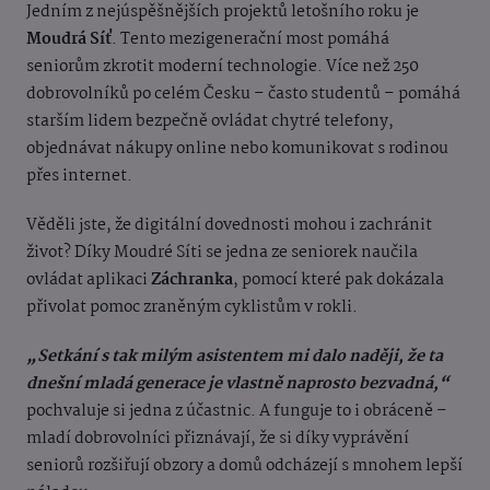
Jedním z nejúspěšnějších projektů letošního roku je
Moudrá Síť
. Tento mezigenerační most pomáhá
seniorům zkrotit moderní technologie. Více než 250
dobrovolníků po celém Česku – často studentů – pomáhá
starším lidem bezpečně ovládat chytré telefony,
objednávat nákupy online nebo komunikovat s rodinou
přes internet.
Věděli jste, že digitální dovednosti mohou i zachránit
život? Díky Moudré Síti se jedna ze seniorek naučila
ovládat aplikaci
Záchranka
, pomocí které pak dokázala
přivolat pomoc zraněným cyklistům v rokli.
„Setkání s tak milým asistentem mi dalo naději, že ta
dnešní mladá generace je vlastně naprosto bezvadná,“
pochvaluje si jedna z účastnic. A funguje to i obráceně –
mladí dobrovolníci přiznávají, že si díky vyprávění
seniorů rozšiřují obzory a domů odcházejí s mnohem lepší