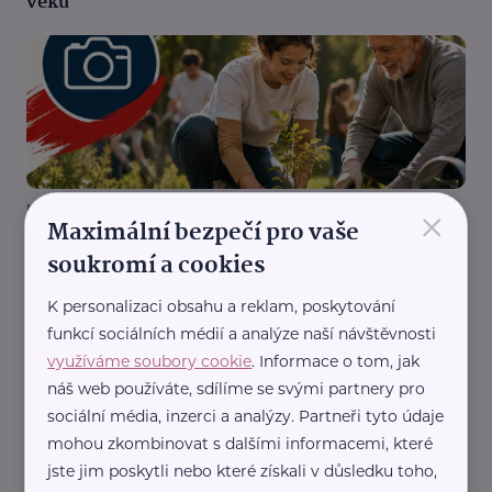
věku
×
Národní asociace dobrovolnictví z.s.
Maximální bezpečí pro vaše
Vzniká první česká veřejná fotobanka: Pomozte
soukromí a cookies
ukázat dobrovolnictví takové, jaké skutečně je
Aktivity
Aktuálně
Dobrovolnictví
Zajímavost
K personalizaci obsahu a reklam, poskytování
funkcí sociálních médií a analýze naší návštěvnosti
využíváme soubory cookie
. Informace o tom, jak
náš web používáte, sdílíme se svými partnery pro
sociální média, inzerci a analýzy. Partneři tyto údaje
mohou zkombinovat s dalšími informacemi, které
jste jim poskytli nebo které získali v důsledku toho,