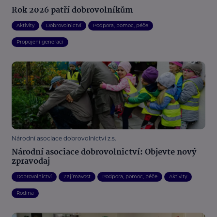
Rok 2026 patří dobrovolníkům
Aktivity
Dobrovolnictví
Podpora, pomoc, péče
Propojení generací
Národní asociace dobrovolnictví z.s.
Národní asociace dobrovolnictví: Objevte nový
zpravodaj
Dobrovolnictví
Zajímavost
Podpora, pomoc, péče
Aktivity
Rodina