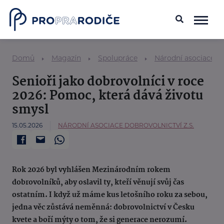
Domů
Magazín
Spolupráce
Národní asociace do
Senioři jako dobrovolníci v roce
2026: Pomoc, která dává životu
smysl
15.05.2026
NÁRODNÍ ASOCIACE DOBROVOLNICTVÍ Z.S.
Rok 2026 byl vyhlášen Mezinárodním rokem
dobrovolníků, aby oslavil ty, kteří věnují svůj čas
ostatním. I když už máme kus letošního roku za sebou,
jedna věc zůstává neměnná: dobrovolnictví v Česku
kvete a boří mýty o tom, že si generace nerozumí.