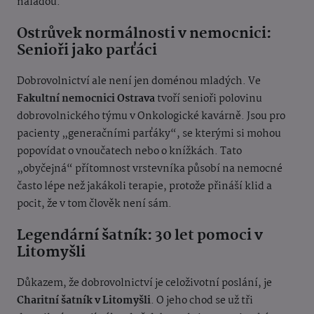
náladou.
Ostrůvek normálnosti v nemocnici:
Senioři jako parťáci
Dobrovolnictví ale není jen doménou mladých. Ve
Fakultní nemocnici Ostrava
tvoří senioři polovinu
dobrovolnického týmu v Onkologické kavárně. Jsou pro
pacienty „generačními parťáky“, se kterými si mohou
popovídat o vnoučatech nebo o knížkách. Tato
„obyčejná“ přítomnost vrstevníka působí na nemocné
často lépe než jakákoli terapie, protože přináší klid a
pocit, že v tom člověk není sám.
Legendární šatník: 30 let pomoci v
Litomyšli
Důkazem, že dobrovolnictví je celoživotní poslání, je
Charitní šatník v Litomyšli
. O jeho chod se už tři