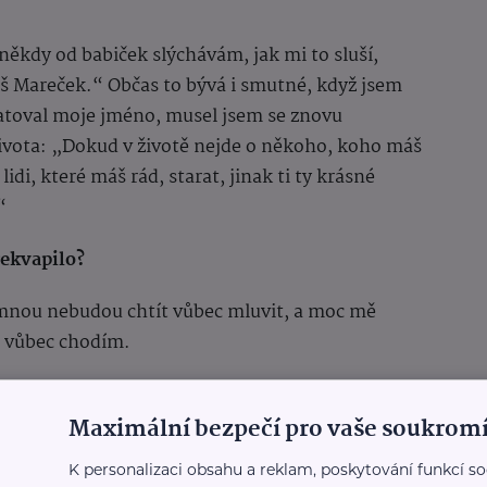
někdy od babiček slýchávám, jak mi to sluší,
áš Mareček.“ Občas to bývá i smutné, když jsem
atoval moje jméno, musel jsem se znovu
života: „Dokud v životě nejde o někoho, koho máš
lidi, které máš rád, starat, jinak ti ty krásné
“
řekvapilo?
 mnou nebudou chtít vůbec mluvit, a moc mě
am vůbec chodím.
 tam trávíš času?
Maximální bezpečí pro vaše soukromí
 většinou tam s nimi jsem tak dvě hodinky.
K personalizaci obsahu a reklam, poskytování funkcí so
rušuji soukromí.