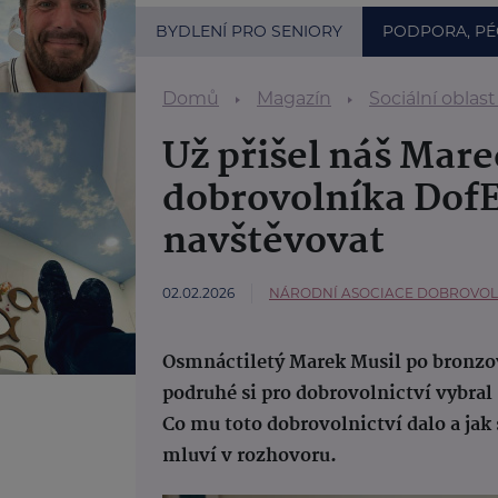
BYDLENÍ PRO SENIORY
PODPORA, PÉ
Domů
Magazín
Sociální oblast
Už přišel náš Mareč
dobrovolníka DofE,
navštěvovat
02.02.2026
NÁRODNÍ ASOCIACE DOBROVOLNI
Osmnáctiletý Marek Musil po bronzov
podruhé si pro dobrovolnictví vybral
Co mu toto dobrovolnictví dalo a jak
mluví v rozhovoru.