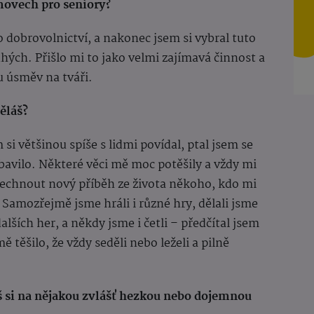
movech pro seniory?
o dobrovolnictví, a nakonec jsem si vybral tuto
hých. Přišlo mi to jako velmi zajímavá činnost a
 úsměv na tváři.
ěláš?
si většinou spíše s lidmi povídal, ptal jsem se
tě bavilo. Některé věci mě moc potěšily a vždy mi
lechnout nový příběh ze života někoho, kdo mi
e. Samozřejmě jsme hráli i různé hry, dělali jsme
alších her, a někdy jsme i četli – předčítal jsem
ě těšilo, že vždy seděli nebo leželi a pilně
eš si na nějakou zvlášť hezkou nebo dojemnou