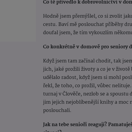
Co tě přivedlo k dobrovolnictví v do
Hodně jsem přemýšlel, co si zvolit jak
cestu. Baví mě poslouchat příběhy dru
doufal jsem, že tím vykouzlím někomu
Co konkrétně v domově pro seniory d
Když jsem tam začínal chodit, tak jsem 
jich, jaké prožili životy a co je v živo
udělalo radost, když jsem si mohl pos
řekl, že toho, co prožil, vůbec nelituj
turnaj v Člověče, nezlob se a spoustu d
jim jejich nejoblíbenější knihy a moc m
poslouchali.
Jak na tebe senioři reagují? Pamatuj