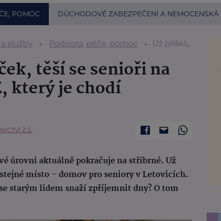
ČE, POMOC
DŮCHODOVÉ ZABEZPEČENÍ A NEMOCENSKÁ
 a služby
Podpora, péče, pomoc
Už přišel náš Mareček, těší se senioři na dobrovolníka DofE, který je chodí navštěvovat
ek, těší se senioři na
 který je chodí
CTVÍ Z.S.
é úrovni aktuálně pokračuje na stříbrné. Už
 stejné místo – domov pro seniory v Letovicích.
 se starým lidem snaží zpříjemnit dny? O tom