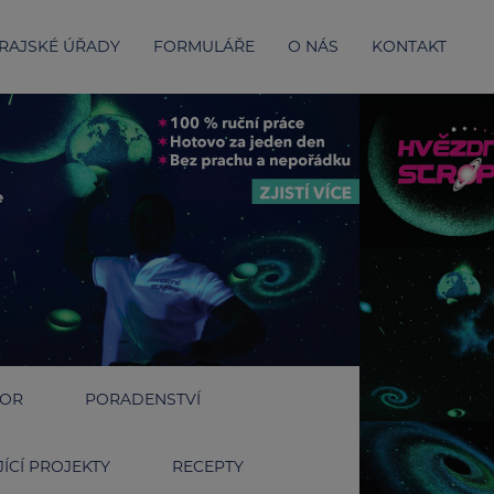
RAJSKÉ ÚŘADY
FORMULÁŘE
O NÁS
KONTAKT
IOR
PORADENSTVÍ
ÍCÍ PROJEKTY
RECEPTY