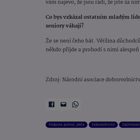
vám najevo, že jsou rádi, že jste za nim
Co bys vzkázal ostatním mladým lid
seniory váhají?
Že se není čeho bát. Většina důchodců
někdo přijde a prohodí s nimi alespoň 
Zdroj: Národní asociace dobrovolnictví
Podpora, pomoc, péče
Dobrovolnictví
Zajímavost