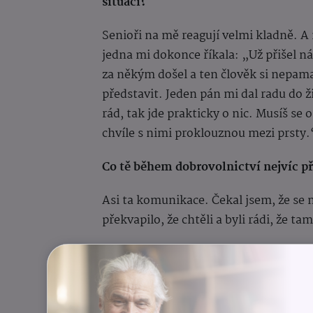
situaci?
Senioři na mě reagují velmi kladně. A 
jedna mi dokonce říkala: „Už přišel n
za někým došel a ten člověk si nepam
představit. Jeden pán mi dal radu do 
rád, tak jde prakticky o nic. Musíš se o 
chvíle s nimi proklouznou mezi prsty.
Co tě během dobrovolnictví nejvíc p
Asi ta komunikace. Čekal jsem, že se
překvapilo, že chtěli a byli rádi, že t
Jak často do domova docházíš a kolik
Chodím tam jednou až dvakrát týdně a
Záleží, jak je to baví a jestli jim nena