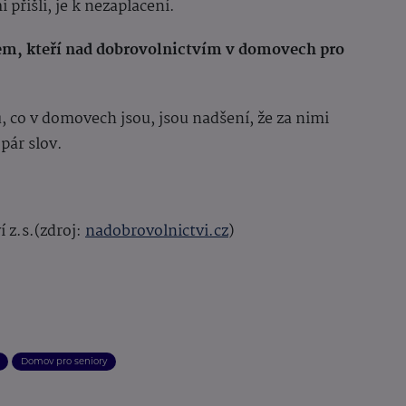
i přišli, je k nezaplacení.
em, kteří nad dobrovolnictvím v domovech pro
, co v domovech jsou, jsou nadšení, že za nimi
pár slov.
 z.s.(zdroj:
nadobrovolnictvi.cz
)
Domov pro seniory