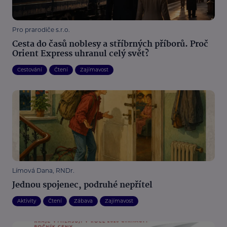
Pro prarodiče s.r.o.
Cesta do časů noblesy a stříbrných příborů. Proč
Orient Express uhranul celý svět?
Cestování
Čtení
Zajímavost
Límová Dana, RNDr.
Jednou spojenec, podruhé nepřítel
Aktivity
Čtení
Zábava
Zajímavost