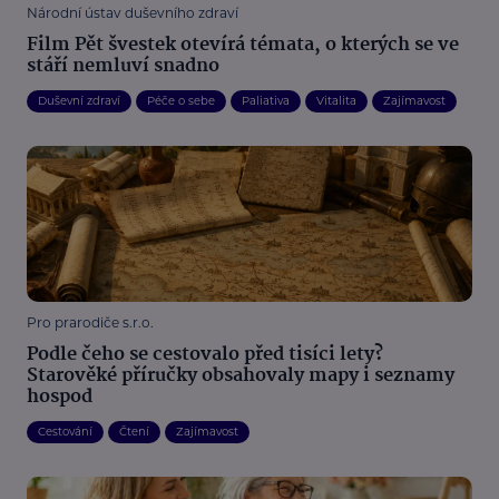
Národní ústav duševního zdraví
Film Pět švestek otevírá témata, o kterých se ve
stáří nemluví snadno
Duševní zdraví
Péče o sebe
Paliativa
Vitalita
Zajímavost
Pro prarodiče s.r.o.
Podle čeho se cestovalo před tisíci lety?
Starověké příručky obsahovaly mapy i seznamy
hospod
Cestování
Čtení
Zajímavost