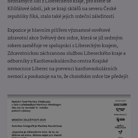
neznámých lidí z Libereckého kraje, pro které se
Křišťálové údolí, jak se kraji sklářů na severu České
republiky říká, stalo také jejich srdeční záležitostí.
Expozice je hlavním pilířem významné osvětové
zdravotní akce Světový den srdce, která se již sedmým
rokem zaměřuje ve spolupráci s Libereckým krajem,
Zdravotnickou záchrannou službou Libereckého kraje a
odborníky z Kardiovaskulárního centra Krajské
nemocnice Liberec na prevenci kardiovaskulárních
nemocí a poukazuje na to, že chorobám srdce lze předejít.