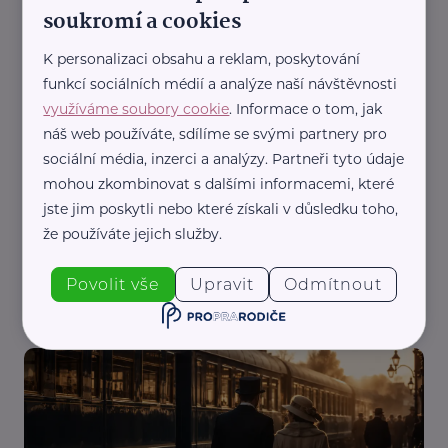
soukromí a cookies
K personalizaci obsahu a reklam, poskytování
funkcí sociálních médií a analýze naší návštěvnosti
využíváme soubory cookie
. Informace o tom, jak
náš web používáte, sdílíme se svými partnery pro
sociální média, inzerci a analýzy. Partneři tyto údaje
Zlínský kraj
mohou zkombinovat s dalšími informacemi, které
Dny lidí dobré vůle 2026 na Velehradě: benefiční
jste jim poskytli nebo které získali v důsledku toho,
koncert, Národní pouť i bohatý program pro
že používáte jejich služby.
rodiny
Aktivity
Cestování
Podpora, pomoc, péče
Propojení generací
Povolit vše
Upravit
Odmítnout
Zábava