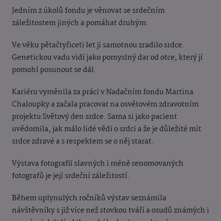
Jedním z úkolů fondu je věnovat se srdečním
záležitostem jiných a pomáhat druhým.
Ve věku pětačtyřiceti let ji samotnou zradilo srdce.
Genetickou vadu vidí jako pomyslný dar od otce, který jí
pomohl posunout se dál.
Kariéru vyměnila za práci v Nadačním fondu Martina
Chaloupky a začala pracovat na osvětovém zdravotním
projektu Světový den srdce. Sama si jako pacient
uvědomila, jak málo lidé vědí o srdci a že je důležité mít
srdce zdravé a s respektem se o něj starat.
Výstava fotografií slavných i méně renomovaných
fotografů je její srdeční záležitostí.
Během uplynulých ročníků výstav seznámila
návštěvníky s již více než stovkou tváří a osudů známých i