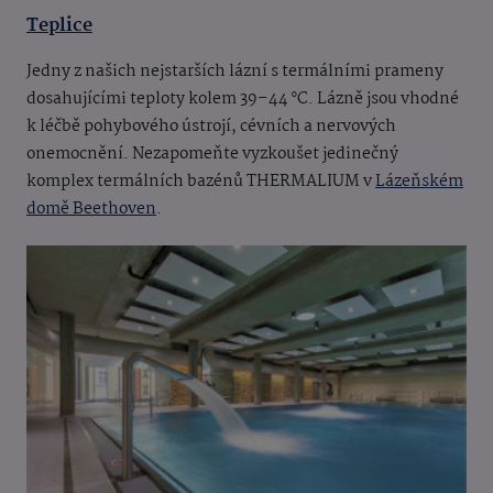
Teplice
Jedny z našich nejstarších lázní s termálními prameny
dosahujícími teploty kolem 39–44 °C. Lázně jsou vhodné
k léčbě pohybového ústrojí, cévních a nervových
onemocnění. Nezapomeňte vyzkoušet jedinečný
komplex termálních bazénů THERMALIUM v
Lázeňském
domě Beethoven
.