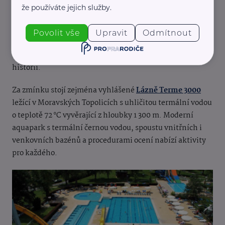
že používáte jejich služby.
Slovinsko
Povolit vše
Upravit
Odmítnout
Slovinsko
nabízí širokou škálu termálních lázní, od těch s
moderním vybavením až po tradiční lázně s dlouholetou
historií.
Za zmínku stojí zejména vyhlášené
Lázně Terme 3000
ležící v Moravských Topolicích s uhličitou termální vodou
o teplotě 72 °C vyvěrající z hloubky 1 300 m. Moderní
aquapark s termální černou vodou, spoustu vnitřních i
venkovních bazénů a procedurami ocení nabízí aktivity
pro každého.