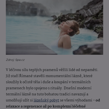
Zdroj: Spa.cz
V léčivou sílu teplých pramenů věřili lidé od nepaměti.
Již staří Římané stavěli monumentální lázně, které
sloužily k očistě těla i duše a koupání v termálních
pramenech bylo spojeno s rituály. Dnešní moderní
termální lázně na tuto bohatou tradici navazují a
umožňují užít si
lázeňský pobyt
se všemi výhodami -
od
relaxace a regenerace až po komplexní léčebné