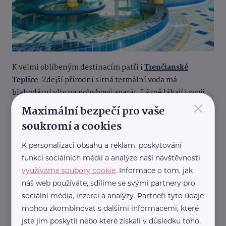
K velmi oblíbeným destinacím patří i
Trenčianské
Teplice
. Zdejší přírodní sirná termální voda má
blahodární vliv na pohybový aparát. Lázně lákají i svojí
×
polohou v romantickém údolí s kouzelnou přírodou.
Maximální bezpečí pro vaše
soukromí a cookies
K personalizaci obsahu a reklam, poskytování
Zapomenout nesmíme ani na
Rajecké Teplice
, které vás
funkcí sociálních médií a analýze naší návštěvnosti
okouzlí budovou s termálními bazény a velkolepou
využíváme soubory cookie
. Informace o tom, jak
antickou architekturou. Voda s obsahem vápníku a
náš web používáte, sdílíme se svými partnery pro
hořčíku působí příznivě na pohybový aparát a nervový
sociální média, inzerci a analýzy. Partneři tyto údaje
systém.
mohou zkombinovat s dalšími informacemi, které
jste jim poskytli nebo které získali v důsledku toho,