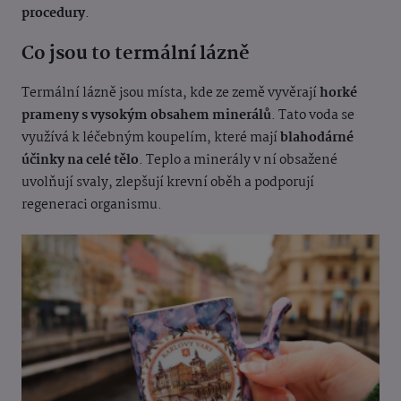
procedury
.
Co jsou to termální lázně
Termální lázně jsou místa, kde ze země vyvěrají
horké
prameny s vysokým obsahem minerálů
. Tato voda se
využívá k léčebným koupelím, které mají
blahodárné
účinky na celé tělo
. Teplo a minerály v ní obsažené
uvolňují svaly, zlepšují krevní oběh a podporují
regeneraci organismu.