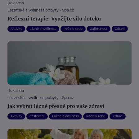
Reklama
Lázeňské a wellness pobyty - Spa.cz
Reflexní terapie: Využijte sílu doteku
Aktivity
Lázně a wellness
Péče o sebe
Zajímavost
Zdraví
Reklama
Lázeňské a wellness pobyty - Spa.cz
Jak vybrat lázně přesně pro vaše zdraví
Aktivity
Cestování
Lázně a wellness
Péče o sebe
Zdraví