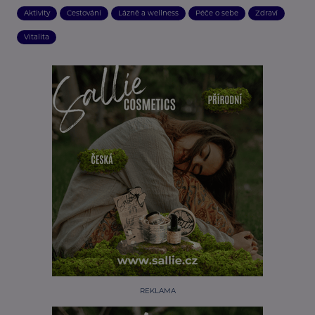
Aktivity
Cestování
Lázně a wellness
Péče o sebe
Zdraví
Vitalita
REKLAMA