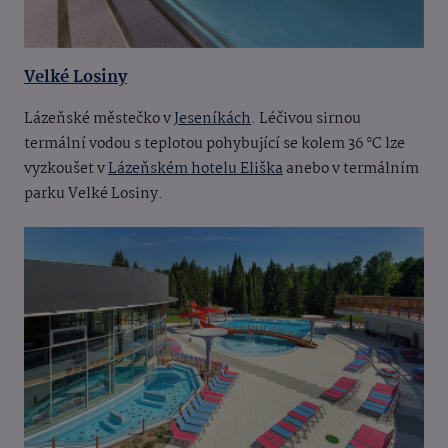
Velké Losiny
Lázeňské městečko v
Jeseníkách
. Léčivou sirnou
termální vodou s teplotou pohybující se kolem 36 °C lze
vyzkoušet v
Lázeňském hotelu Eliška
anebo v termálním
parku Velké Losiny.