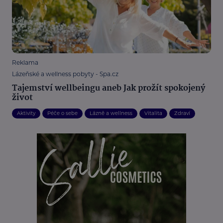
Reklama
Lázeňské a wellness pobyty - Spa.cz
Tajemství wellbeingu aneb Jak prožít spokojený
život
Aktivity
Péče o sebe
Lázně a wellness
Vitalita
Zdraví