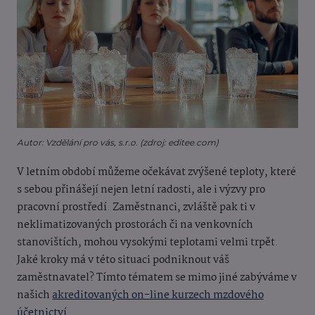
Autor: Vzdělání pro vás, s.r.o. (zdroj: editee.com)
V letním období můžeme očekávat zvýšené teploty, které
s sebou přinášejí nejen letní radosti, ale i výzvy pro
pracovní prostředí. Zaměstnanci, zvláště pak ti v
neklimatizovaných prostorách či na venkovních
stanovištích, mohou vysokými teplotami velmi trpět.
Jaké kroky má v této situaci podniknout váš
zaměstnavatel? Tímto tématem se mimo jiné zabýváme v
našich
akreditovaných on-line kurzech mzdového
účetnictví.