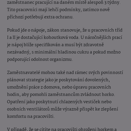
zaměstnanec pracující na daném místě alespoň 3 týdny.
Tito pracovníci mají lehčí podmínky, zatímco nově
příchozí potřebují extra ochranu.
Pokud jde o nápoje, zákon stanovuje, že u pracovních tříd
I a II je dostačující kohoutková voda. U náročnějších prací
je nápoj blíže specifikován a musí být zdravotně
nezávadný, s minimální hladinou cukru a pokud možno
podporující odolnost organizmu.
Zaměstnavatelé mohou také nad rámec svých povinností
plánovat strategie jako je poskytování dovolených,
umožnění práce z domova, nebo úpravu pracovních
hodin, aby pomohli zaměstnancům zvládnout horko.
Opatření jako poskytnutí chlazených vestiček nebo
osobních ventilátorů může výrazně přispět ke zlepšení
komfortu na pracovišti.
V případě, že se cítíte na pracovišti ohroženi horkem a