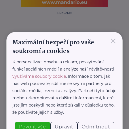
REKLAMA
×
Maximální bezpečí pro vaše
Související články
soukromí a cookies
K personalizaci obsahu a reklam, poskytování
funkcí sociálních médií a analýze naší návštěvnosti
využíváme soubory cookie
. Informace o tom, jak
náš web používáte, sdílíme se svými partnery pro
sociální média, inzerci a analýzy. Partneři tyto údaje
mohou zkombinovat s dalšími informacemi, které
Vzdělání pro vás
jste jim poskytli nebo které získali v důsledku toho,
Stavební zákon a nová povinnost: Jak udržet
projektovou dokumentaci aktuální?
že používáte jejich služby.
Aktuálně
Bydlení
Vzdělávání
Povolit vše
Upravit
Odmítnout