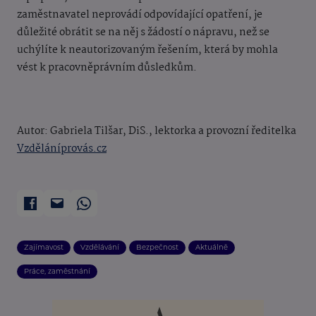
zaměstnavatel neprovádí odpovídající opatření, je
důležité obrátit se na něj s žádostí o nápravu, než se
uchýlíte k neautorizovaným řešením, která by mohla
vést k pracovněprávním důsledkům.
Autor: Gabriela Tilšar, DiS., lektorka a provozní ředitelka
Vzděláníprovás.cz
Zajímavost
Vzdělávání
Bezpečnost
Aktuálně
Práce, zaměstnání