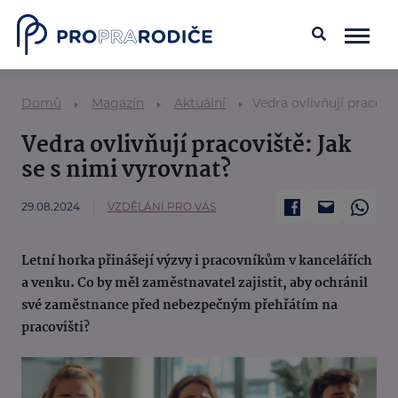
Domů
Magazín
Aktuální
Vedra ovlivňují pracovi
Vedra ovlivňují pracoviště: Jak
se s nimi vyrovnat?
29.08.2024
VZDĚLÁNÍ PRO VÁS
Letní horka přinášejí výzvy i pracovníkům v kancelářích
a venku. Co by měl zaměstnavatel zajistit, aby ochránil
své zaměstnance před nebezpečným přehřátím na
pracovišti?