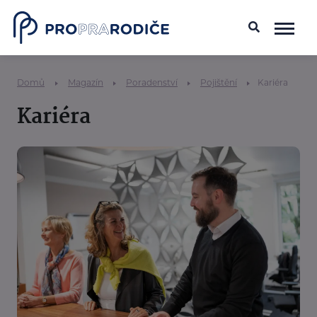
Domů
Magazín
Poradenství
Pojištění
Kariéra
Kariéra