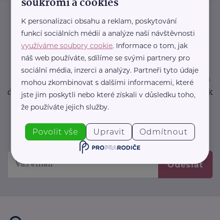
soukromí a cookies
Informace
(nejen)
pro
K personalizaci obsahu a reklam, poskytování
funkcí sociálních médií a analýze naší návštěvnosti
prarodiče
využíváme soubory cookie
. Informace o tom, jak
náš web používáte, sdílíme se svými partnery pro
Přihlaste se k odběru novinek a buďte v obraze bez
sociální média, inzerci a analýzy. Partneři tyto údaje
ohledu na počet svíček na vašem dortu. Pokud nám
mohou zkombinovat s dalšími informacemi, které
dáte svůj e-mail, slibujeme, že jej budeme používat k
jste jim poskytli nebo které získali v důsledku toho,
zasílání důležitých nebo zajímavých
že používáte jejich služby.
sdělení.
Prosíme, zkontrolujte si svoji emailovou
Povolit vše
Upravit
Odmítnout
schránku, kam jsme poslali potvrzovací e-mail.
Odeslat