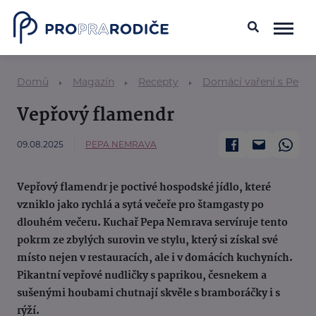
Domů
Magazín
Recepty
Domácí vaření s Pepo
Vepřový flamendr
09.08.2025
PEPA NEMRAVA
Vepřový flamendr je poctivé hospodské jídlo, které
vzniklo jako rychlá a sytá večeře pro štamgasty po
dlouhém večeru. Kuchař Pepa Nemrava servíruje tento
pokrm ze zbylých surovin ve stylu, který si získal své
místo nejen v restauracích, ale i v domácích kuchyních.
Pikantní vepřové nudličky s paprikou, česnekem a
sušenými houbami chutnají skvěle s bramboráčky i s
rýží.