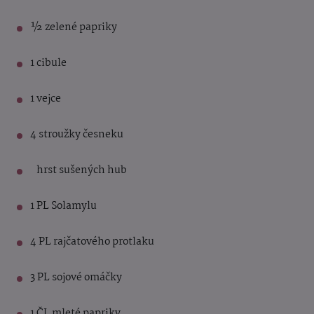
½ zelené papriky
1 cibule
1 vejce
4 stroužky česneku
hrst sušených hub
1 PL Solamylu
4 PL rajčatového protlaku
3 PL sojové omáčky
1 ČL mleté papriky