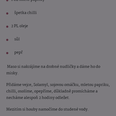
špetka chilli
2 PL oleje
sůl
pepř
Maso si nakrájíme na drobné nudličky a dáme ho do
misky.
Přidáme vejce, Solamyl, sojovou omáčku, mletou papriku,
chilli, osolíme, opepříme, důkladně promícháme a
necháme alespoň 2 hodiny odležet.
Mezitím si houby namočíme do studené vody.