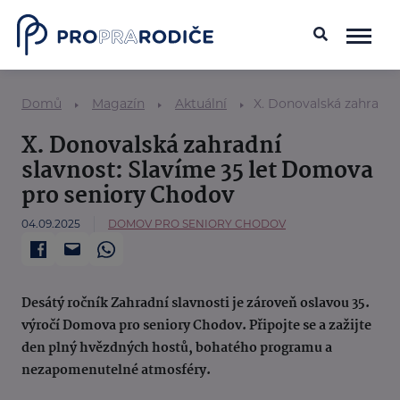
Domů
Magazín
Aktuální
X. Donovalská zahradní
X. Donovalská zahradní
slavnost: Slavíme 35 let Domova
pro seniory Chodov
04.09.2025
DOMOV PRO SENIORY CHODOV
Desátý ročník Zahradní slavnosti je zároveň oslavou 35.
výročí Domova pro seniory Chodov. Připojte se a zažijte
den plný hvězdných hostů, bohatého programu a
nezapomenutelné atmosféry.