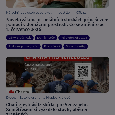
Národní rada osob se zdravotním postižením ČR, z.s.
Novela zákona o sociálních službách přináší více
pomoci v domácím prostředí. Co se změnilo od
1. července 2026
Dávky a důchody
Domácí péče
Pečovatelská služba
Podpora, pomoc, péče
Pro pečující
Sociální služby
Diecézní katolická charita Hradec Králové
Charita vyhlásila sbírku pro Venezuelu.
Zemětřesení si vyžádalo stovky obětí a
zraněných