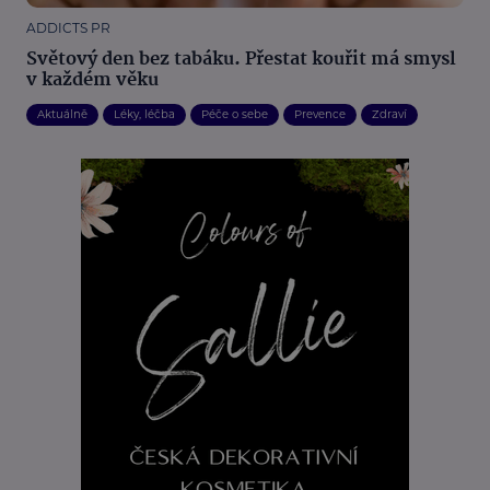
ADDICTS PR
Světový den bez tabáku. Přestat kouřit má smysl
v každém věku
Aktuálně
Léky, léčba
Péče o sebe
Prevence
Zdraví