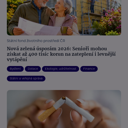
Státní fond životního prostředí ČR
Nová zelená úsporám 2026: Senioři mohou
získat až 400 tisíc korun na zateplení i levnější
vytápění
Bydlení
Dotace
Ekologie, udržitelnost
Finance
Státní a veřejná správa