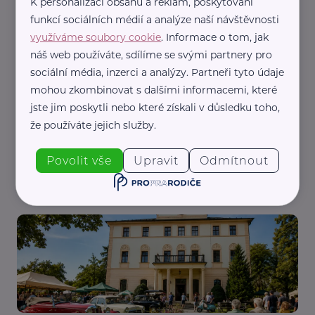
K personalizaci obsahu a reklam, poskytování
funkcí sociálních médií a analýze naší návštěvnosti
využíváme soubory cookie
. Informace o tom, jak
náš web používáte, sdílíme se svými partnery pro
sociální média, inzerci a analýzy. Partneři tyto údaje
mohou zkombinovat s dalšími informacemi, které
jste jim poskytli nebo které získali v důsledku toho,
Národní rada osob se zdravotním postižením ČR, z.s.
že používáte jejich služby.
Digitalizace zdravotnictví: Nové služby mají být
dostupnější i pro seniory a osoby se zdravotním
Povolit vše
Upravit
Odmítnout
postižením
Aktuálně
Bezpečnost
Technologie
Zdraví