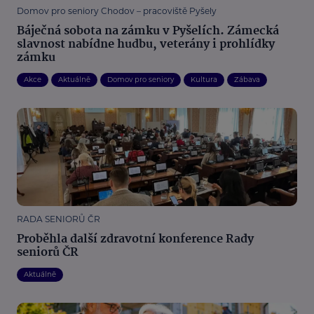
Domov pro seniory Chodov – pracoviště Pyšely
Báječná sobota na zámku v Pyšelích. Zámecká
slavnost nabídne hudbu, veterány i prohlídky
zámku
Akce
Aktuálně
Domov pro seniory
Kultura
Zábava
RADA SENIORŮ ČR
Proběhla další zdravotní konference Rady
seniorů ČR
Aktuálně