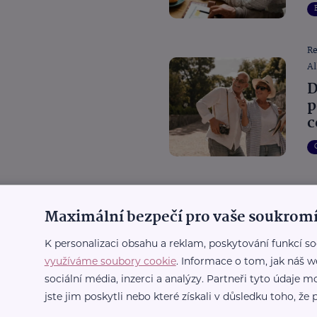
R
Al
D
p
c
R
Al
Maximální bezpečí pro vaše soukromí
D
d
K personalizaci obsahu a reklam, poskytování funkcí so
využíváme soubory cookie
. Informace o tom, jak náš w
sociální média, inzerci a analýzy. Partneři tyto údaje
jste jim poskytli nebo které získali v důsledku toho, že p