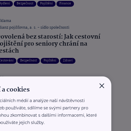
Bydlení
Bezpečnost
Pojištění
Finance
eklama
lianz pojišťovna, a. s. - sídlo společnosti
ovolená bez starostí: Jak cestovní
ojištění pro seniory chrání na
estách
Cestování
Bezpečnost
Pojištění
Zdraví
eklama
×
lianz pojišťovna, a. s. - sídlo společnosti
 a cookies
omov v bezpečí: Jak ochránit váš
ům před přírodními katastrofami
ciálních médií a analýze naší návštěvnosti
eb používáte, sdílíme se svými partnery pro
Bezpečnost
Bydlení
Pojištění
 mohou zkombinovat s dalšími informacemi, které
oužíváte jejich služby.