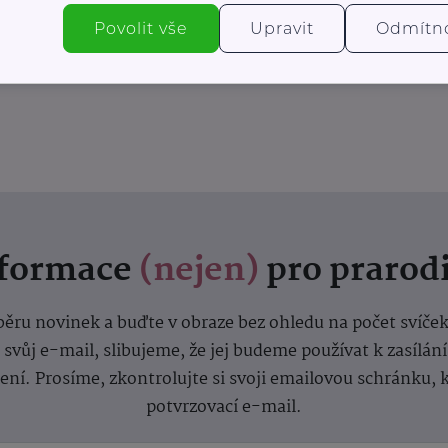
Povolit vše
Upravit
Odmítn
nformace
(nejen)
pro prarod
dběru novinek a buďte v obraze bez ohledu na počet svíče
vůj e-mail, slibujeme, že jej budeme používat k zasílán
lení.
Prosíme, zkontrolujte si svoji emailovou schránku, 
potvrzovací e-mail.