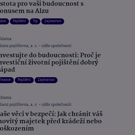
istota pro vaši budoucnost s
onusem na Alzu
Akce
Pojištění
Tip
Zajímavost
eklama
lianz pojišťovna, a. s. - sídlo společnosti
nvestujte do budoucnosti: Proč je
nvestiční životní pojištění dobrý
ápad
Finance
Pojištění
Zajímavost
eklama
lianz pojišťovna, a. s. - sídlo společnosti
aše věci v bezpečí: Jak chránit váš
ovitý majetek před krádeží nebo
oškozením