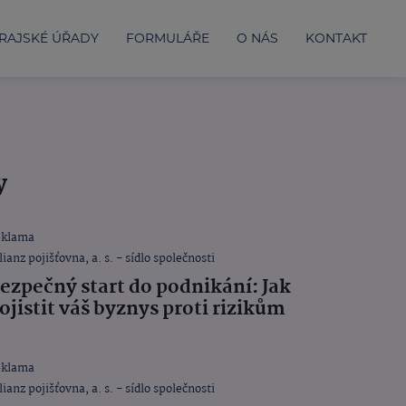
RAJSKÉ ÚŘADY
FORMULÁŘE
O NÁS
KONTAKT
y
eklama
lianz pojišťovna, a. s. - sídlo společnosti
ezpečný start do podnikání: Jak
ojistit váš byznys proti rizikům
eklama
lianz pojišťovna, a. s. - sídlo společnosti