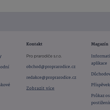
Kontakt
Magazín
y
Informat
Pro prarodiče s.r.o.
aplikace
obchod@proprarodice.cz
hodní
Důchodov
redakce@proprarodice.cz
skové
Příspěvek
Zobrazit více
Průkaz os
postižen