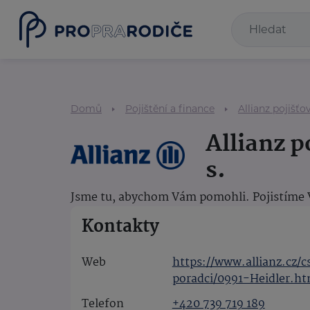
Domů
Pojištění a finance
Allianz pojišťov
Allianz p
s.
Jsme tu, abychom Vám pomohli. Pojistíme Va
Kontakty
Web
https://www.allianz.cz/
poradci/0991-Heidler.ht
Telefon
+420 739 719 189