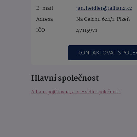
E-mail
jan.heidler@iallianz.cz
Adresa
Na Celchu 641/1, Plzeň
IČO
47115971
KONTAKTOVAT SPOL
Hlavní společnost
Allianz pojišťovna, a. s. - sídlo společnosti