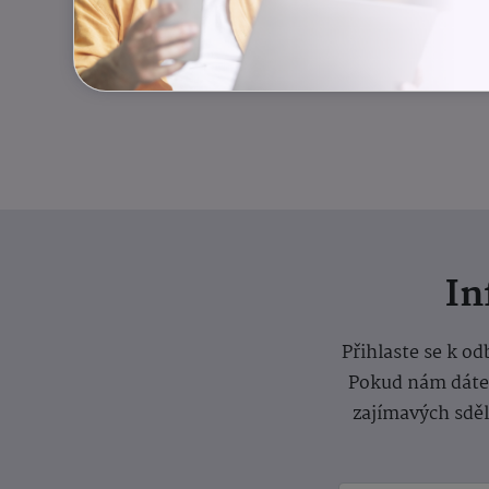
I
Přihlaste se k o
Pokud nám dáte s
zajímavých sdě