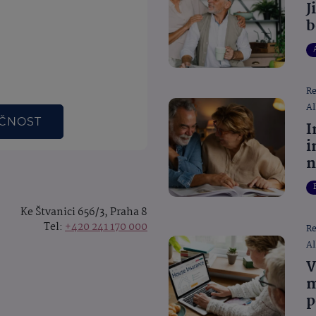
J
b
R
Al
EČNOST
I
i
n
Ke Štvanici 656/3, Praha 8
Tel:
+420 241 170 000
R
Al
V
m
p