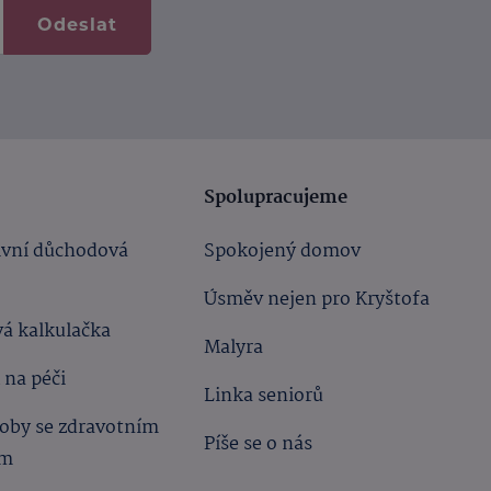
Odeslat
Spolupracujeme
ivní důchodová
Spokojený domov
Úsměv nejen pro Kryštofa
á kalkulačka
Malyra
 na péči
Linka seniorů
oby se zdravotním
Píše se o nás
ím