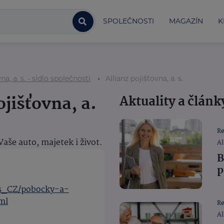
SPOLEČNOSTI
MAGAZÍN
K
na, a. s. - sídlo společnosti
Allianz pojišťovna, a. s.
ojišťovna, a.
Aktuality a článk
R
še auto, majetek i život.
Al
B
p
cs_CZ/pobocky-a-
ml
R
Al