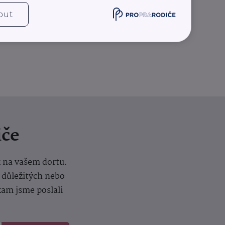
Další články
out
iče
k na vašem dortu.
í důležitých nebo
kam jsme poslali