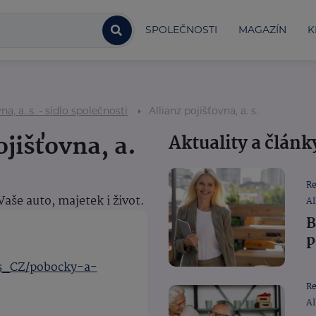
SPOLEČNOSTI
MAGAZÍN
K
na, a. s. - sídlo společnosti
Allianz pojišťovna, a. s.
ojišťovna, a.
Aktuality a článk
R
še auto, majetek i život.
Al
B
p
cs_CZ/pobocky-a-
R
Al