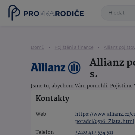
Domů
Pojištění a finance
Allianz pojišťov
Allianz p
s.
Jsme tu, abychom Vám pomohli. Pojistíme Va
Kontakty
Web
https://www.allianz.cz/
poradci/0516-Zlata.html
Telefon
+420 417 534 511