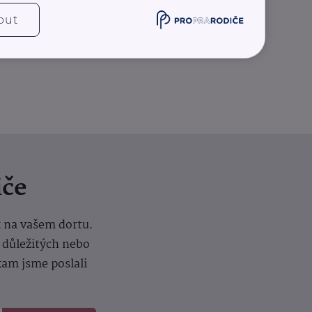
Další články
out
iče
k na vašem dortu.
í důležitých nebo
kam jsme poslali