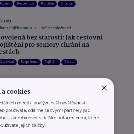
Bydlení
Bezpečnost
Pojištění
Finance
eklama
lianz pojišťovna, a. s. - sídlo společnosti
ovolená bez starostí: Jak cestovní
ojištění pro seniory chrání na
estách
Cestování
Bezpečnost
Pojištění
Zdraví
eklama
×
lianz pojišťovna, a. s. - sídlo společnosti
 a cookies
omov v bezpečí: Jak ochránit váš
ům před přírodními katastrofami
ciálních médií a analýze naší návštěvnosti
eb používáte, sdílíme se svými partnery pro
Bezpečnost
Bydlení
Pojištění
 mohou zkombinovat s dalšími informacemi, které
oužíváte jejich služby.