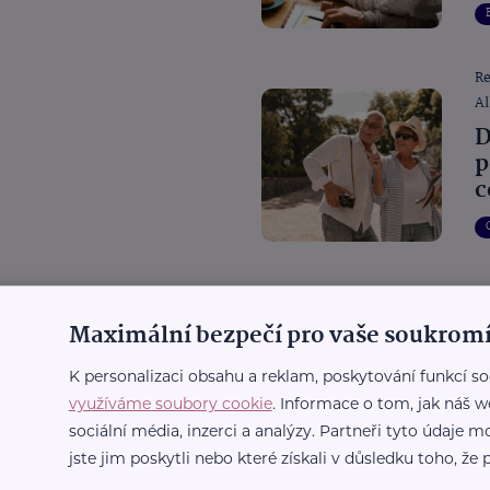
R
Al
D
p
c
R
Al
Maximální bezpečí pro vaše soukromí
D
d
K personalizaci obsahu a reklam, poskytování funkcí so
využíváme soubory cookie
. Informace o tom, jak náš w
sociální média, inzerci a analýzy. Partneři tyto údaje
jste jim poskytli nebo které získali v důsledku toho, že p