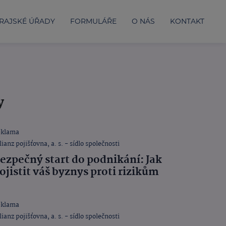
RAJSKÉ ÚŘADY
FORMULÁŘE
O NÁS
KONTAKT
y
eklama
lianz pojišťovna, a. s. - sídlo společnosti
ezpečný start do podnikání: Jak
ojistit váš byznys proti rizikům
eklama
lianz pojišťovna, a. s. - sídlo společnosti