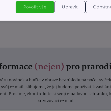
Povolit vše
Upravit
Odmítn
nformace
(nejen)
pro prarod
dběru novinek a buďte v obraze bez ohledu na počet svíče
vůj e-mail, slibujeme, že jej budeme používat k zasílán
lení.
Prosíme, zkontrolujte si svoji emailovou schránku, 
potvrzovací e-mail.