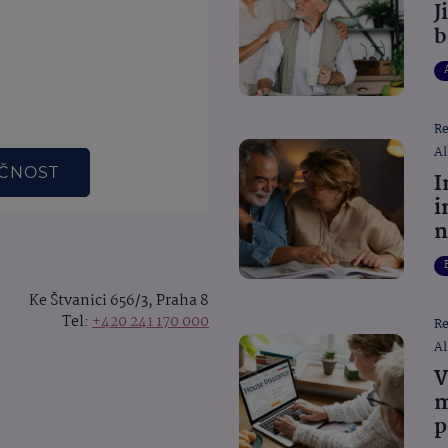
J
b
R
Al
EČNOST
I
i
n
Ke Štvanici 656/3, Praha 8
Tel:
+420 241 170 000
R
Al
V
m
p