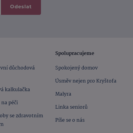
Odeslat
Spolupracujeme
ivní důchodová
Spokojený domov
Úsměv nejen pro Kryštofa
á kalkulačka
Malyra
 na péči
Linka seniorů
oby se zdravotním
Píše se o nás
ím