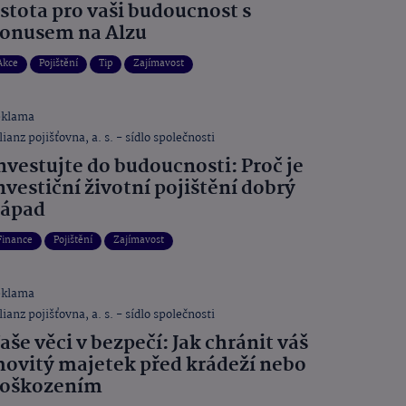
istota pro vaši budoucnost s
onusem na Alzu
Akce
Pojištění
Tip
Zajímavost
eklama
lianz pojišťovna, a. s. - sídlo společnosti
nvestujte do budoucnosti: Proč je
nvestiční životní pojištění dobrý
ápad
Finance
Pojištění
Zajímavost
eklama
lianz pojišťovna, a. s. - sídlo společnosti
aše věci v bezpečí: Jak chránit váš
ovitý majetek před krádeží nebo
oškozením