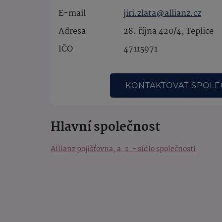
E-mail
jiri.zlata@allianz.cz
Adresa
28. října 420/4, Teplice
IČO
47115971
KONTAKTOVAT SPOL
Hlavní společnost
Allianz pojišťovna, a. s. - sídlo společnosti