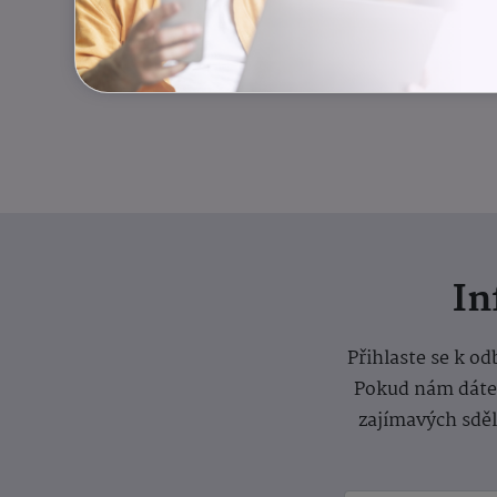
I
Přihlaste se k o
Pokud nám dáte s
zajímavých sdě