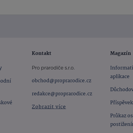
Kontakt
Magazín
y
Informat
Pro prarodiče s.r.o.
aplikace
obchod@proprarodice.cz
hodní
Důchodov
redakce@proprarodice.cz
skové
Příspěvek
Zobrazit více
Průkaz os
postižen