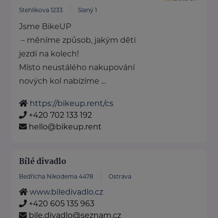
Stehlíkova 1233
Slaný 1
Jsme BikeUP
– měníme způsob, jakým děti
jezdí na kolech!
Místo neustálého nakupování
nových kol nabízíme ...
https://bikeup.rent/cs
+420 702 133 192
hello@bikeup.rent
Bílé divadlo
Bedřicha Nikodema 4478
Ostrava
www.biledivadlo.cz
+420 605 135 963
bile.divadlo@seznam.cz