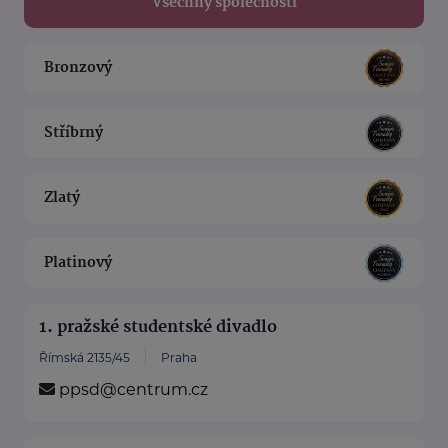
Všechny společnosti
Bronzový
Stříbrný
Zlatý
Platinový
1. pražské studentské divadlo
Římská 2135/45
Praha
ppsd@centrum.cz