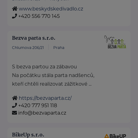
www.beskydskedivadlo.cz
+420 556 770 145
Bezva parta s.r.o.
Chlumova 206/21
Praha
S bezva partou za zábavou
Na počátku stála parta nadšenců,
kteří chtěli realizovat zážitkové ...
https://bezvaparta.cz/
+420 777 951 118
info@bezvaparta.cz
BikeUp s.r.o.