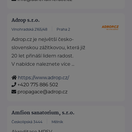
Adrop s.r.o.
Vinohradská 2165/48
Praha 2
Adrop.cz je největší česko-
slovenskou zážitkovou, která již
20 let přináší lidem radost.
V nabídce naleznete více ...
https://www.adrop.cz/
+420 775 886 502
propagace@adrop.cz
Amfion sanatorium, s.r.o.
Českolipská 3444
Mělník
Akreditace MPSV,