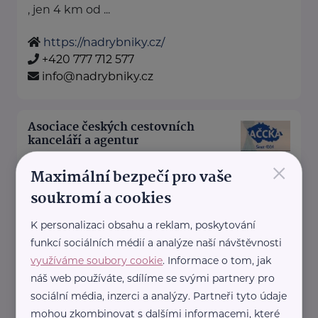
, jen 4 km od ...
https://nadrybniky.cz/
+420 777 712 577
info@nadrybniky.cz
Asociace českých cestovních
kanceláří a agentur
×
Letenská 119/3
Praha 1
Maximální bezpečí pro vaše
https://www.accka.cz/
soukromí a cookies
+420 602 217 375
sekretariat@accka.cz
K personalizaci obsahu a reklam, poskytování
funkcí sociálních médií a analýze naší návštěvnosti
využíváme soubory cookie
. Informace o tom, jak
Asociace univerzit třetího věku ČR, z.s.
náš web používáte, sdílíme se svými partnery pro
Pacovská 350/4
Praha 4
sociální média, inzerci a analýzy. Partneři tyto údaje
mohou zkombinovat s dalšími informacemi, které