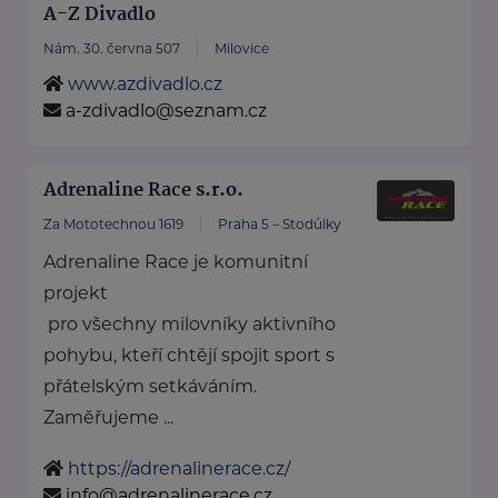
A-Z Divadlo
Nám. 30. června 507
Milovice
www.azdivadlo.cz
a-zdivadlo@seznam.cz
Adrenaline Race s.r.o.
Za Mototechnou 1619
Praha 5 – Stodůlky
Adrenaline Race je komunitní
projekt
pro všechny milovníky aktivního
pohybu, kteří chtějí spojit sport s
přátelským setkáváním.
Zaměřujeme ...
https://adrenalinerace.cz/
info@adrenalinerace.cz