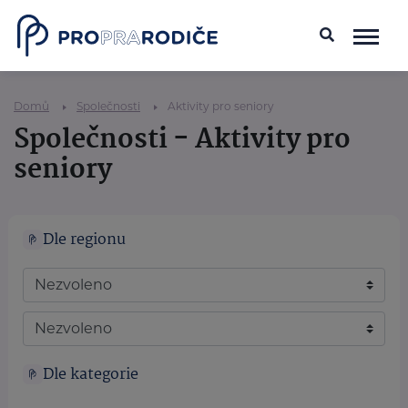
Domů
Společnosti
Aktivity pro seniory
Společnosti - Aktivity pro
seniory
Dle regionu
Dle kategorie