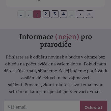
2
3
4
›
»
...
«
‹
1
Informace
(nejen)
pro
prarodiče
Přihlaste se k odběru novinek a buďte v obraze bez
ohledu na počet svíček na vašem dortu. Pokud nám
dáte svůj e-mail, slibujeme, že jej budeme používat k
zasílání důležitých nebo zajímavých
sdělení.
Prosíme, zkontrolujte si svoji emailovou
schránku, kam jsme poslali potvrzovací e-mail.
Odeslat