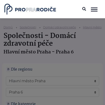
Domů
Společnosti
Domácí zdravotní péče
Hlavní město P
Společnosti - Domácí
zdravotní péče
Hlavní město Praha - Praha 6
Dle regionu
Dle kategorie