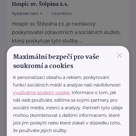
Hospic sv. Štěpána z.s.
Rybářské nám. 4
Litoměřice
Hospic sv. Štěpána z.s. je neziskový
poskytovatel zdravotních a sociálních služeb,
který poskytuje tyto služby ...
×
Maximální bezpečí pro vaše
www.hospiclitomerice.cz
+420 416 733 185
soukromí a cookies
info@hospiclitomerice.cz
K personalizaci obsahu a reklam, poskytování
funkcí sociálních médií a analýze naší návštěvnosti
PROSAZ, z.ú.
využíváme soubory cookie
. Informace o tom, jak
náš web používáte, sdílíme se svými partnery pro
Kodymova 2526
Praha 5
sociální média, inzerci a analýzy. Partneři tyto údaje
PROSAZ, z.ú. je poskytovatelem osobní
mohou zkombinovat s dalšími informacemi, které
asistence, pečovatelské služby, noční
jste jim poskytli nebo které získali v důsledku toho,
pohotovostní pečovatelské služby, domácí
že používáte jejich služby.