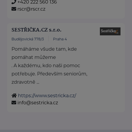
+420 222 560 136
rscr@rscr.cz
SESTŘIČKA.CZ s.r.o.
Budějovická 778/3
Praha 4
Pomáháme všude tam, kde
pomáhat můžeme
. A každému, kdo naši pomoc
potřebuje. Především seniorům,
zdravotně ...
https://www.sestricka.cz/
info@sestricka.cz