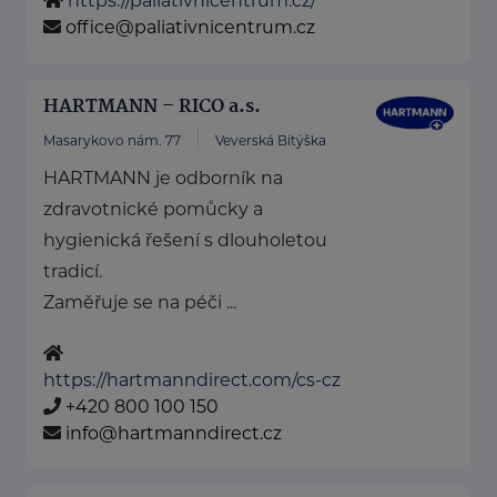
https://paliativnicentrum.cz/
office@paliativnicentrum.cz
HARTMANN – RICO a.s.
Masarykovo nám. 77
Veverská Bítýška
HARTMANN je odborník na
zdravotnické pomůcky a
hygienická řešení s dlouholetou
tradicí.
Zaměřuje se na péči ...
https://hartmanndirect.com/cs-cz
+420 800 100 150
info@hartmanndirect.cz