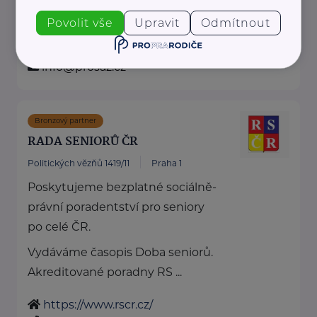
zdravotní péče ...
Povolit vše
Upravit
Odmítnout
www.prosaz.cz
+420 777 701 805
info@prosaz.cz
Bronzový partner
RADA SENIORŮ ČR
Politických vězňů 1419/11
Praha 1
Poskytujeme bezplatné sociálně-
právní poradentství pro seniory
po celé ČR.
Vydáváme časopis Doba seniorů.
Akreditované poradny RS ...
https://www.rscr.cz/