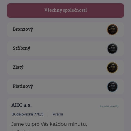
Všechny společnosti
Bronzový
Stříbrný
Zlatý
Platinový
AHC a.s.
Budějovická 778/3
Praha
Jsme tu pro Vás každou minutu,