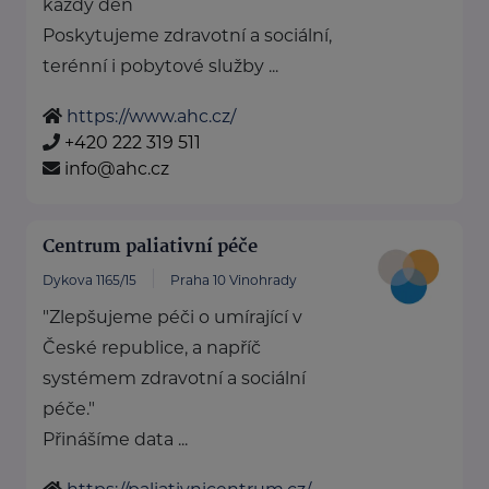
každý den
Poskytujeme zdravotní a sociální,
terénní i pobytové služby ...
https://www.ahc.cz/
+420 222 319 511
info@ahc.cz
Centrum paliativní péče
Dykova 1165/15
Praha 10 Vinohrady
"Zlepšujeme péči o umírající v
České republice, a napříč
systémem zdravotní a sociální
péče."
Přinášíme data ...