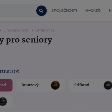
SPOLEČNOSTI
MAGAZÍN
K
Jihočeský kraj
Strakonice
y pro seniory
rtnerství
osti
Bronzový
Stříbrný