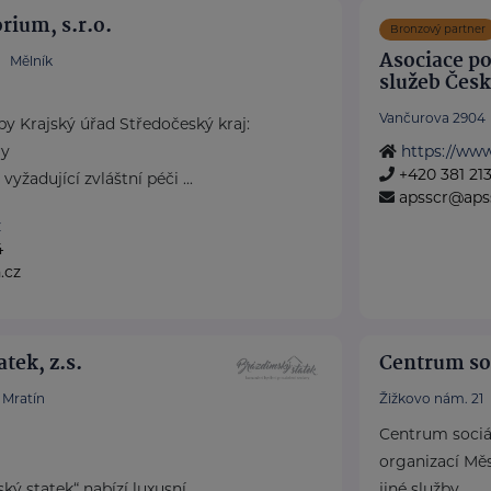
rium, s.r.o.
Bronzový partner
Asociace po
Mělník
služeb Česk
Vančurova 2904
by Krajský úřad Středočeský kraj:
ry
https://www
+420 381 21
žadující zvláštní péči ...
apsscr@apss
z
4
.cz
tek, z.s.
Centrum so
Mratín
Žižkovo nám. 21
Centrum sociá
organizací Měs
ký statek“ nabízí luxusní
jiné služby ...