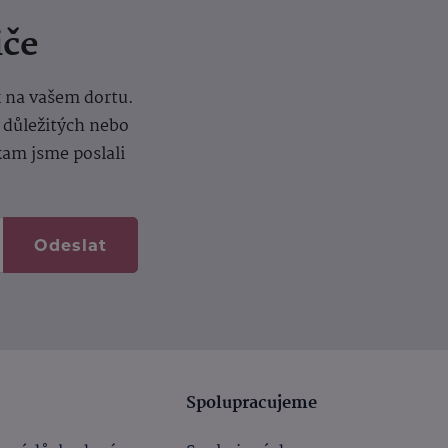
iče
k na vašem dortu.
í důležitých nebo
kam jsme poslali
Odeslat
Spolupracujeme