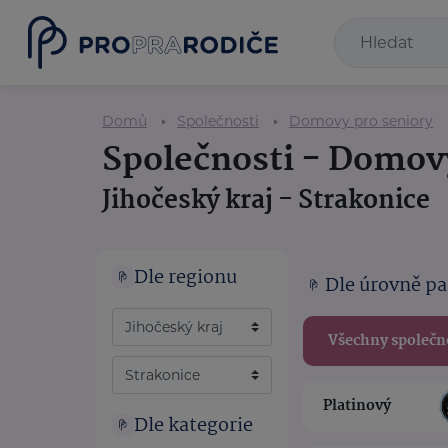
Domů
Společnosti
Domovy pro seniory
Společnosti - Domov
Jihočeský kraj - Strakonice
Dle regionu
Dle úrovně pa
Všechny společn
Platinový
Dle kategorie