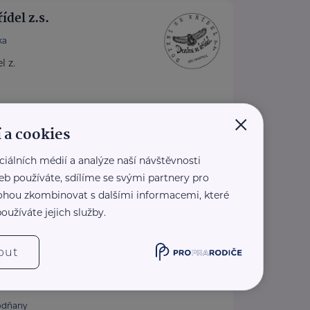
ídel z.s.
ka
l z.
×
organizace zaměřená na
 a cookies
i, environmentální vzdělávání
ciálních médií a analýze naší návštěvnosti
 ...
eb používáte, sdílíme se svými partnery pro
 mohou zkombinovat s dalšími informacemi, které
isekridel.cz/
2 128
oužíváte jejich služby.
idel@seznam.cz
out
omov sv. Linharta, o.p.s.
odňany