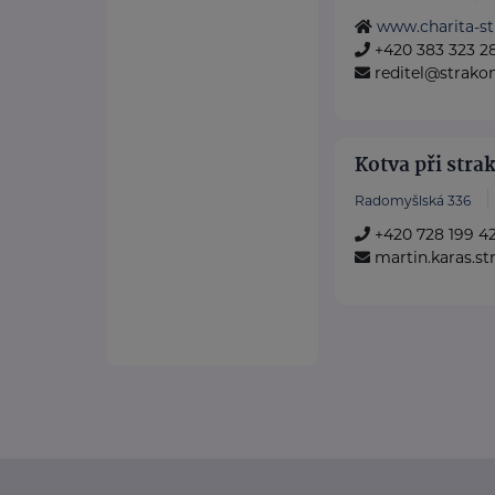
www.charita-st
+420 383 323 2
reditel@strakon
Kotva při stra
Radomyšlská 336
+420 728 199 4
martin.karas.s