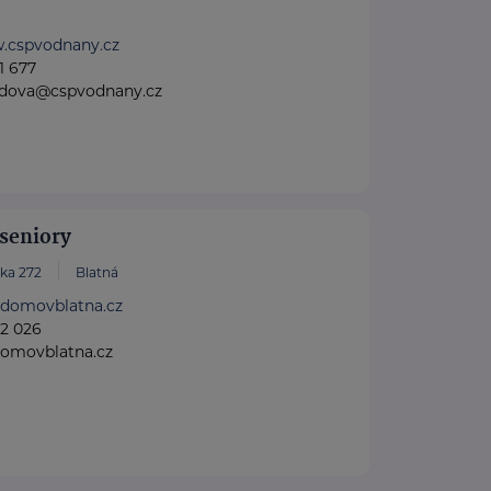
w.cspvodnany.cz
1 677
vidova@cspvodnany.cz
seniory
yka 272
Blatná
.domovblatna.cz
2 026
domovblatna.cz