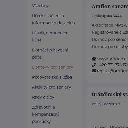
Amfion sanato
Všechny
Úřední sdělení a
Českolipská 3444
informace o dotacích
Akreditace MPSV,
Registrované služ
Lékaři, nemocnice,
Domov pro senio
LDN
Domov pro osoby vy
Domácí zdravotní
péče
www.amfion.c
+420 731 774 17
Domovy pro seniory
reditel@amfion
Pečovatelská služba
Aktivity pro seniory
Brázdimský sta
Rady a tipy
Veliký Brázdim 9
Zdravotní a
kompenzační
pomůcky
Zařízení „Brázdims