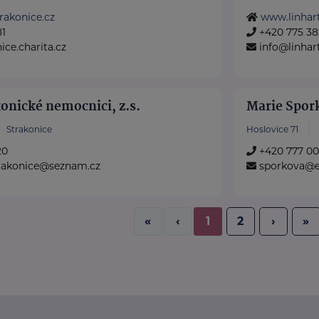
rakonice.cz
www.linhart
81
+420 775 38
ice.charita.cz
info@linhart
konické nemocnici, z.s.
Marie Spor
Strakonice
Hoslovice 71
20
+420 777 00
trakonice@seznam.cz
sporkova@e
«
‹
1
2
›
»