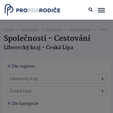
Domů
Společnosti
Cestování
Liberecký kraj
Česká Líp
Společnosti - Cestování
Liberecký kraj - Česká Lípa
Dle regionu
Dle kategorie