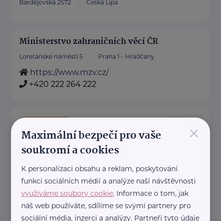
Bardějovská 2572
Česká Lípa
Ministerstvo zahraničních věcí ČR
Loretánské náměstí 5
Praha 1 – Hradčany
https://www.mzv.cz/
+420 222 264 222
×
Bronzový partner
Maximální bezpečí pro vaše
RADA SENIORŮ ČR
soukromí a cookies
Politických vězňů 1419/11
Praha 1
Poskytujeme bezplatné sociálně-
K personalizaci obsahu a reklam, poskytování
funkcí sociálních médií a analýze naší návštěvnosti
právní poradentství pro seniory
využíváme soubory cookie
. Informace o tom, jak
po celé ČR.
náš web používáte, sdílíme se svými partnery pro
Vydáváme časopis Doba seniorů.
sociální média, inzerci a analýzy. Partneři tyto údaje