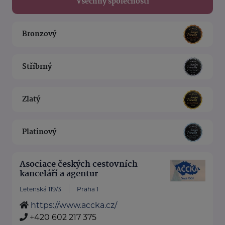
Všechny společnosti
Bronzový
Stříbrný
Zlatý
Platinový
Asociace českých cestovních
kanceláří a agentur
Letenská 119/3
Praha 1
https://www.accka.cz/
+420 602 217 375