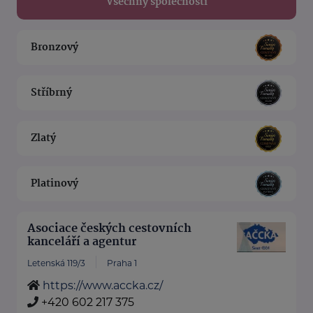
Všechny společnosti
Bronzový
Stříbrný
Zlatý
Platinový
Asociace českých cestovních
kanceláří a agentur
Letenská 119/3
Praha 1
https://www.accka.cz/
+420 602 217 375