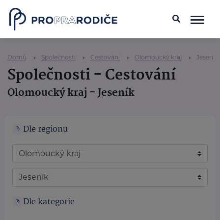
Domů
Společnosti
Cestování
Olomoucký kraj
Jeseník
Společnosti - Cestování
Olomoucký kraj - Jeseník
Dle regionu
Dle kategorie