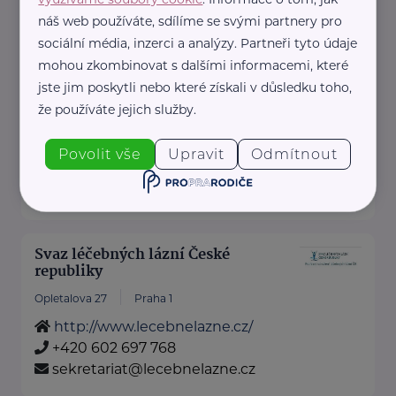
Poskytujeme bezplatné sociálně-
náš web používáte, sdílíme se svými partnery pro
právní poradentství pro seniory
sociální média, inzerci a analýzy. Partneři tyto údaje
po celé ČR.
mohou zkombinovat s dalšími informacemi, které
Vydáváme časopis Doba seniorů.
jste jim poskytli nebo které získali v důsledku toho,
Akreditované poradny RS ...
že používáte jejich služby.
https://www.rscr.cz/
Povolit vše
Upravit
Odmítnout
+420 222 560 136
rscr@rscr.cz
Svaz léčebných lázní České
republiky
Opletalova 27
Praha 1
http://www.lecebnelazne.cz/
+420 602 697 768
sekretariat@lecebnelazne.cz