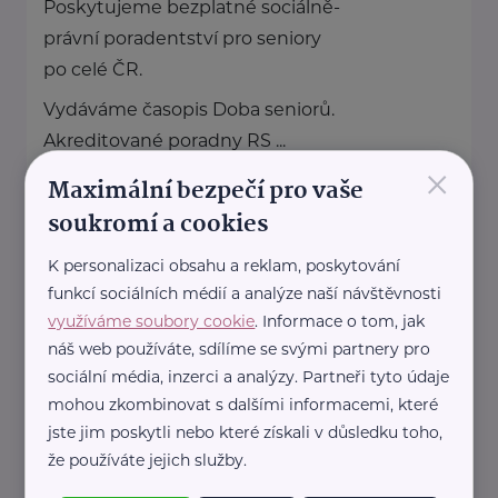
Poskytujeme bezplatné sociálně-
právní poradentství pro seniory
po celé ČR.
Vydáváme časopis Doba seniorů.
Akreditované poradny RS ...
×
Maximální bezpečí pro vaše
https://www.rscr.cz/
soukromí a cookies
+420 222 560 136
rscr@rscr.cz
K personalizaci obsahu a reklam, poskytování
funkcí sociálních médií a analýze naší návštěvnosti
Úřad práce České republiky
využíváme soubory cookie
. Informace o tom, jak
náš web používáte, sdílíme se svými partnery pro
Dobrovského 1278/25
Praha 7 - Holešovice
sociální média, inzerci a analýzy. Partneři tyto údaje
Pro výběr konkrétní pobočky klikněte zde
mohou zkombinovat s dalšími informacemi, které
.
jste jim poskytli nebo které získali v důsledku toho,
že používáte jejich služby.
www.uradprace.cz