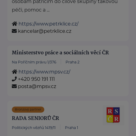
osobám patřícím do cílové skupiny takovou
péči, pomoc a ...
https://www.petrklice.cz/
kancelar@petrklice.cz
Ministerstvo práce a sociálních věcí ČR
Na Poříčním právu 1/376
Praha 2
https://www.mpsv.cz/
+420 950 191 111
posta@mpsv.cz
Bronzový partner
RADA SENIORŮ ČR
Politických vězňů 1419/11
Praha 1