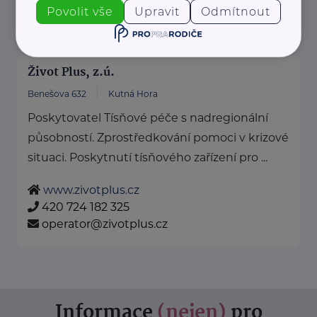
+420 950 180 111
Povolit vše
Upravit
Odmítnout
podatelna.gr@uradprace.cz
Život Plus, z.ú.
Benešova 632
Kutná Hora
Poskytovatel Tísňové péče s nadregionální
působností. Zprostředkování pomoci v krizové
situaci. Poskytnutí tísňového zařízení pro ...
www.zivotplus.cz
420 724 182 325
operator@zivotplus.cz
Informace
(nejen)
pro