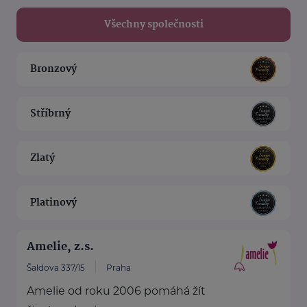
Všechny společnosti
Bronzový
Stříbrný
Zlatý
Platinový
Amelie, z.s.
Šaldova 337/15
Praha
Amelie od roku 2006 pomáhá žít