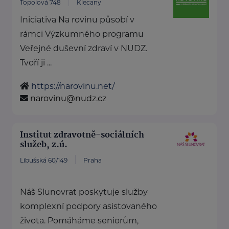
Topolová 748
Klecany
Iniciativa Na rovinu působí v
rámci Výzkumného programu
Veřejné duševní zdraví v NUDZ.
Tvoří ji ...
https://narovinu.net/
narovinu@nudz.cz
Institut zdravotně-sociálních
služeb, z.ú.
Libušská 60/149
Praha
Náš Slunovrat poskytuje služby
komplexní podpory asistovaného
života. Pomáháme seniorům,