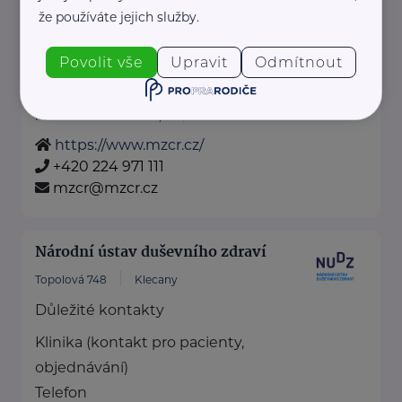
+420 777 692 914
že používáte jejich služby.
office@loono.cz
Povolit vše
Upravit
Odmítnout
Ministerstvo zdravotnictví ČR
Palackého náměstí 375/4
Praha 2
https://www.mzcr.cz/
+420 224 971 111
mzcr@mzcr.cz
Národní ústav duševního zdraví
Topolová 748
Klecany
Důležité kontakty
Klinika (kontakt pro pacienty,
objednávání)
Telefon