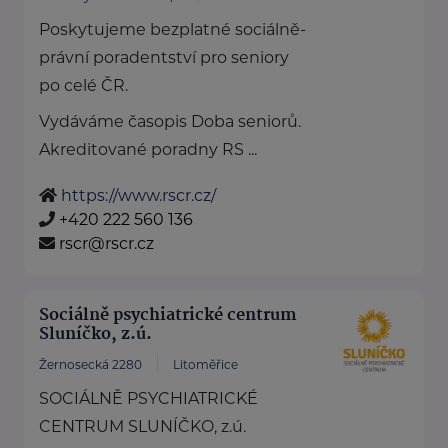
Poskytujeme bezplatné sociálně-
právní poradentství pro seniory
po celé ČR.
Vydáváme časopis Doba seniorů.
Akreditované poradny RS ...
https://www.rscr.cz/
+420 222 560 136
rscr@rscr.cz
Sociálně psychiatrické centrum
Sluníčko, z.ú.
Žernosecká 2280
Litoměřice
SOCIÁLNĚ PSYCHIATRICKÉ
CENTRUM SLUNÍČKO, z.ú.