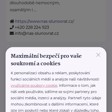
dlouhodobě nemocným,
osamělým i ...
https://www.nas-slunovrat.cz/
+420 228 224 923
info@nas-slunovrat.cz
×
Loono, z. s.
Maximální bezpečí pro vaše
Karlínské náměstí 238/6
Praha 8 - Karlín
soukromí a cookies
Jsme tým mladých lékařů,
K personalizaci obsahu a reklam, poskytování
studentů medicíny a dalších
funkcí sociálních médií a analýze naší návštěvnosti
profesionálů.
využíváme soubory cookie
. Informace o tom, jak
Skrze workshopy ve školách
náš web používáte, sdílíme se svými partnery pro
a firmách, edukační ...
sociální média, inzerci a analýzy. Partneři tyto údaje
mohou zkombinovat s dalšími informacemi, které
https://www.loono.cz/
jste jim poskytli nebo které získali v důsledku toho,