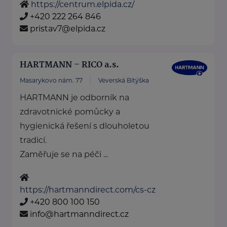
https://centrum.elpida.cz/
+420 222 264 846
pristav7@elpida.cz
HARTMANN – RICO a.s.
Masarykovo nám. 77
Veverská Bítýška
HARTMANN je odborník na
zdravotnické pomůcky a
hygienická řešení s dlouholetou
tradicí.
Zaměřuje se na péči ...
https://hartmanndirect.com/cs-cz
+420 800 100 150
info@hartmanndirect.cz