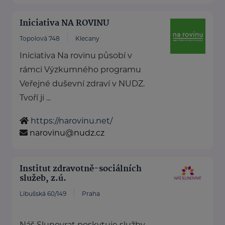
Iniciativa NA ROVINU
Topolová 748
Klecany
Iniciativa Na rovinu působí v
rámci Výzkumného programu
Veřejné duševní zdraví v NUDZ.
Tvoří ji ...
https://narovinu.net/
narovinu@nudz.cz
Institut zdravotně-sociálních
služeb, z.ú.
Libušská 60/149
Praha
Náš Slunovrat poskytuje služby