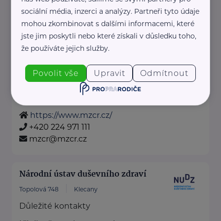
a firmách, edukační ...
sociální média, inzerci a analýzy. Partneři tyto údaje
mohou zkombinovat s dalšími informacemi, které
https://www.loono.cz/
jste jim poskytli nebo které získali v důsledku toho,
+420 777 692 914
že používáte jejich služby.
office@loono.cz
Povolit vše
Upravit
Odmítnout
Ministerstvo zdravotnictví ČR
Palackého náměstí 375/4
Praha 2
https://www.mzcr.cz/
+420 224 971 111
mzcr@mzcr.cz
Národní ústav duševního zdraví
Topolová 748
Klecany
Důležité kontakty