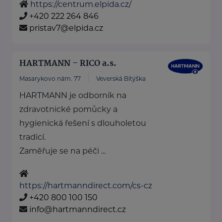
https://centrum.elpida.cz/
+420 222 264 846
pristav7@elpida.cz
HARTMANN – RICO a.s.
Masarykovo nám. 77
Veverská Bítýška
HARTMANN je odborník na
zdravotnické pomůcky a
hygienická řešení s dlouholetou
tradicí.
Zaměřuje se na péči ...
https://hartmanndirect.com/cs-cz
+420 800 100 150
info@hartmanndirect.cz