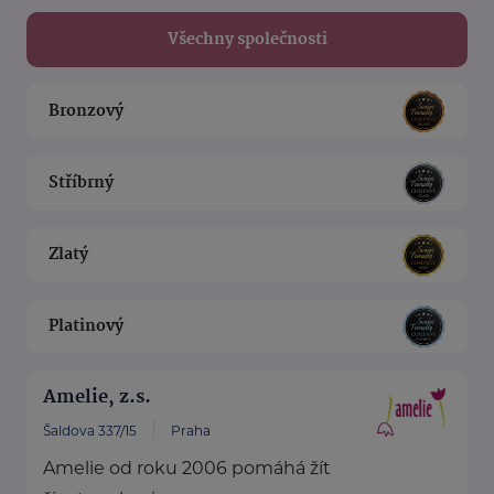
Všechny společnosti
Bronzový
Stříbrný
Zlatý
Platinový
Amelie, z.s.
Šaldova 337/15
Praha
Amelie od roku 2006 pomáhá žít