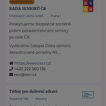
Bronzový partner
RADA SENIORŮ ČR
Politických vězňů 1419/11
Praha 1
Poskytujeme bezplatné sociálně-
právní poradentství pro seniory
po celé ČR.
Vydáváme časopis Doba seniorů.
Akreditované poradny RS ...
https://www.rscr.cz/
+420 222 560 136
rscr@rscr.cz
Týdny pro duševní zdraví
Topolová 748
Klecany