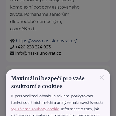
komplexní podpory asistovaného
života. Pomáháme seniorům,
dlouhodobě nemocným,
osamělým i ...
https://www.nas-slunovrat.cz/
+420 228 224 923
info@nas-slunovrat.cz
Loono, z. s.
×
Maximální bezpečí pro vaše
Karlínské náměstí 238/6
Praha 8 - Karlín
soukromí a cookies
Jsme tým mladých lékařů,
studentů medicíny a dalších
K personalizaci obsahu a reklam, poskytování
funkcí sociálních médií a analýze naší návštěvnosti
profesionálů.
využíváme soubory cookie
. Informace o tom, jak
Skrze workshopy ve školách
náš web používáte, sdílíme se svými partnery pro