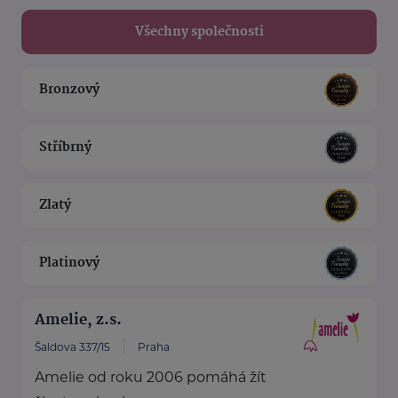
Všechny společnosti
Bronzový
Stříbrný
Zlatý
Platinový
Amelie, z.s.
Šaldova 337/15
Praha
Amelie od roku 2006 pomáhá žít