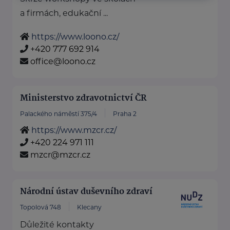
a firmách, edukační ...
https://www.loono.cz/
+420 777 692 914
office@loono.cz
Ministerstvo zdravotnictví ČR
Palackého náměstí 375/4
Praha 2
https://www.mzcr.cz/
+420 224 971 111
mzcr@mzcr.cz
Národní ústav duševního zdraví
Topolová 748
Klecany
Důležité kontakty