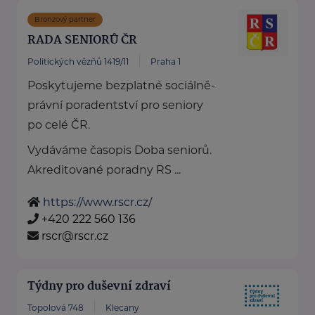
Bronzový partner
RADA SENIORŮ ČR
Politických vězňů 1419/11
Praha 1
Poskytujeme bezplatné sociálně-
právní poradentství pro seniory
po celé ČR.
Vydáváme časopis Doba seniorů.
Akreditované poradny RS ...
https://www.rscr.cz/
+420 222 560 136
rscr@rscr.cz
Týdny pro duševní zdraví
Topolová 748
Klecany