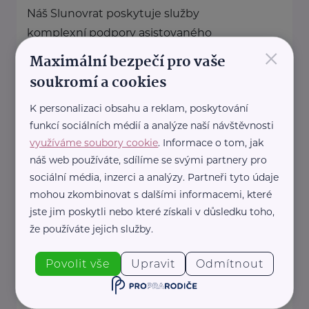
Náš Slunovrat poskytuje služby
komplexní podpory asistovaného
×
života. Pomáháme seniorům,
Maximální bezpečí pro vaše
dlouhodobě nemocným,
soukromí a cookies
osamělým i ...
K personalizaci obsahu a reklam, poskytování
https://www.nas-slunovrat.cz/
funkcí sociálních médií a analýze naší návštěvnosti
+420 228 224 923
využíváme soubory cookie
. Informace o tom, jak
info@nas-slunovrat.cz
náš web používáte, sdílíme se svými partnery pro
sociální média, inzerci a analýzy. Partneři tyto údaje
mohou zkombinovat s dalšími informacemi, které
Loono, z. s.
jste jim poskytli nebo které získali v důsledku toho,
Karlínské náměstí 238/6
Praha 8 - Karlín
že používáte jejich služby.
Jsme tým mladých lékařů,
Povolit vše
Upravit
Odmítnout
studentů medicíny a dalších
profesionálů.
Skrze workshopy ve školách