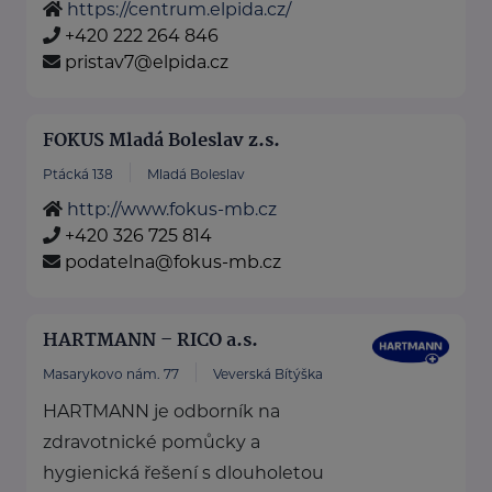
https://centrum.elpida.cz/
+420 222 264 846
pristav7@elpida.cz
FOKUS Mladá Boleslav z.s.
Ptácká 138
Mladá Boleslav
http://www.fokus-mb.cz
+420 326 725 814
podatelna@fokus-mb.cz
HARTMANN – RICO a.s.
Masarykovo nám. 77
Veverská Bítýška
HARTMANN je odborník na
zdravotnické pomůcky a
hygienická řešení s dlouholetou