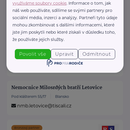
využíváme soubory cookie
. Informace o tom, jak
náš web používáte, sdílíme se svými partnery pro
Nemocnice Blansko
sociální média, inzerci a analýzy. Partneři tyto údaje
mohou zkombinovat s dalšími informacemi, které
Sadová 1596/33
Blansko
jste jim poskytli nebo které získali v důsledku toho,
že používáte jejich služby.
Nemocnice Boskovice s.r.o
Povolit vše
Upravit
Odmítnout
Otakara Kubína 179
Blansko
info@nemocniceboskovice.cz
Nemocnice Milosrdých bratří Letovice
Pod klášterem 55/17
Blansko
nmb.letovice@tiscali.cz
Bronzový partner