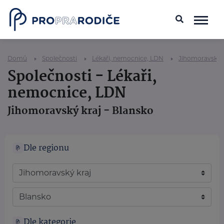
Domů
Společnosti
Lékaři, nemocnice, LDN
Jihomoravský k
Společnosti - Lékaři,
nemocnice, LDN
Jihomoravský kraj - Blansko
Dle regionu
Dle kategorie