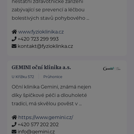
nestátní zdravotnické zařízení
zabývající se prevencí a léčbou
bolestivých stavů pohybového ...
www.fyzioklinika.cz
+420 723 299 993
kontakt@fyzioklinka.cz
GEMINI oční klinika a.s.
U Křížku 572
Průhonice
Oční klinika Gemini, známá nejen
díky špičkové péči a dlouholeté
tradici, má skvělou pověst v ...
https://www.gemini.cz/
+420 577 202 202
info@gemini.cz