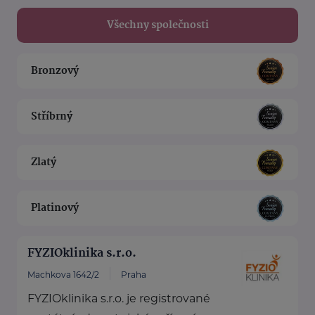
Všechny společnosti
Bronzový
Stříbrný
Zlatý
Platinový
FYZIOklinika s.r.o.
Machkova 1642/2
Praha
FYZIOklinika s.r.o. je registrované