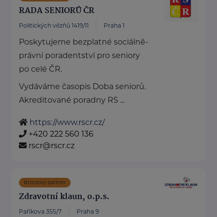
RADA SENIORŮ ČR
Politických vězňů 1419/11
Praha 1
Poskytujeme bezplatné sociálně-
právní poradentství pro seniory
po celé ČR.
Vydáváme časopis Doba seniorů.
Akreditované poradny RS ...
https://www.rscr.cz/
+420 222 560 136
rscr@rscr.cz
Bronzový partner
Zdravotní klaun, o.p.s.
Paříkova 355/7
Praha 9