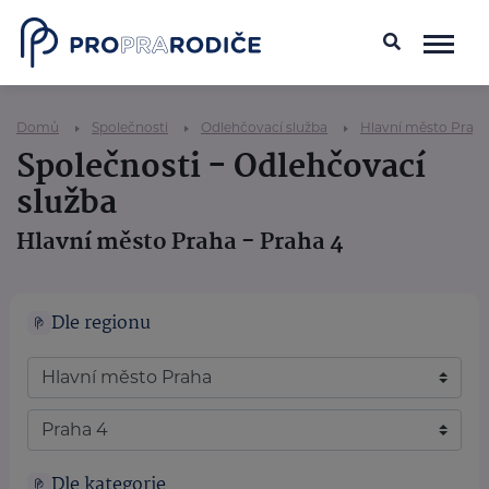
Domů
Společnosti
Odlehčovací služba
Hlavní město Prah
Společnosti - Odlehčovací
služba
Hlavní město Praha - Praha 4
Dle regionu
Dle kategorie