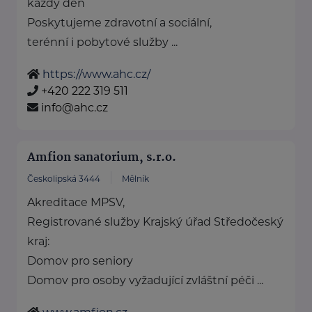
každý den
Poskytujeme zdravotní a sociální,
terénní i pobytové služby ...
https://www.ahc.cz/
+420 222 319 511
info@ahc.cz
Amfion sanatorium, s.r.o.
Českolipská 3444
Mělník
Akreditace MPSV,
Registrované služby Krajský úřad Středočeský
kraj:
Domov pro seniory
Domov pro osoby vyžadující zvláštní péči ...