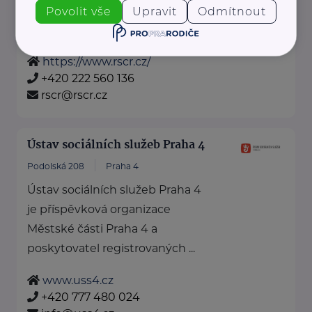
Vydáváme časopis Doba seniorů.
Povolit vše
Upravit
Odmítnout
Akreditované poradny RS ...
https://www.rscr.cz/
+420 222 560 136
rscr@rscr.cz
Ústav sociálních služeb Praha 4
Podolská 208
Praha 4
Ústav sociálních služeb Praha 4
je příspěvková organizace
Městské části Praha 4 a
poskytovatel registrovaných ...
www.uss4.cz
+420 777 480 024