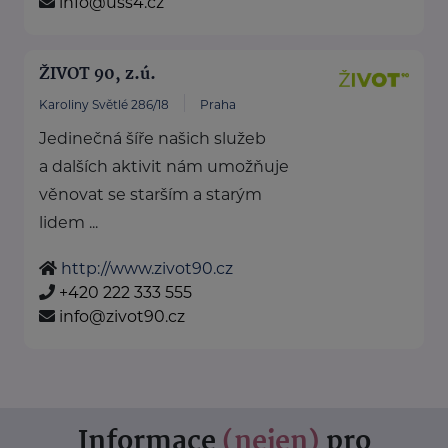
info@uss4.cz
ŽIVOT 90, z.ú.
Karoliny Světlé 286/18
Praha
Jedinečná šíře našich služeb
a dalších aktivit nám umožňuje
věnovat se starším a starým
lidem ...
http://www.zivot90.cz
+420 222 333 555
info@zivot90.cz
Informace
(nejen)
pro