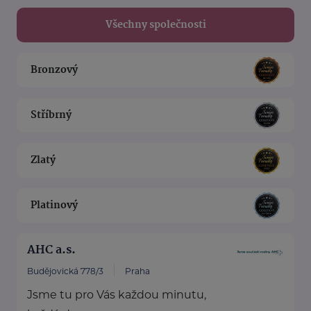
Všechny společnosti
Bronzový
Stříbrný
Zlatý
Platinový
AHC a.s.
Budějovická 778/3
Praha
Jsme tu pro Vás každou minutu,