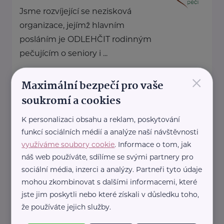
Jsme rozvíjející se nezisková
organizace, jejímž hlavním
posláním je ODLEHČIT rodinným
pečujícím o seniory i ...
×
https://odlehcipeci.cz/
Maximální bezpečí pro vaše
+420 728 166 441
soukromí a cookies
monika.vrnakova@odlehcipeci.cz
K personalizaci obsahu a reklam, poskytování
funkcí sociálních médií a analýze naší návštěvnosti
Bronzový partner
využíváme soubory cookie
. Informace o tom, jak
RADA SENIORŮ ČR
náš web používáte, sdílíme se svými partnery pro
Politických vězňů 1419/11
Praha 1
sociální média, inzerci a analýzy. Partneři tyto údaje
mohou zkombinovat s dalšími informacemi, které
Poskytujeme bezplatné sociálně-
jste jim poskytli nebo které získali v důsledku toho,
právní poradentství pro seniory
že používáte jejich služby.
po celé ČR.