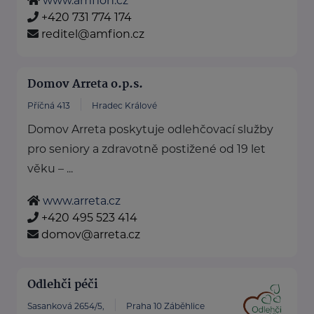
www.amfion.cz
+420 731 774 174
reditel@amfion.cz
Domov Arreta o.p.s.
Příčná 413
Hradec Králové
Domov Arreta poskytuje odlehčovací služby
pro seniory a zdravotně postižené od 19 let
věku – ...
www.arreta.cz
+420 495 523 414
domov@arreta.cz
Odlehči péči
Sasanková 2654/5,
Praha 10 Záběhlice