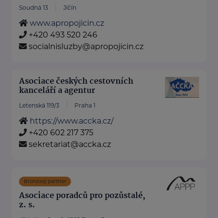
Soudná 13
Jičín
www.apropojicin.cz
+420 493 520 246
socialnisluzby@apropojicin.cz
Asociace českých cestovních
kanceláří a agentur
Letenská 119/3
Praha 1
https://www.accka.cz/
+420 602 217 375
sekretariat@accka.cz
Bronzový partner
Asociace poradců pro pozůstalé,
z. s.