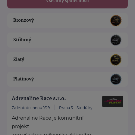
Všechny společnosti
Bronzový
Stříbrný
Zlatý
Platinový
Adrenaline Race s.r.o.
Za Mototechnou 1619
Praha 5 – Stodůlky
Adrenaline Race je komunitní
projekt
pro všechny milovníky aktivního