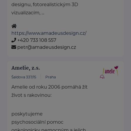
designu, fotorealistickým 3D
vizualizacím, ...
https://www.amadeusdesign.cz/
+420 733 108 557
petr@amadeusdesign.cz
Amelie, z.s.
Šaldova 337/15
Praha
Amelie od roku 2006 pomáhá žít
život s rakovinou:
poskytujeme
psychosociální pomoc
onkologicky nemocným a jejich ...