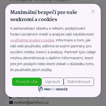
×
https://www.amelie-zs.cz/
Maximální bezpečí pro vaše
+420 739 001 123
soukromí a cookies
praha@amelie-zs.cz
K personalizaci obsahu a reklam, poskytování
funkcí sociálních médií a analýze naší návštěvnosti
Amfion sanatorium, s.r.o.
využíváme soubory cookie
. Informace o tom, jak
náš web používáte, sdílíme se svými partnery pro
Českolipská 3444
Mělník
sociální média, inzerci a analýzy. Partneři tyto údaje
Akreditace MPSV,
mohou zkombinovat s dalšími informacemi, které
Registrované služby Krajský úřad Středočeský
jste jim poskytli nebo které získali v důsledku toho,
kraj:
že používáte jejich služby.
Domov pro seniory
Domov pro osoby vyžadující zvláštní péči ...
Povolit vše
Upravit
Odmítnout
www.amfion.cz
+420 731 774 174
reditel@amfion.cz