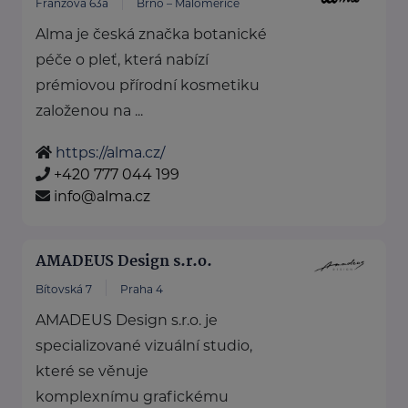
Franzova 63a
Brno – Maloměřice
Alma je česká značka botanické
péče o pleť, která nabízí
prémiovou přírodní kosmetiku
založenou na ...
https://alma.cz/
+420 777 044 199
info@alma.cz
AMADEUS Design s.r.o.
Bítovská 7
Praha 4
AMADEUS Design s.r.o. je
specializované vizuální studio,
které se věnuje
komplexnímu grafickému