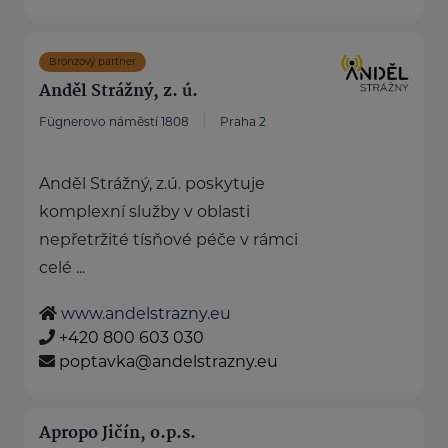
Bronzový partner
Anděl Strážný, z. ú.
Fügnerovo náměstí 1808
Praha 2
Anděl Strážný, z.ú. poskytuje
komplexní služby v oblasti
nepřetržité tísňové péče v rámci
celé ...
www.andelstrazny.eu
+420 800 603 030
poptavka@andelstrazny.eu
Apropo Jičín, o.p.s.