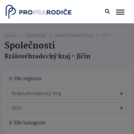
Domů
Společnosti
Královéhradecký kraj
Jičín
Společnosti
Královéhradecký kraj - Jičín
Dle regionu
Dle kategorie