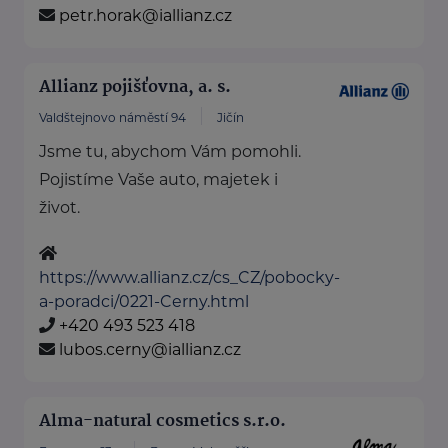
petr.horak@iallianz.cz
Allianz pojišťovna, a. s.
Valdštejnovo náměstí 94
Jičín
Jsme tu, abychom Vám pomohli.
Pojistíme Vaše auto, majetek i
život.
https://www.allianz.cz/cs_CZ/pobocky-
a-poradci/0221-Cerny.html
+420 493 523 418
lubos.cerny@iallianz.cz
Alma-natural cosmetics s.r.o.