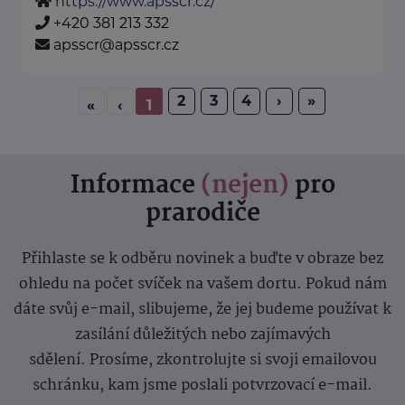
https://www.apsscr.cz/
+420 381 213 332
apsscr@apsscr.cz
2
3
4
›
»
«
‹
1
Informace
(nejen)
pro
prarodiče
Přihlaste se k odběru novinek a buďte v obraze bez
ohledu na počet svíček na vašem dortu. Pokud nám
dáte svůj e-mail, slibujeme, že jej budeme používat k
zasílání důležitých nebo zajímavých
sdělení.
Prosíme, zkontrolujte si svoji emailovou
schránku, kam jsme poslali potvrzovací e-mail.