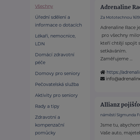
Adrenaline Rac
Všechny
Úřední sdělení a
Za Mototechnou 1619
informace o dotacích
Adrenaline Race j
pro všechny milov
Lékaři, nemocnice,
kteří chtějí spojit
LDN
setkáváním.
Domácí zdravotní
Zaměřujeme ...
péče
https://adrenal
Domovy pro seniory
info@adrenalin
Pečovatelská služba
Aktivity pro seniory
Allianz pojišťo
Rady a tipy
náměstí Sigmunda F
Zdravotní a
kompenzační
Jsme tu, abychom
pomůcky
Vaše auto, majetek