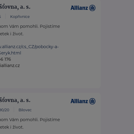
šťovna, a. s.
5
Kopřivnice
hom Vám pomohli. Pojistíme
tek i život.
.allianz.cz/cs_CZ/pobocky-a-
Geryk.html
6 176
iallianz.cz
šťovna, a. s.
90/20
Bílovec
hom Vám pomohli. Pojistíme
tek i život.