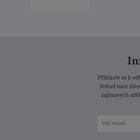
I
Přihlaste se k o
Pokud nám dáte s
zajímavých sdě