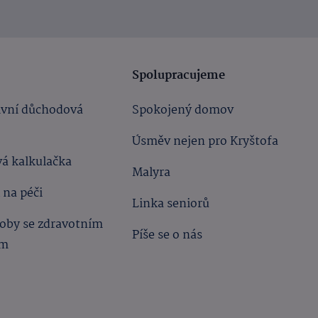
Spolupracujeme
ivní důchodová
Spokojený domov
Úsměv nejen pro Kryštofa
á kalkulačka
Malyra
 na péči
Linka seniorů
oby se zdravotním
Píše se o nás
ím