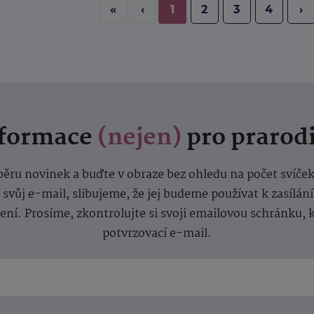
«
‹
1
2
3
4
›
nformace
(nejen)
pro prarod
dběru novinek a buďte v obraze bez ohledu na počet svíče
vůj e-mail, slibujeme, že jej budeme používat k zasílán
lení.
Prosíme, zkontrolujte si svoji emailovou schránku, 
potvrzovací e-mail.