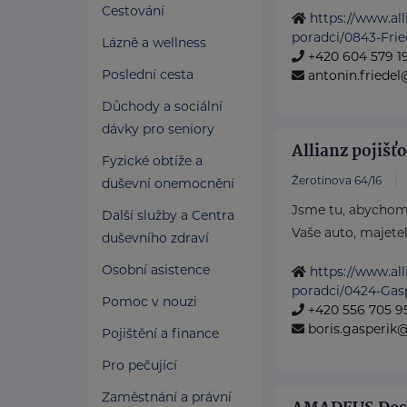
Cestování
https://www.all
poradci/0843-Frie
Lázně a wellness
+420 604 579 1
Poslední cesta
antonin.friedel@
Důchody a sociální
dávky pro seniory
Allianz pojišťo
Fyzické obtíže a
Žerotínova 64/16
duševní onemocnění
Jsme tu, abychom
Další služby a Centra
Vaše auto, majetek
duševního zdraví
Osobní asistence
https://www.all
poradci/0424-Gas
Pomoc v nouzi
+420 556 705 9
boris.gasperik@
Pojištění a finance
Pro pečující
Zaměstnání a právní