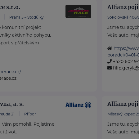
e s.r.o.
Allianz poji
Praha 5 – Stodůlky
Sokolovská 406/
e komunitní projekt
Jsme tu, abyc
níky aktivního pohybu,
Vaše auto, maje
 sport s přátelským
https://www
poradci/0401-
+420 602 94
filip.geryk@
inerace.cz/
erace.cz
vna, a. s.
Allianz poji
reuda 21
Příbor
Městský kopec 2
 Vám pomohli. Pojistíme
Jsme tu, abyc
 i život.
Vaše auto, maje