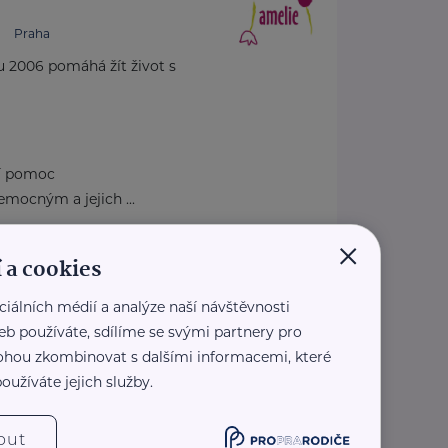
.
Praha
u 2006 pomáhá žít život s
ní pomoc
mocným a jejich ...
×
.amelie-zs.cz/
 a cookies
1 123
ie-zs.cz
ciálních médií a analýze naší návštěvnosti
eb používáte, sdílíme se svými partnery pro
 mohou zkombinovat s dalšími informacemi, které
oužíváte jejich služby.
ý, z. ú.
stí 1808
Praha 2
out