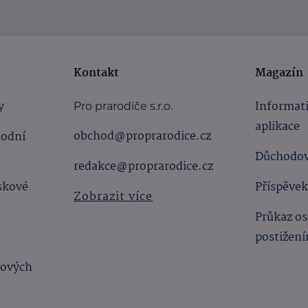
Kontakt
Magazín
y
Informat
Pro prarodiče s.r.o.
aplikace
obchod@proprarodice.cz
hodní
Důchodov
redakce@proprarodice.cz
skové
Příspěvek
Zobrazit více
Průkaz os
postižen
bových