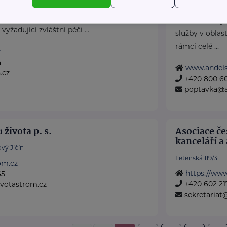
by Krajský úřad Středočeský kraj:
ry
Anděl Strážný,
žadující zvláštní péči ...
služby v oblast
rámci celé ...
z
4
www.andels
.cz
+420 800 6
poptavka@a
života p. s.
Asociace če
kanceláří a
vý Jičín
Letenská 119/3
om.cz
https://www
65
+420 602 21
votastrom.cz
sekretariat