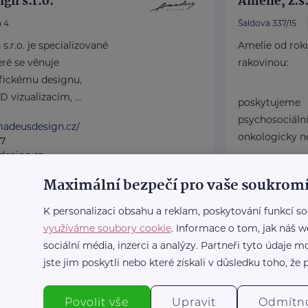
n s.r.o.
Amelie, z.s
 4
Šaldova 337/15
r.o. je specializované
Amelie od rok
eré se věnuje
rakovinou:
ickému designu,
 vizualizacím, ...
poskytujeme
psychosociál
madeusdesign.cz/
onkologicky ne
57
esign.cz
https://www
Maximální bezpečí pro vaše soukromí
+420 739 00
praha@amel
K personalizaci obsahu a reklam, poskytování funkcí so
využíváme soubory cookie
. Informace o tom, jak náš w
sociální média, inzerci a analýzy. Partneři tyto údaje
rium, s.r.o.
Bronzový partner
jste jim poskytli nebo které získali v důsledku toho, že p
Anděl Strážn
Mělník
Fügnerovo námě
Povolit vše
Upravit
Odmítn