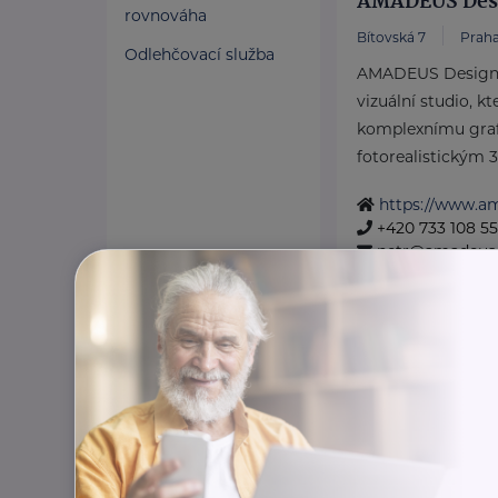
AMADEUS Desig
rovnováha
Bítovská 7
Praha
Odlehčovací služba
AMADEUS Design s.
vizuální studio, kt
komplexnímu graf
fotorealistickým 3D
https://www.a
+420 733 108 5
petr@amadeusd
Amfion sanato
Českolipská 3444
Akreditace MPSV,