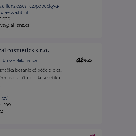
.allianz.cz/cs_CZ/pobocky-a-
Sulavova.html
3 020
va@iallianz.cz
l cosmetics s.r.o.
Brno – Maloměřice
značka botanické péče o pleť,
prémiovou přírodní kosmetiku
.
.cz/
4 199
cz