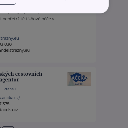
 z.ú. poskytuje komplexní
i nepřetržité tísňové péče v
trazny.eu
03 030
ndelstrazny.eu
ských cestovních
 agentur
Praha 1
.accka.cz/
7 375
@accka.cz