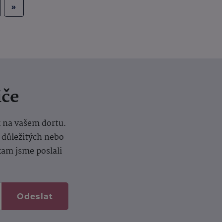
»
iče
k na vašem dortu.
í důležitých nebo
kam jsme poslali
Odeslat