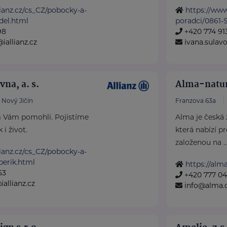
ianz.cz/cs_CZ/pobocky-a-
https://www
del.html
poradci/0861-
98
+420 774 91
iallianz.cz
ivana.sulavo
vna, a. s.
Alma-natura
Nový Jičín
Franzova 63a
 Vám pomohli. Pojistíme
Alma je česká 
 i život.
která nabízí 
založenou na ..
ianz.cz/cs_CZ/pobocky-a-
perik.html
https://alma
53
+420 777 04
iallianz.cz
info@alma.