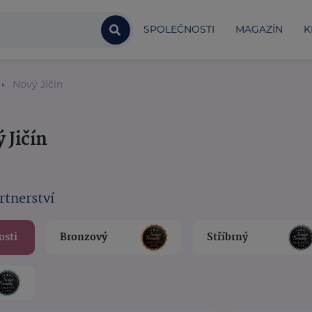
SPOLEČNOSTI
MAGAZÍN
K
Nový Jičín
 Jičín
rtnerství
osti
Bronzový
Stříbrný