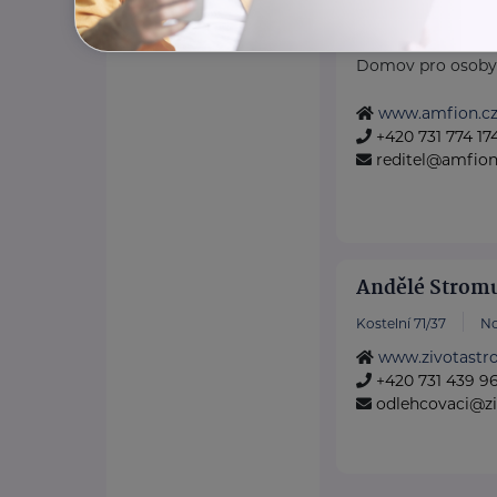
Registrované služ
Domov pro senio
Domov pro osoby vy
www.amfion.c
+420 731 774 17
reditel@amfion
Andělé Stromu 
Kostelní 71/37
No
www.zivotastr
+420 731 439 9
odlehcovaci@zi